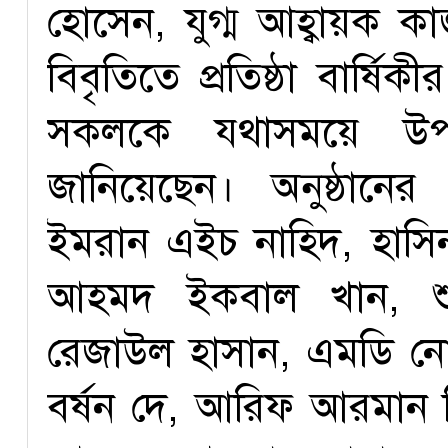
হোসেন, যুগ্ম আহ্বায়ক 
বিবৃতিতে প্রতিষ্ঠা বার
সকলকে যথাসময়ে উপস
জানিয়েছেন। অনুষ্ঠানের
ইমরান এইচ নাহিদ, হাস
আহমদ ইকবাল খান, শ
রেজাউল হাসান, এমডি নোম
বর্ষন দে, আরিফ আরমান জি