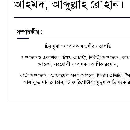
আহমদ, আব্দুল্লাহ রোহান।
সম্পাদকীয় :
চিনু মৃধা : সম্পাদক মন্ডলীর সভাপতি
সম্পাদক ও প্রকাশক : চিন্ময় আচার্য্য, নির্বাহী সম্পাদক : কা
মোস্তফা, সহযোগী সম্পাদক : আশিক রহমান,
বার্তা সম্পাদক : তোফায়েল রেজা সোহেল, ফিচার এডিটর : স
আসাদুজ্জামান সোহান, স্টাফ রিপোর্টার : মৃদুল কান্তি সরকা