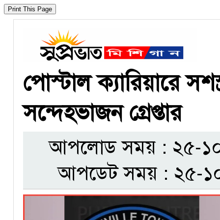
পোস্টাল ক্যারিয়ারে সশস্
সন্দেহভাজন গ্রেপ্তার
আপলোড সময় : ২৫-১০-
আপডেট সময় : ২৫-১০