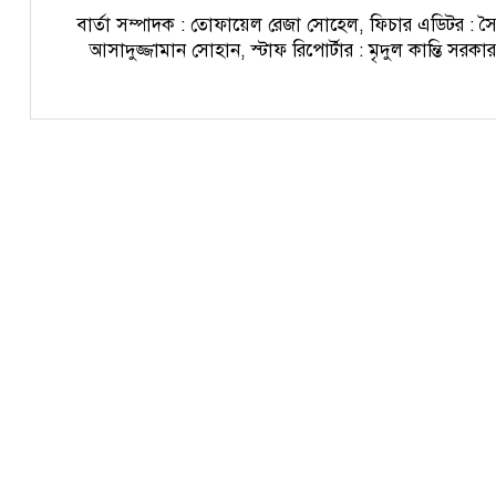
বার্তা সম্পাদক : তোফায়েল রেজা সোহেল, ফিচার এডিটর : স
আসাদুজ্জামান সোহান, স্টাফ রিপোর্টার : মৃদুল কান্তি সরকা