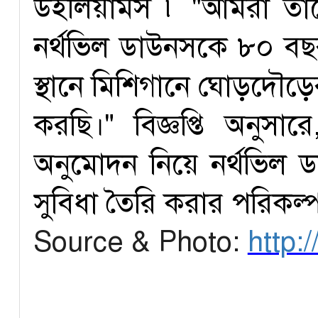
উইলিয়ামস ৷ "আমরা তাদে
নর্থভিল ডাউনসকে ৮০ বছ
স্থানে মিশিগানে ঘোড়দৌড়ে
করছি।" বিজ্ঞপ্তি অনুসার
অনুমোদন নিয়ে নর্থভিল
সুবিধা তৈরি করার পরিকল্
Source & Photo:
http: