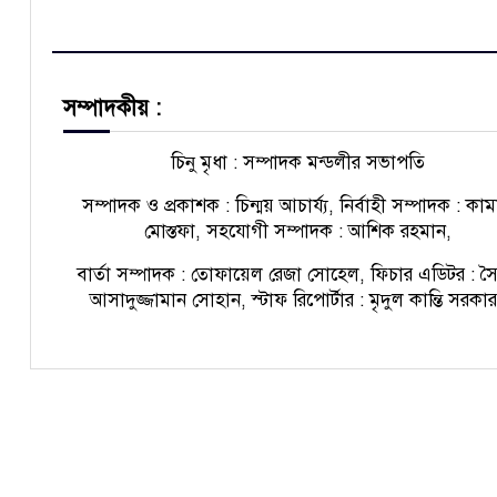
সম্পাদকীয় :
চিনু মৃধা : সম্পাদক মন্ডলীর সভাপতি
সম্পাদক ও প্রকাশক : চিন্ময় আচার্য্য, নির্বাহী সম্পাদক : কা
মোস্তফা, সহযোগী সম্পাদক : আশিক রহমান,
বার্তা সম্পাদক : তোফায়েল রেজা সোহেল, ফিচার এডিটর : স
আসাদুজ্জামান সোহান, স্টাফ রিপোর্টার : মৃদুল কান্তি সরকা