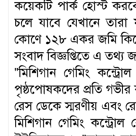
কয়েকটি পার্ক হোস্ট কর
চলে যাবে যেখানে তার
কোণে ১২৮ একর জমি কিনেছ
সংবাদ বিজ্ঞপ্তিতে এ তথ্য জ
"মিশিগান গেমিং কন্ট্রোল
পৃষ্ঠপোষকদের প্রতি গভীর ক
রেস ডেকে স্মরণীয় এবং র
মিশিগান গেমিং কন্ট্রোল 