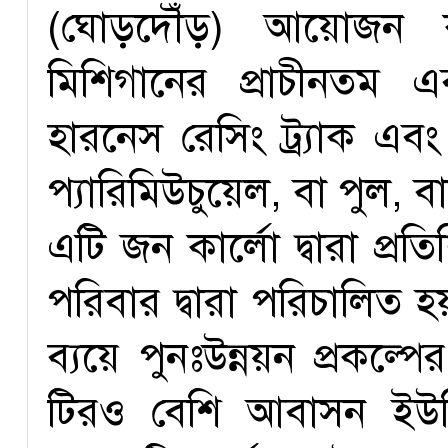
(ঘোড়দৌঁড়) আয়োজন ক
মিশিগানের প্রাচীনতম 
হারনেস রেসিং ট্র্যাক এবং 
প্যারিমিউচুয়েল, বা পুল
এটি জন কার্লো দ্বারা প্র
পরিবার দ্বারা পরিচালিত হ
ব্যয়ে পুনঃউন্নয়ন প্রকল্প
টিরও বেশি আবাসন ইউনি