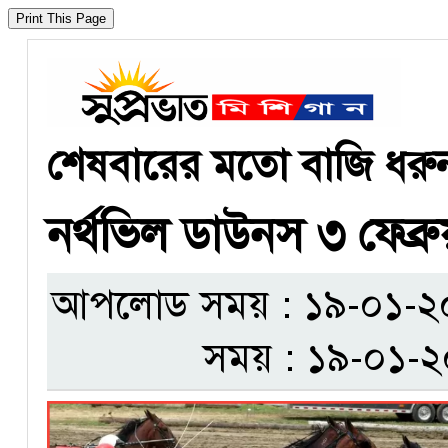
শেষবারের মতো বাজি ধরু
নর্থভিল ডাউনস ৩ ফেব্রুয
আপলোড সময় : ১৯-০১-২০২৪
সময় : ১৯-০১-২০