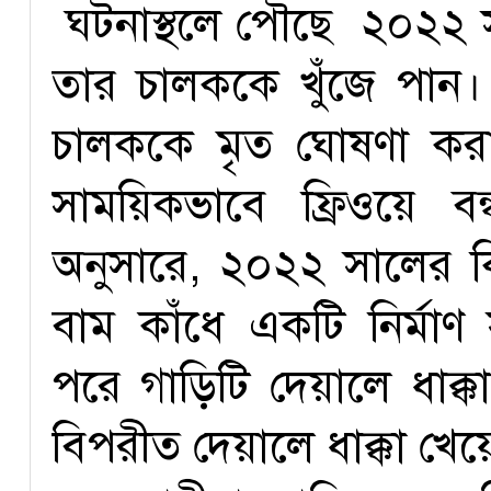
ঘটনাস্থলে পৌছে ২০২২ সাল
তার চালককে খুঁজে পান। ক
চালককে মৃত ঘোষণা করা 
সাময়িকভাবে ফ্রিওয়ে ব
অনুসারে, ২০২২ সালের কিয
বাম কাঁধে একটি নির্মা
পরে গাড়িটি দেয়ালে ধাক্
বিপরীত দেয়ালে ধাক্কা খেয়