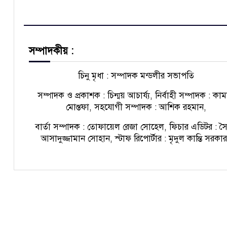
সম্পাদকীয় :
চিনু মৃধা : সম্পাদক মন্ডলীর সভাপতি
সম্পাদক ও প্রকাশক : চিন্ময় আচার্য্য, নির্বাহী সম্পাদক : কা
মোস্তফা, সহযোগী সম্পাদক : আশিক রহমান,
বার্তা সম্পাদক : তোফায়েল রেজা সোহেল, ফিচার এডিটর : স
আসাদুজ্জামান সোহান, স্টাফ রিপোর্টার : মৃদুল কান্তি সরকা