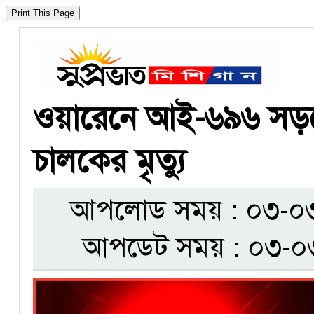
ওয়ারেনে আই-৬৯৬ সড়কে
চালকের মৃত্যু
আপলোড সময় : ০৩-০৩-
আপডেট সময় : ০৩-০৩