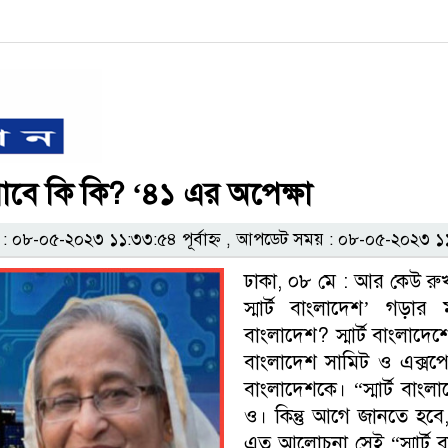
াবে কি কি? ‘৪১ এর অপেক্ষা
০৮-০৫-২০২৩ ১১:৩৩:৫৪ পূর্বাহ্ন , আপডেট সময় : ০৮-০৫-২০২৩ ১১:৩৩
ঢাকা, ০৮ মে : আর কেউ রুখত
স্মার্ট বাংলাদেশ’ গড়ার
বাংলাদেশ? স্মার্ট বাংলাদেশ
বাংলাদেশ সামিট ও এক্সপো
বাংলাদেশকে। “স্মার্ট বাংল
ও। কিন্তু আগে জানতে হবে,
এত আলোচনা সেই “স্মার্ট বা