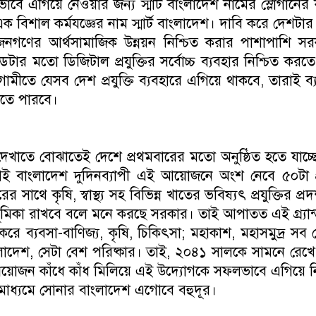
াবে এগিয়ে নেওয়ার জন্য স্মার্ট বাংলাদেশ নামের স্লোগানের 
িশাল কর্মযজ্ঞের নাম স্মার্ট বাংলাদেশ। দাবি করে দেশটার ম
গণের আর্থসামাজিক উন্নয়ন নিশ্চিত করার পাশাপাশি সরকারের পর
ডেটার মতো ডিজিটাল প্রযুক্তির সর্বোচ্চ ব্যবহার নিশ্চিত ক
মীতে যেসব দেশ প্রযুক্তি ব্যবহারে এগিয়ে থাকবে, তারাই ব্
যেতে পারবে।
াতে বোঝাতেই দেশে প্রথমবারের মতো অনুষ্ঠিত হতে যাচ্ছে 
লাদেশ দুদিনব্যাপী এই আয়োজনে অংশ নেবে ৫০টা প্রযুক্
 সাথে কৃষি, স্বাস্থ্য সহ বিভিন্ন খাতের ভবিষ্যৎ প্রযুক্তির প্রদ
ূর্ণ ভূমিকা রাখবে বলে মনে করছে সরকার। তাই আপাতত এই গ্র
্যবসা-বাণিজ্য, কৃষি, চিকিৎসা; মহাকাশ, মহাসমুদ্র সব ক্ষেত্
 বাংলাদেশ, সেটা বেশ পরিষ্কার। তাই, ২০৪১ সালকে সামনে রেখে প্
োজন কাঁধে কাঁধ মিলিয়ে এই উদ্যোগকে সফলভাবে এগিয়ে নিয়ে 
র মাধ্যমে সোনার বাংলাদেশ এগোবে বহুদূর।