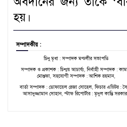
অবদানের জন্য তাঁকে ‘বী
হয়।
সম্পাদকীয় :
চিনু মৃধা : সম্পাদক মন্ডলীর সভাপতি
সম্পাদক ও প্রকাশক : চিন্ময় আচার্য্য, নির্বাহী সম্পাদক : কা
মোস্তফা, সহযোগী সম্পাদক : আশিক রহমান,
বার্তা সম্পাদক : তোফায়েল রেজা সোহেল, ফিচার এডিটর : স
আসাদুজ্জামান সোহান, স্টাফ রিপোর্টার : মৃদুল কান্তি সরকা