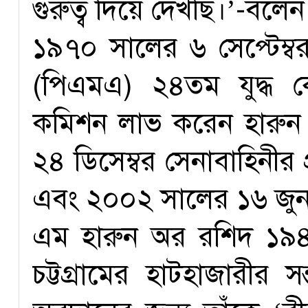
গুরুত্ব দিয়ে দেখছি।’-বলেন
১৯৭০ সালের ৬ সেপ্টেম্বর
(পিএমএ) ২৪তম যুদ্ধ ক
কমিশন লাভ করেন হারুন
২৪ ডিসেম্বর সেনাবাহিনীর প
এবং ২০০২ সালের ১৬ জু
এম হারুন অর রশিদ ১৯৪৮
চট্টগ্রামের হাটহাজারীর সন