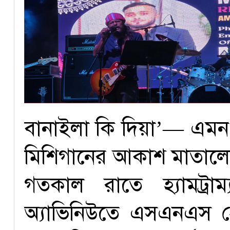
বানাইলা কি দিয়া’— এমন
মিশিগানের আকাশ মাতাল
গতকাল রাতে হ্যামট্রা
অ্যাভিনিউতে এসএনএস 