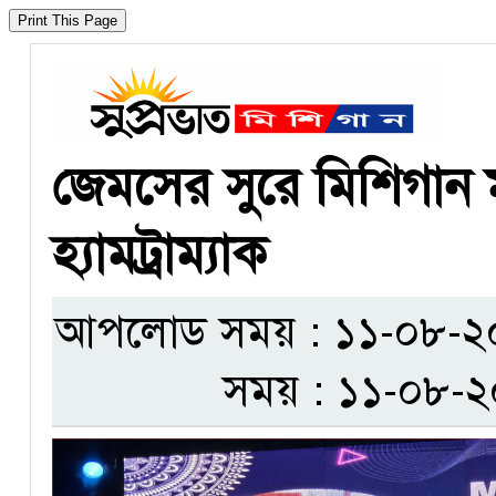
জেমসের সুরে মিশিগান ম
হ্যামট্রাম্যাক
আপলোড সময় : ১১-০৮-২০২৫
সময় : ১১-০৮-২০