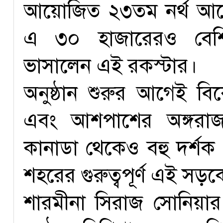
আয়োজিত ২৩তম নর্থ আমের
এ ৩০ হাজারেরও বেশি
ভাসালেন এই রকস্টার।
অনুষ্ঠান শুরুর আগেই বি
এবং আশপাশের অঙ্গরাজ
কানাডা থেকেও বহু দর্
শহরের গুরুত্বপূর্ণ এই সড়
শারমীনা সিরাজ সোনিয়ার প্