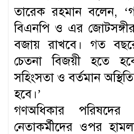
তারেক রহমান বলেন, ‘গণত
বিএনপি ও এর জোটসঙ্গ
বজায় রাখবে। গত বছরের 
চেতনা বিজয়ী হতে হব
সহিংসতা ও বর্তমান অস্থিত
হবে।’
গণঅধিকার পরিষদের 
নেতাকর্মীদের ওপর হাম