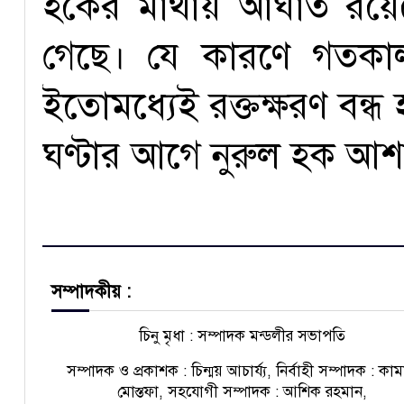
হকের মাথায় আঘাত রয়ে
গেছে। যে কারণে গতকাল 
ইতোমধ্যেই রক্তক্ষরণ বন্ধ
ঘণ্টার আগে নুরুল হক আশঙ্
সম্পাদকীয় :
চিনু মৃধা : সম্পাদক মন্ডলীর সভাপতি
সম্পাদক ও প্রকাশক : চিন্ময় আচার্য্য, নির্বাহী সম্পাদক : কা
মোস্তফা, সহযোগী সম্পাদক : আশিক রহমান,