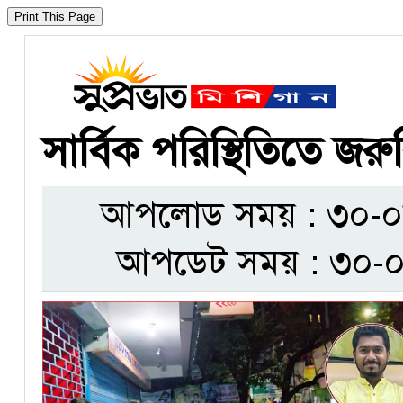
সার্বিক পরিস্থিতিতে জরু
আপলোড সময় : ৩০-০৮-২
আপডেট সময় : ৩০-০৮-