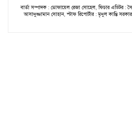
বার্তা সম্পাদক : তোফায়েল রেজা সোহেল, ফিচার এডিটর : স
আসাদুজ্জামান সোহান, স্টাফ রিপোর্টার : মৃদুল কান্তি সরকা