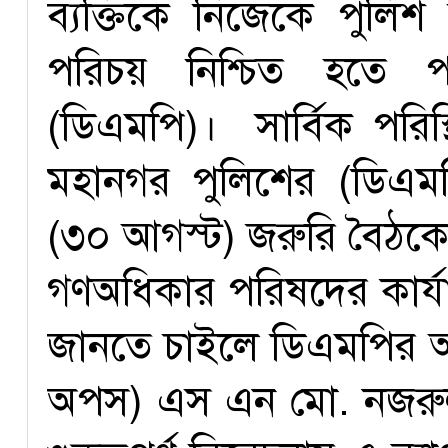
ব্যক্তিকে নিজেকে পুলি
পরিচয় নিশ্চিত হতে প
(ডিএমপি)। সার্বিক পরিস
মহানগর পুলিশের (ডিএমপি)
(৩০ আগস্ট) জরুরি বৈঠক
গণঅধিকার পরিষদের কার্যা
জানতে চাইলে ডিএমপির অতি
অপস) এস এন মো. নজরুল 