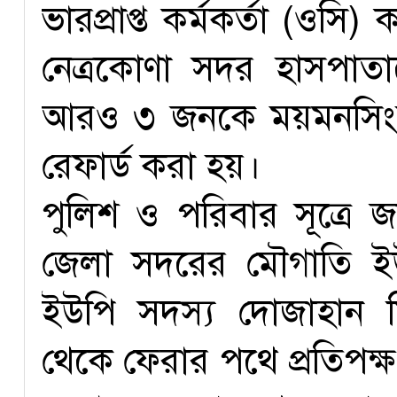
ভারপ্রাপ্ত কর্মকর্তা (ওস
নেত্রকোণা সদর হাসপাত
আরও ৩ জনকে ময়মনসিংহ
রেফার্ড করা হয়।
পুলিশ ও পরিবার সূত্রে 
জেলা সদরের মৌগাতি ইউ
ইউপি সদস্য দোজাহান ম
থেকে ফেরার পথে প্রতিপক