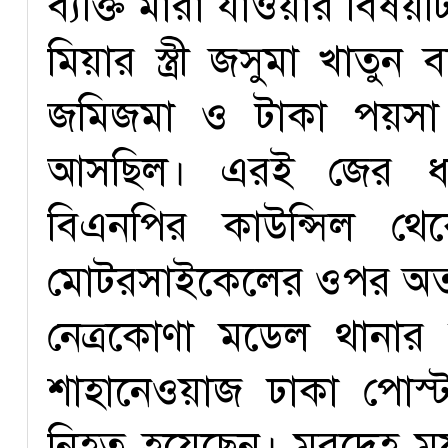
ব্যক্তি মারা যাওয়ার বিষয
মিয়ার স্ত্রী জসুমা খাতুন
জমিজমা ও টাকা পয়সা
আসছিল। এরই জের ধর
বিএনপির কাউন্সিল থে
মোটরসাইকেলের ওপর অতর্ক
নেত্রকোণা মডেল থানার ভা
শাহানেওয়াজ ঢাকা পোস
নিহত হয়েছেন। মরদেহ ময়