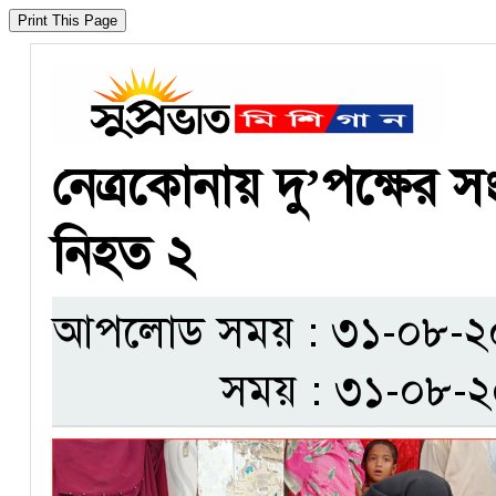
নেত্রকোনায় দু’পক্ষের 
নিহত ২
আপলোড সময় : ৩১-০৮-২০২৫
সময় : ৩১-০৮-২০