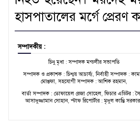
হাসপাতালের মর্গে প্রেরণ ক
সম্পাদকীয় :
চিনু মৃধা : সম্পাদক মন্ডলীর সভাপতি
সম্পাদক ও প্রকাশক : চিন্ময় আচার্য্য, নির্বাহী সম্পাদক : কা
মোস্তফা, সহযোগী সম্পাদক : আশিক রহমান,
বার্তা সম্পাদক : তোফায়েল রেজা সোহেল, ফিচার এডিটর : স
আসাদুজ্জামান সোহান, স্টাফ রিপোর্টার : মৃদুল কান্তি সরকা