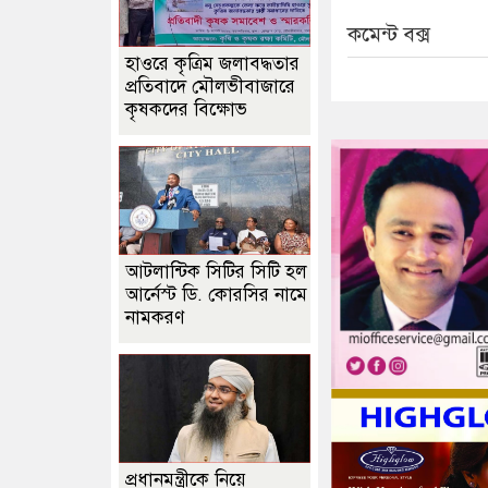
কমেন্ট বক্স
হাওরে কৃত্রিম জলাবদ্ধতার
প্রতিবাদে মৌলভীবাজারে
কৃষকদের বিক্ষোভ
আটলান্টিক সিটির সিটি হল
আর্নেস্ট ডি. কোরসির নামে
নামকরণ
প্রধানমন্ত্রীকে নিয়ে