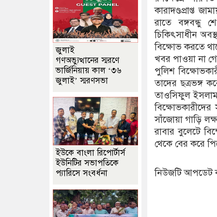
কারাদণ্ডপ্রাপ্ত
রাতে বঙ্গবন্ধু
চিকিৎসাধীন অবস
বিক্ষোভ করতে থ
জুলাই
খবর পাওয়া না গে
গণঅভ্যুত্থানের স্মরণে
ভার্জিনিয়ায় কাল ‘৩৬
পুলিশ বিক্ষোভকারী
জুলাই’ স্মরণসভা
তাদের ছত্রভঙ্গ 
তাওসিফুল ইসলাম 
বিক্ষোভকারীদের 
সাঁজোয়া গাড়ি লক্
রাবার বুলেটে বি
থেকে বের করে 
ইউকে বাংলা রিপোর্টার্স
ইউনিটির সভাপতিকে
নিউজটি আপডেট 
প্যারিসে সংবর্ধনা