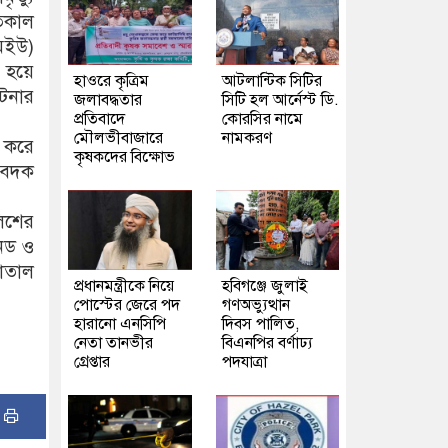
গতকাল
মইউ)
 হয়ে
হাওরে কৃত্রিম
আটলান্টিক সিটির
টনার
জলাবদ্ধতার
সিটি হল আর্নেস্ট ডি.
প্রতিবাদে
কোরসির নামে
মৌলভীবাজারে
নামকরণ
প করে
কৃষকদের বিক্ষোভ
িবেদক
লিশের
নেড ও
পাতাল
প্রধানমন্ত্রীকে নিয়ে
হবিগঞ্জে জুলাই
পোস্টের জেরে পদ
গণঅভ্যুত্থান
হারানো এনসিপি
দিবস পালিত,
নেতা তানভীর
বিএনপির বর্ণাঢ্য
গ্রেপ্তার
পদযাত্রা
: