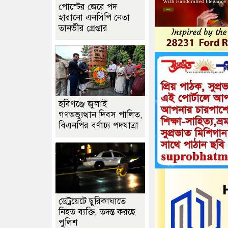
পোস্টের জেরে পদ
হারানো এনসিপি নেতা
তানভীর গ্রেপ্তার
হবিগঞ্জে জুলাই
গণঅভ্যুত্থান দিবস পালিত,
বিএনপির বর্ণাঢ্য পদযাত্রা
ডেট্রয়েটে ছুরিকাঘাতে
নিহত ব্যক্তি, তদন্ত করছে
পুলিশ