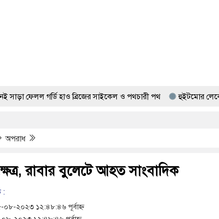
র্ডি হাও ব্রিজের সাইকেল ও পথচারী পথ
হুইটমোর লেকে ই. কোলাই বৃদ্ধ
অপরাধ
ষেত্র, রাবার বুলেটে আহত সাংবাদিক
 :
৮-২০২৩ ১২:৪৮:৪৬ পূর্বাহ্ন