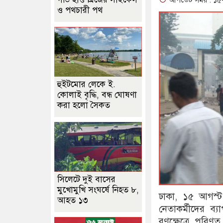
আপডেট সময় : ১৫-০
ও পথচারী পথ
হুইটমোর লেকে ই.
কোলাই বৃদ্ধি, বন্ধ ঘোষণা
করা হলো সৈকত
সিলেটে দুই বাসের
মুখোমুখি সংঘর্ষে নিহত ৮,
ঢাকা, ১৫ আগস্ট
আহত ১৩
নেতাকর্মীদের ব্
রণক্ষেত্রে পরি