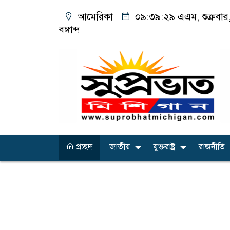
আমেরিকা
০৯:৩৯:৩১ এএম
, শুক্রব
বঙ্গাব্দ
প্রচ্ছদ
জাতীয়
যুক্তরাষ্ট্র
রাজনীতি