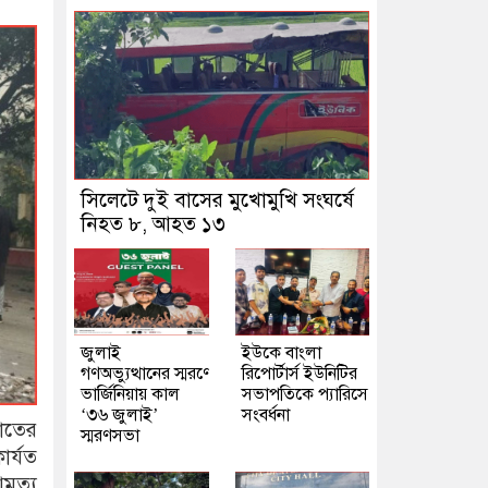
সিলেটে দুই বাসের মুখোমুখি সংঘর্ষে
নিহত ৮, আহত ১৩
জুলাই
ইউকে বাংলা
গণঅভ্যুত্থানের স্মরণে
রিপোর্টার্স ইউনিটির
ভার্জিনিয়ায় কাল
সভাপতিকে প্যারিসে
‘৩৬ জুলাই’
সংবর্ধনা
াতের
স্মরণসভা
ার্যত
ত্যু