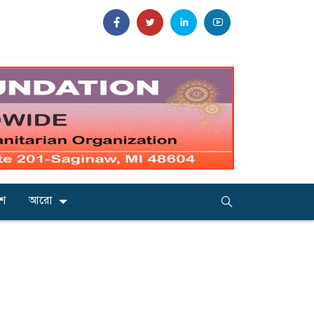
েশ
আরো