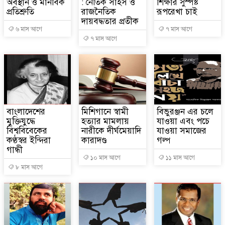
অবস্থান ও মানবিক
: নৈতিক সাহস ও
শিক্ষার সুস্পষ্ট
প্রতিশ্রুতি
রাজনৈতিক
রূপরেখা চাই
দায়বদ্ধতার প্রতীক
৬ মাস আগে
৭ মাস আগে
৭ মাস আগে
বাংলাদেশের
মিশিগানে স্বামী
বিভুরঞ্জন এর চলে
মুক্তিযুদ্ধে
হত্যার মামলায়
যাওয়া এবং পচে
বিশ্ববিবেকের
নারীকে দীর্ঘমেয়াদি
যাওয়া সমাজের
কণ্ঠস্বর ইন্দিরা
কারাদণ্ড
গল্প
গান্ধী
১০ মাস আগে
১১ মাস আগে
৮ মাস আগে