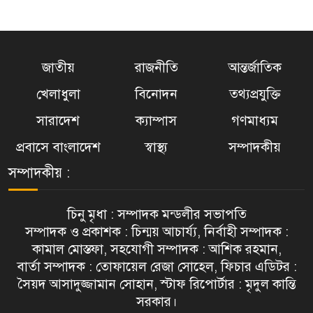
বইয়ের গন্ধে, কবিতার ছন্দে মুখর হবে
৬
মিশিগান ২২ ও ২৩ আগস্ট
জাতীয়
রাজনীতি
আন্তর্জাতিক
প্রেস ক্লাবের সামনে সংঘর্ষ, ঢামেকে
খেলাধুলা
বিনোদন
তথ্যপ্রযুক্তি
৭
উত্তেজনা; আহত ফারজানা ও আয়াশ
সারাদেশ
ক্যাম্পাস
গণমাধ্যম
প্রবাসে বাংলাদেশ
স্বাস্থ্য
সম্পাদকীয়
বিয়ের প্রতিশ্রুতিতে সম্পর্ক : শাস্তির
৮
বিধান নিয়ে হাইকোর্টের রুল
সম্পাদকীয় :
জুলাই শহীদদের প্রত্যাশা পূরণ হয়নি:
চিনু মৃধা : সম্পাদক মন্ডলীর সভাপতি
৯
জামায়াত আমির
সম্পাদক ও প্রকাশক : চিন্ময় আচার্য্য, নির্বাহী সম্পাদক :
কামাল মোস্তফা, সহযোগী সম্পাদক : আশিক রহমান,
বার্তা সম্পাদক : তোফায়েল রেজা সোহেল, ফিচার এডিটর :
ভঙ্গুর রাষ্ট্রব্যবস্থা পেয়েছি, পুনর্গঠনে
সৈয়দ আসাদুজ্জামান সোহান, স্টাফ রিপোর্টার : মৃদুল কান্তি
১০
সময় লাগবে: প্রধানমন্ত্রী
সরকার।