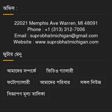
অফিস :
শেখ হাসিনার বক্তব্য প্রচারে বিরত
১১
থাকতে বলল সরকার
22021 Memphis Ave Warren, MI 48091
Phone : +1 (313) 312-7006
প্রধানমন্ত্রী তারেক রহমানের সঙ্গে
Email :
suprobhatmichigan@gmail.com
১২
ইউএস প্যাসিফিক ফ্লিট কমান্ডারের
Website : www.suprobhatmichigan.com
বৈঠক
মিশিগানে মুনার নর্থ জোনের দাওয়াহ
ফুটার মেনু
১৩
কনফারেন্স ৯ আগস্ট
আমাদের সম্পর্কে
ভিডিও গ্যালারী
এটিএম তুরাবকে টার্গেট করে গুলি
১৪
করা হয়েছিল : মিফতাহ সিদ্দিকী
ফটোগ্যালারী
আমাদের পরিবার
সকল নিউজ
বিজ্ঞাপণ মূল্য তালিকা
সিলেটে সাংবাদিকদের সঙ্গে
১৫
নবনিযুক্ত পুলিশ কমিশনারের
মতবিনিময়