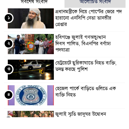
সর্বশেষ সংবাদ
আলোচিত সংবাদ
প্রধানমন্ত্রীকে নিয়ে পোস্টের জেরে পদ
১
হারানো এনসিপি নেতা তানভীর
গ্রেপ্তার
হবিগঞ্জে জুলাই গণঅভ্যুত্থান
২
দিবস পালিত, বিএনপির বর্ণাঢ্য
পদযাত্রা
ডেট্রয়েটে ছুরিকাঘাতে নিহত ব্যক্তি,
৩
তদন্ত করছে পুলিশ
হেজেল পার্কে বাড়িতে গুলিতে এক
৪
ব্যক্তি নিহত
জুলাই স্মৃতি জাদুঘর উদ্বোধন
৫
করলেন প্রধানমন্ত্রী, পাশে ছিলেন ড.
ইউনূস