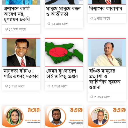
প্রশাসনে বদলি :
মানুষে মানুষে বন্ধন
বিশ্বাসের কারাগার
আবেগ নয়,
ও আত্মীয়তা
মূল্যায়ন জরুরি
১ বছর আগে
১২ মাস আগে
১২ মাস আগে
মানবতা বাঁচাও :
কেমন বাংলাদেশ
বঞ্চিত মানুষের
শান্তি এখনই দরকার
চাই ও কিছু প্রস্তাব
প্রত্যাশা ও
ব্যারিস্টার সুমনের
১ বছর আগে
২ বছর আগে
ওয়াদা
৩ বছর আগে