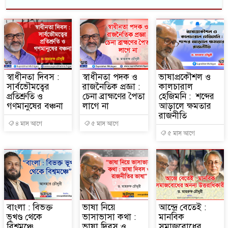
স্বাধীনতা দিবস :
স্বাধীনতা পদক ও
ভাষাপ্রকৌশল ও
সার্বভৌমত্বের
রাজনৈতিক প্রজ্ঞা :
কালচারাল
প্রতিশ্রুতি ও
চেনা ব্রাহ্মণের পৈতা
হেজিমনি : শব্দের
গণমানুষের বঞ্চনা
লাগে না
আড়ালে ক্ষমতার
রাজনীতি
৪ মাস আগে
৫ মাস আগে
৫ মাস আগে
বাংলা : বিভক্ত
ভাষা নিয়ে
আন্দ্রে বেতেই :
ভূখণ্ড থেকে
ভাসাভাসা কথা :
মানবিক
বিশ্বমঞ্চে
ভাষা দিবস ও
সমাজবোধের