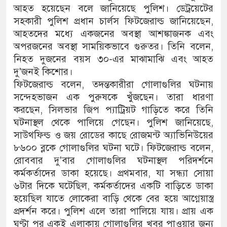
আহত হয়েছেন বলে জানিয়েছে পুলিশ। ডেট্রয়েটের
সহকারী পুলিশ প্রধান চার্লস ফিটজেরাল্ড জানিয়েছেন,
আহতদের মধ্যে একজনের অবস্থা আশঙ্কাজনক এবং
অপরজনের অবস্থা সাময়িকভাবে গুরুতর। তিনি বলেন,
নিহত দুজনের বয়স ৩০-এর মাঝামাঝি এবং আহত
দু'জনই কিশোর।
ফিটজেরাল্ড বলেন, তদন্তকারীরা গোলাগুলির ঘটনায়
সন্দেহভাজন এক পুরুষকে খুঁজছেন। তারা ধারণা
করছেন, সিলভার জিপ প্যাট্রিয়ট গাড়িতে করে তিনি
ঘটনাস্থল থেকে পালিয়ে গেছেন। পুলিশ জানিয়েছে,
সাউথফিল্ড ও জয় রোডের কাছে রোজমন্ট অ্যাভিনিউয়ের
৮৬০০ ব্লকে গোলাগুলির ঘটনা ঘটে। ফিটজেরাল্ড বলেন,
রোববার দু'বার গোলাগুলির ঘটনাস্থল পরিদর্শনে
কর্মকর্তাদের ডাকা হয়েছে। প্রথমবার, যা সন্ধ্যা সোয়া
৬টার দিকে ঘটেছিল, কর্মকর্তাদের একটি বাড়িতে ডাকা
হয়েছিল যাতে লোকেরা বাড়ি থেকে বের হয়ে আগ্নেয়াস্ত্র
প্রদর্শন করে। পুলিশ এলে তারা পালিয়ে যায়। প্রায় এক
ঘণ্টা পর একই এলাকায় গোলাগুলির খবর পাওয়ার জন্য