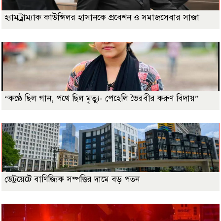
হ্যামট্রাম্যাক কাউন্সিলর হাসানকে প্রবেশন ও সমাজসেবার সাজা
“কণ্ঠে ছিল গান, পথে ছিল মৃত্যু- পেহেলি ভৈরবীর করুণ বিদায়”
ডেট্রয়েটে বাণিজ্যিক সম্পত্তির দামে বড় পতন