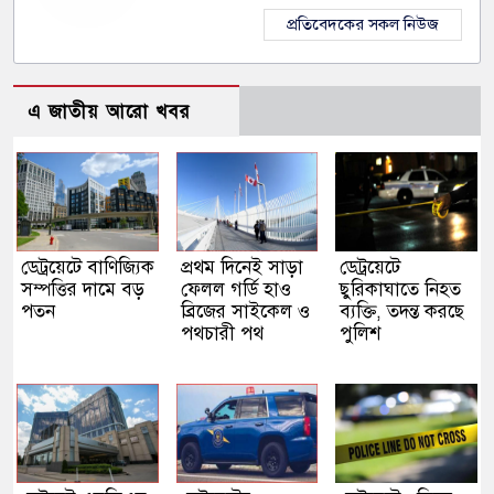
প্রতিবেদকের সকল নিউজ
এ জাতীয় আরো খবর
ডেট্রয়েটে বাণিজ্যিক
প্রথম দিনেই সাড়া
ডেট্রয়েটে
সম্পত্তির দামে বড়
ফেলল গর্ডি হাও
ছুরিকাঘাতে নিহত
পতন
ব্রিজের সাইকেল ও
ব্যক্তি, তদন্ত করছে
পথচারী পথ
পুলিশ