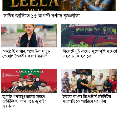
সাউথ জার্সিতে ১৫ আগস্ট বর্ণাঢ্য কৃষ্ণলীলা
“কণ্ঠে ছিল গান, পথে ছিল মৃত্যু-
সিলেটে দুই বাসের মুখোমুখি সংঘর্ষে
পেহেলি ভৈরবীর করুণ বিদায়”
নিহত ৮, আহত ১৩
জুলাই গণঅভ্যুত্থানের স্মরণে
ইউকে বাংলা রিপোর্টার্স ইউনিটির
ভার্জিনিয়ায় কাল ‘৩৬ জুলাই’
সভাপতিকে প্যারিসে সংবর্ধনা
স্মরণসভা