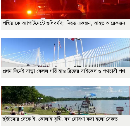
পন্টিয়াকে অ্যাপার্টমেন্টে গুলিবর্ষণ; নিহত একজন, আহত আরেকজন
প্রথম দিনেই সাড়া ফেলল গর্ডি হাও ব্রিজের সাইকেল ও পথচারী পথ
হুইটমোর লেকে ই. কোলাই বৃদ্ধি, বন্ধ ঘোষণা করা হলো সৈকত