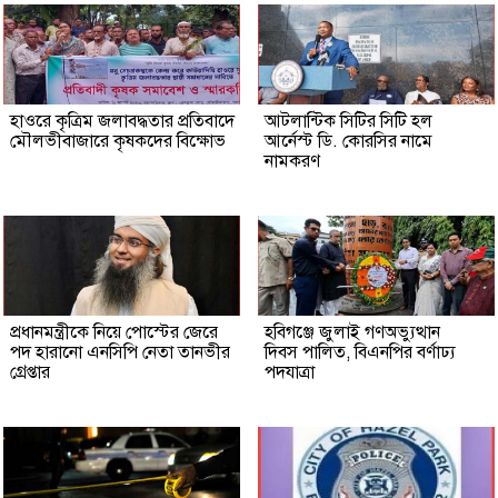
হাওরে কৃত্রিম জলাবদ্ধতার প্রতিবাদে
আটলান্টিক সিটির সিটি হল
মৌলভীবাজারে কৃষকদের বিক্ষোভ
আর্নেস্ট ডি. কোরসির নামে
নামকরণ
প্রধানমন্ত্রীকে নিয়ে পোস্টের জেরে
হবিগঞ্জে জুলাই গণঅভ্যুত্থান
পদ হারানো এনসিপি নেতা তানভীর
দিবস পালিত, বিএনপির বর্ণাঢ্য
গ্রেপ্তার
পদযাত্রা