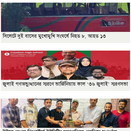
সিলেটে দুই বাসের মুখোমুখি সংঘর্ষে নিহত ৮, আহত ১৩
জুলাই গণঅভ্যুত্থানের স্মরণে ভার্জিনিয়ায় কাল ‘৩৬ জুলাই’ স্মরণসভা