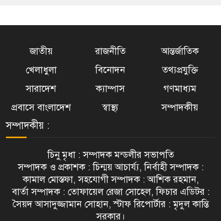
জাতীয়
রাজনীতি
আন্তর্জাতিক
খেলাধুলা
বিনোদন
তথ্যপ্রযুক্তি
সারাদেশ
ক্যাম্পাস
গণমাধ্যম
প্রবাসে বাংলাদেশ
স্বাস্থ্য
সম্পাদকীয়
সম্পাদকীয় :
চিনু মৃধা : সম্পাদক মন্ডলীর সভাপতি
সম্পাদক ও প্রকাশক : চিন্ময় আচার্য্য, নির্বাহী সম্পাদক :
কামাল মোস্তফা, সহযোগী সম্পাদক : আশিক রহমান,
বার্তা সম্পাদক : তোফায়েল রেজা সোহেল, ফিচার এডিটর :
সৈয়দ আসাদুজ্জামান সোহান, স্টাফ রিপোর্টার : মৃদুল কান্তি
সরকার।