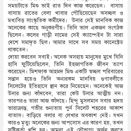
সময়টাতে মিশু ভাই রাত দিন কাজ করেছেন। বাসায়
বাসায় রাতের বেলা খাবার পৌছিয়েছেন অসচ্ছল ও
মধ্যবিত্ত সাংস্কৃতিক কর্মীদের। উনার সেই মানবিক কাজ
অনেকের কাছে অনুকরণীয়। তিনি ভাল একজন সংগঠক
ছিলেন। কলের গাড়ী নামের সেই ক্যাম্পেইন টা সারা
দেশে সমাদৃত ছিল। আমার সাথে সব সময় কানেক্টেড
থাকতেন।
দোয়া করবেন সবাই। অনেক অসহায় মানুষের মুখে যিনি
হাসি ফুটিয়েছিলেন, তিনি ইহজাগতিক জীবন ত্যাগ
করেছেন। মিশফাক আহমদ মিশু একটি স্বচ্ছল পরিবারের
সন্তান হয়েও তিনি অন্যরকম মানবিয় গুণাবলীতে
সিলেটের ইতিহাসে স্থান করে নিয়েছেন। অনেকেই আজ
উনার জন্য কাঁদবেন, তারা কেউ উনার আত্মীয় নন।
তারপরও তারা আজ কাঁদছে। হিন্দু মুসলমান সবার হৃদয়
ভারাক্রান্ত, গভীর শুন্যতায় পুর্ন সিলেট শহরের আকাশ
বাতাস। বাড়িয়ে বলার বা লেখার অবকাশ নেই। যখন
কারও মৃত্যু অনেকের জন্য আপসোস এর কারণ হয়, তখন
সৃষ্টিকর্তা খুশি হন। আমরা এই সৌভাগ্য অর্জন করতে