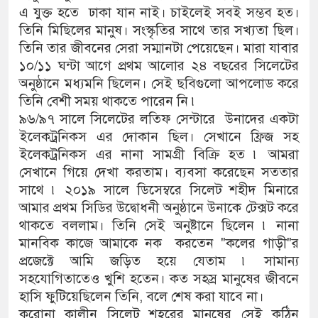
এ যুক্ত হতে ঢাকা যান নাই। চাইলেই সবই সম্ভব হত।
তিনি মিছিলের মানুষ। সংস্কৃতির সাথে তার সখ্যতা ছিল।
তিনি তার জীবনের সেরা সম্মানটা পেয়েছেন। মারা যাবার
১০/১১ ঘন্টা আগে প্রথম আলোর ২৪ বছরের সিলেটের
অনুষ্ঠানে মধ্যমনি ছিলেন। সেই ছবিগুলো আপলোড করে
তিনি বেশী সময় থাকতে পারেন নি ৷
৯৬/৯৭ সালে সিলেটের লতিফ সেন্টারে উনাদের একটা
ইলেকট্রনিকস এর দোকান ছিল। সেখানে ফ্রিজ সহ
ইলেকট্রনিকস এর নানা সামগ্রী বিক্রি হত ৷ আমরা
সেখানে গিয়ে দেখা করতাম। ব্যবসা করেছেন সততার
সাথে ৷ ২০১৯ সালে ডিসেম্বরে সিলেট শহীদ মিনারে
আমার প্রথম সিডির উদ্বোধনী অনুষ্ঠানে উনাকে টেক্সট করে
থাকতে বললাম। তিনি সেই অনুষ্টানে ছিলেন ৷ নানা
মানবিক কাজে আমাকে নক করতেন "কলের গাড়ী"র
প্রজেক্টে আমি জড়িত হয়ে যেতাম ৷ সামান্য
সহযোগিতাতেও খুশি হতেন। কত সহস্র মানুষের জীবনে
হাসি ফুটিয়েছিলেন তিনি, বলে শেষ করা যাবে না।
করোনা কালীন সিলেট শহরের মানুষের সেই কঠিন