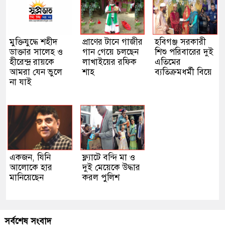
মুক্তিযুদ্ধে শহীদ
প্রাণের টানে গাজীর
হবিগঞ্জ সরকারী
ডাক্তার সালেহ ও
গান গেয়ে চলছেন
শিশু পরিবারের দুই
হীরেন্দ্র রায়কে
লাখাইয়ের রফিক
এতিমের
আমরা যেন ভুলে
শাহ
ব্যতিক্রমধর্মী বিয়ে
না যাই
একজন, যিনি
ফ্ল্যাটে বন্দি মা ও
আলোকে হার
দুই মেয়েকে উদ্ধার
মানিয়েছেন
করল পুলিশ
সর্বশেষ সংবাদ