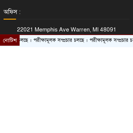
অফিস :
22021 Memphis Ave Warren, MI 48091
Phone : +1 (313) 312-7006
ে । পরীক্ষামূলক সম্প্রচার চলছে । পরীক্ষামূলক সম্প্রচার চলছে । পরীক্ষা
নোটিশ
Email :
suprobhatmichigan@gmail.com
Website : www.suprobhatmichigan.com
ফুটার মেনু
আমাদের সম্পর্কে
ভিডিও গ্যালারী
ফটোগ্যালারী
আমাদের পরিবার
সকল নিউজ
বিজ্ঞাপণ মূল্য তালিকা
সকল জেলা