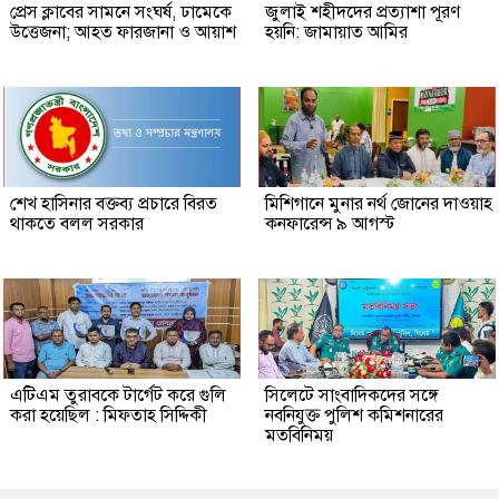
প্রেস ক্লাবের সামনে সংঘর্ষ, ঢামেকে
জুলাই শহীদদের প্রত্যাশা পূরণ
উত্তেজনা; আহত ফারজানা ও আয়াশ
হয়নি: জামায়াত আমির
শেখ হাসিনার বক্তব্য প্রচারে বিরত
মিশিগানে মুনার নর্থ জোনের দাওয়াহ
থাকতে বলল সরকার
কনফারেন্স ৯ আগস্ট
এটিএম তুরাবকে টার্গেট করে গুলি
সিলেটে সাংবাদিকদের সঙ্গে
করা হয়েছিল : মিফতাহ সিদ্দিকী
নবনিযুক্ত পুলিশ কমিশনারের
মতবিনিময়