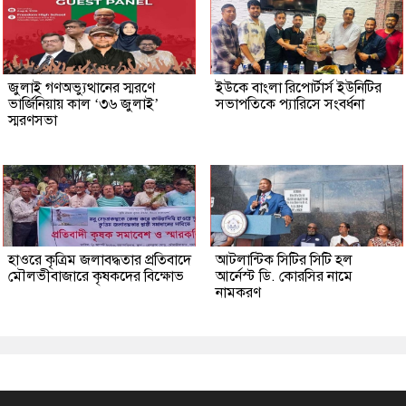
জুলাই গণঅভ্যুত্থানের স্মরণে
ইউকে বাংলা রিপোর্টার্স ইউনিটির
ভার্জিনিয়ায় কাল ‘৩৬ জুলাই’
সভাপতিকে প্যারিসে সংবর্ধনা
স্মরণসভা
হাওরে কৃত্রিম জলাবদ্ধতার প্রতিবাদে
আটলান্টিক সিটির সিটি হল
মৌলভীবাজারে কৃষকদের বিক্ষোভ
আর্নেস্ট ডি. কোরসির নামে
নামকরণ