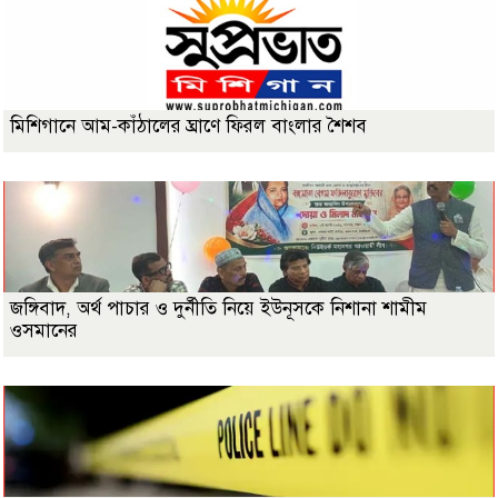
মিশিগানে আম-কাঁঠালের ঘ্রাণে ফিরল বাংলার শৈশব
জঙ্গিবাদ, অর্থ পাচার ও দুর্নীতি নিয়ে ইউনূসকে নিশানা শামীম
ওসমানের