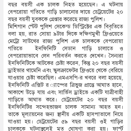
বছর বয়সী এক চালক নিহত হয়েছেন। এ ঘটনায়
বেপরোয়া গতিতে গাড়ি চালানোর দায়ে ডেট্রয়েটের ২০
বছর বয়সী যুবককে গ্রেপ্তার করেছে রাজ্য পুলিশ।
মিশিগান স্টেট পুলিশ সেকেন্ড ডিস্ট্রিক্টের এক বিবৃতিতে
বলা হয়, রাত সোয়া ৯টার দিকে দক্ষিণমুখী ফ্রিওয়েতে
মেট্রো সাউথের রাজ্য পুলিশ এক চালককে বেপরোয়া
গতিতে ইনফিনিটি সেডান গাড়ি চালাতে ও
বেপরোয়াভাবে লেন পরিবর্তন করতে দেখেন। সৈন্যরা
ইনফিনিটিকে আটকের চেষ্টা করেন, কিন্তু ২০ বছর বয়সী
ড্রাইভার থামেনি এবং স্কুলক্রাফ্টের ফ্রিওয়ে থেকে বেরিয়ে
যাওয়ার চেষ্টা করেছিল। এমএসপি-র খবরে বলা হয়েছে,
ইনফিনিটি এক্সিট র ্যাম্পের ত্রিভুজ প্রান্তে আঘাত হানে,
আকাশে উড়ে যায় এবং সার্ভিস ড্রাইভে একটি যাত্রীবাহী
গাড়িতে আঘাত করে। ডেট্রয়েটের ২০ বছর বয়সী
ইনফিনিটির সন্দেহভাজন চালক সামান্য আহত হন।
তাকে মূল্যায়নের জন্য স্থানীয় একটি হাসপাতালে নিয়ে
যাওয়া হয়। ডেট্রয়েটের ৫৯ বছর বয়সী ওই গাড়ির
চালককে ঘটনাস্থলেই মৃত ঘোষণা করা হয়। ফার্স্ট