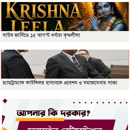
সাউথ জার্সিতে ১৫ আগস্ট বর্ণাঢ্য কৃষ্ণলীলা
হ্যামট্রাম্যাক কাউন্সিলর হাসানকে প্রবেশন ও সমাজসেবার সাজা