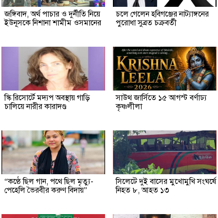
জঙ্গিবাদ, অর্থ পাচার ও দুর্নীতি নিয়ে
চলে গেলেন হবিগঞ্জের নাট্যাঙ্গনের
ইউনূসকে নিশানা শামীম ওসমানের
পুরোধা সুব্রত চক্রবর্তী
স্কি রিসোর্টে মদ্যপ অবস্থায় গাড়ি
সাউথ জার্সিতে ১৫ আগস্ট বর্ণাঢ্য
চালিয়ে নারীর কারাদণ্ড
কৃষ্ণলীলা
“কণ্ঠে ছিল গান, পথে ছিল মৃত্যু-
সিলেটে দুই বাসের মুখোমুখি সংঘর্ষে
পেহেলি ভৈরবীর করুণ বিদায়”
নিহত ৮, আহত ১৩