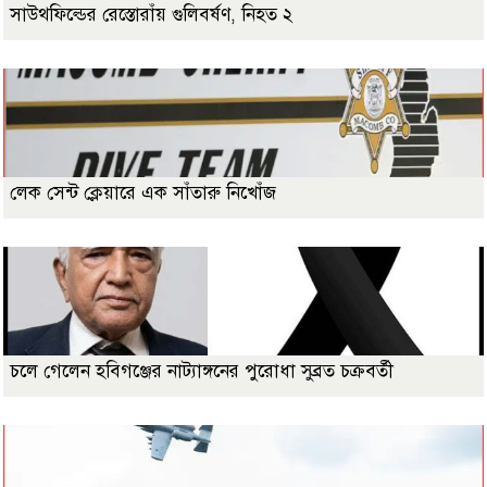
সাউথফিল্ডের রেস্তোরাঁয় গুলিবর্ষণ, নিহত ২
লেক সেন্ট ক্লেয়ারে এক সাঁতারু নিখোঁজ
চলে গেলেন হবিগঞ্জের নাট্যাঙ্গনের পুরোধা সুব্রত চক্রবর্তী