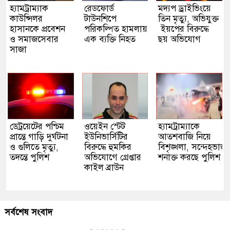
হ্যামট্রাম্যাক
রেডফোর্ড
মদ্যপ ড্রাইভিংয়ে
কাউন্সিলর
টাউনশিপে
তিন মৃত্যু, অভিযুক্ত
হাসানকে প্রবেশন
পরিকল্পিত হামলায়
ইয়পের বিরুদ্ধে
ও সমাজসেবার
এক ব্যক্তি নিহত
ছয় অভিযোগ
সাজা
ডেট্রয়েটের পশ্চিম
ওয়েইন স্টেট
হ্যামট্রাম্যাকে
প্রান্তে গাড়ি দুর্ঘটনা
ইউনিভার্সিটির
আতশবাজি নিয়ে
ও গুলিতে মৃত্যু,
বিরুদ্ধে হুমকির
বিশৃঙ্খলা, সন্দেহভাজ
তদন্তে পুলিশ
অভিযোগে গ্রেপ্তার
শনাক্ত করছে পুলিশ
কাইল ব্রাউন
সর্বশেষ সংবাদ