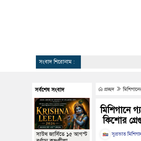
সংবাদ শিরোনাম :
হ্যামট্রাম্
প্রচ্ছদ
মিশিগান
সর্বশেষ সংবাদ
মিশিগানে গ্য
কিশোর গ্রেপ্
সাউথ জার্সিতে ১৫ আগস্ট
সুপ্রভাত মিশিগান
বর্ণাঢ্য কৃষ্ণলীলা