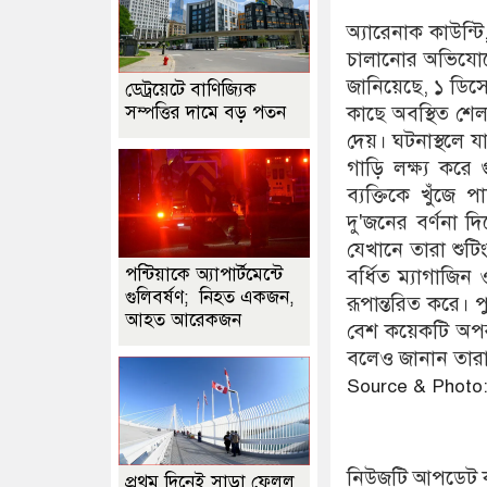
অ্যারেনাক কাউন্টি
চালানোর অভিযোগে
জানিয়েছে, ১ ডি
ডেট্রয়েটে বাণিজ্যিক
সম্পত্তির দামে বড় পতন
কাছে অবস্থিত শেল 
দেয়। ঘটনাস্থলে 
গাড়ি লক্ষ্য করে
ব্যক্তিকে খুঁজে 
দু'জনের বর্ণনা দি
যেখানে তারা শুটিং
পন্টিয়াকে অ্যাপার্টমেন্টে
বর্ধিত ম্যাগাজিন ও 
গুলিবর্ষণ; নিহত একজন,
রূপান্তরিত করে। 
আহত আরেকজন
বেশ কয়েকটি অপরা
বলেও জানান তার
Source & Photo
নিউজটি আপডেট 
প্রথম দিনেই সাড়া ফেলল