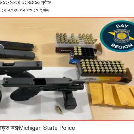
২-২০২৪ ০২:৩৩:১০ পূর্বাহ্ন
২-২০২৪ ০২:৩৩:১০ পূর্বাহ্ন
ারকৃত অস্ত্র/Michigan State Police