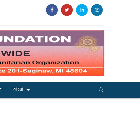
েশ
আরো