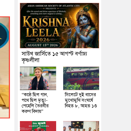
সাউথ জার্সিতে ১৫ আগস্ট বর্ণাঢ্য
কৃষ্ণলীলা
“কণ্ঠে ছিল গান,
সিলেটে দুই বাসের
পথে ছিল মৃত্যু-
মুখোমুখি সংঘর্ষে
পেহেলি ভৈরবীর
নিহত ৮, আহত ১৩
করুণ বিদায়”