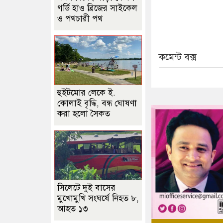
গর্ডি হাও ব্রিজের সাইকেল
ও পথচারী পথ
কমেন্ট বক্স
হুইটমোর লেকে ই.
কোলাই বৃদ্ধি, বন্ধ ঘোষণা
করা হলো সৈকত
সিলেটে দুই বাসের
মুখোমুখি সংঘর্ষে নিহত ৮,
আহত ১৩