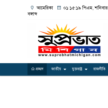
আমেরিকা
০১:১৫:২০ পিএম
, শনিবা
বঙ্গাব্দ
প্রচ্ছদ
জাতীয়
যুক্তরাষ্ট্র
রাজনীতি