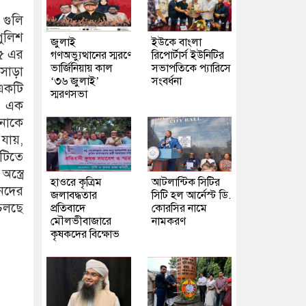
 গুলি
পুলিশ
জুলাই
ইউকে বাংলা
৭৫ এর
গণঅভ্যুত্থানের স্মরণে
রিপোর্টার্স ইউনিটির
ভার্জিনিয়ায় কাল
সভাপতিকে প্যারিসে
সাড়া
‘৩৬ জুলাই’
সংবর্ধনা
 একটি
স্মরণসভা
য় এক
েনাকে
যায়,
কটিতে
স্ত্রে
হাওরে কৃত্রিম
আটলান্টিক সিটির
জনদের
জলাবদ্ধতার
সিটি হল আর্নেস্ট ডি.
 চলছে
প্রতিবাদে
কোরসির নামে
মৌলভীবাজারে
নামকরণ
কৃষকদের বিক্ষোভ