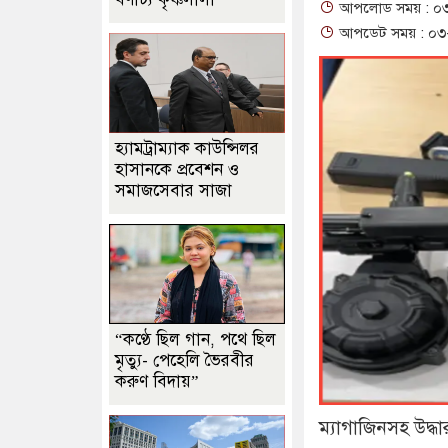
আপলোড সময় : ০৩-১
আপডেট সময় : ০৩-১
হ্যামট্রাম্যাক কাউন্সিলর
হাসানকে প্রবেশন ও
সমাজসেবার সাজা
“কণ্ঠে ছিল গান, পথে ছিল
মৃত্যু- পেহেলি ভৈরবীর
করুণ বিদায়”
ম্যাগাজিনসহ উদ্ধ