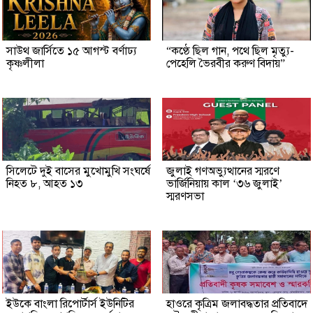
সাউথ জার্সিতে ১৫ আগস্ট বর্ণাঢ্য
“কণ্ঠে ছিল গান, পথে ছিল মৃত্যু-
কৃষ্ণলীলা
পেহেলি ভৈরবীর করুণ বিদায়”
সিলেটে দুই বাসের মুখোমুখি সংঘর্ষে
জুলাই গণঅভ্যুত্থানের স্মরণে
নিহত ৮, আহত ১৩
ভার্জিনিয়ায় কাল ‘৩৬ জুলাই’
স্মরণসভা
ইউকে বাংলা রিপোর্টার্স ইউনিটির
হাওরে কৃত্রিম জলাবদ্ধতার প্রতিবাদে