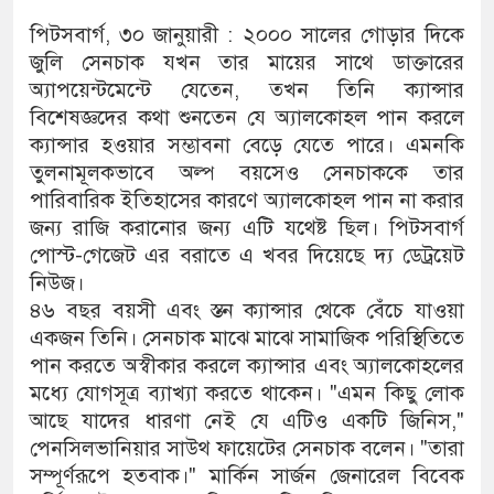
পিটসবার্গ, ৩০ জানুয়ারী : ২০০০ সালের গোড়ার দিকে
জুলি সেনচাক যখন তার মায়ের সাথে ডাক্তারের
অ্যাপয়েন্টমেন্টে যেতেন, তখন তিনি ক্যান্সার
বিশেষজ্ঞদের কথা শুনতেন যে অ্যালকোহল পান করলে
ক্যান্সার হওয়ার সম্ভাবনা বেড়ে যেতে পারে। এমনকি
তুলনামূলকভাবে অল্প বয়সেও সেনচাককে তার
পারিবারিক ইতিহাসের কারণে অ্যালকোহল পান না করার
জন্য রাজি করানোর জন্য এটি যথেষ্ট ছিল। পিটসবার্গ
পোস্ট-গেজেট এর বরাতে এ খবর দিয়েছে দ্য ডেট্রয়েট
নিউজ।
৪৬ বছর বয়সী এবং স্তন ক্যান্সার থেকে বেঁচে যাওয়া
একজন তিনি। সেনচাক মাঝে মাঝে সামাজিক পরিস্থিতিতে
পান করতে অস্বীকার করলে ক্যান্সার এবং অ্যালকোহলের
মধ্যে যোগসূত্র ব্যাখ্যা করতে থাকেন। "এমন কিছু লোক
আছে যাদের ধারণা নেই যে এটিও একটি জিনিস,"
পেনসিলভানিয়ার সাউথ ফায়েটের সেনচাক বলেন। "তারা
সম্পূর্ণরূপে হতবাক।" মার্কিন সার্জন জেনারেল বিবেক