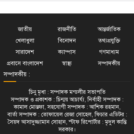
জাতীয়
রাজনীতি
আন্তর্জাতিক
খেলাধুলা
বিনোদন
তথ্যপ্রযুক্তি
সারাদেশ
ক্যাম্পাস
গণমাধ্যম
প্রবাসে বাংলাদেশ
স্বাস্থ্য
সম্পাদকীয়
সম্পাদকীয় :
চিনু মৃধা : সম্পাদক মন্ডলীর সভাপতি
সম্পাদক ও প্রকাশক : চিন্ময় আচার্য্য, নির্বাহী সম্পাদক :
কামাল মোস্তফা, সহযোগী সম্পাদক : আশিক রহমান,
বার্তা সম্পাদক : তোফায়েল রেজা সোহেল, ফিচার এডিটর :
সৈয়দ আসাদুজ্জামান সোহান, স্টাফ রিপোর্টার : মৃদুল কান্তি
সরকার।