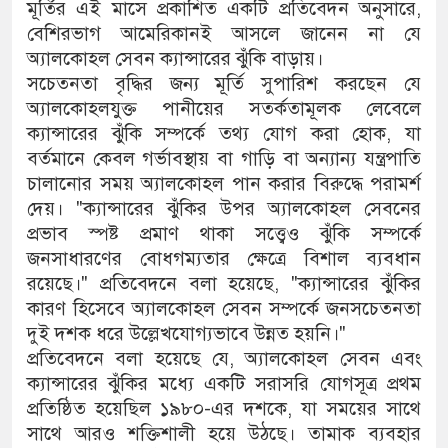
মূর্তির এই মাসে প্রকাশিত একটি প্রতিবেদন অনুসারে,
বেশিরভাগ আমেরিকানই আসলে জানেন না যে
অ্যালকোহল সেবন ক্যান্সারের ঝুঁকি বাড়ায়।
সচেতনতা বৃদ্ধির জন্য মূর্তি সুপারিশ করছেন যে
অ্যালকোহলযুক্ত পানীয়ের সতর্কতামূলক লেবেলে
ক্যান্সারের ঝুঁকি সম্পর্কে তথ্য যোগ করা হোক, যা
বর্তমানে কেবল গর্ভাবস্থায় বা গাড়ি বা অন্যান্য যন্ত্রপাতি
চালানোর সময় অ্যালকোহল পান করার বিরুদ্ধে পরামর্শ
দেয়। "ক্যান্সারের ঝুঁকির উপর অ্যালকোহল সেবনের
প্রভাব স্পষ্ট প্রমাণ থাকা সত্ত্বেও ঝুঁকি সম্পর্কে
জনসাধারণের বোধগম্যতার ক্ষেত্রে বিশাল ব্যবধান
রয়েছে।" প্রতিবেদনে বলা হয়েছে, "ক্যান্সারের ঝুঁকির
কারণ হিসেবে অ্যালকোহল সেবন সম্পর্কে জনসচেতনতা
দুই দশক ধরে উল্লেখযোগ্যভাবে উন্নত হয়নি।"
প্রতিবেদনে বলা হয়েছে যে, অ্যালকোহল সেবন এবং
ক্যান্সারের ঝুঁকির মধ্যে একটি সরাসরি যোগসূত্র প্রথম
প্রতিষ্ঠিত হয়েছিল ১৯৮০-এর দশকে, যা সময়ের সাথে
সাথে আরও শক্তিশালী হয়ে উঠছে। তামাক ব্যবহার