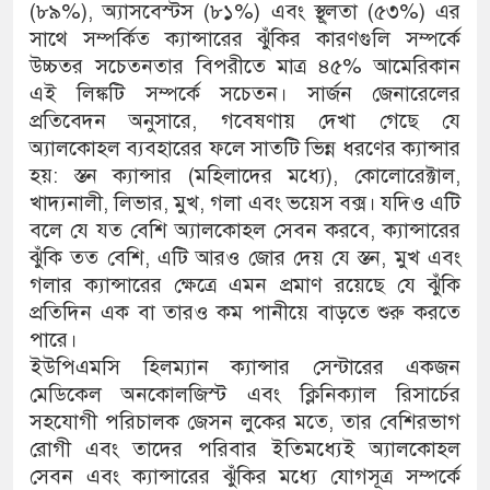
(৮৯%), অ্যাসবেস্টস (৮১%) এবং স্থূলতা (৫৩%) এর
সাথে সম্পর্কিত ক্যান্সারের ঝুঁকির কারণগুলি সম্পর্কে
উচ্চতর সচেতনতার বিপরীতে মাত্র ৪৫% আমেরিকান
এই লিঙ্কটি সম্পর্কে সচেতন। সার্জন জেনারেলের
প্রতিবেদন অনুসারে, গবেষণায় দেখা গেছে যে
অ্যালকোহল ব্যবহারের ফলে সাতটি ভিন্ন ধরণের ক্যান্সার
হয়: স্তন ক্যান্সার (মহিলাদের মধ্যে), কোলোরেক্টাল,
খাদ্যনালী, লিভার, মুখ, গলা এবং ভয়েস বক্স। যদিও এটি
বলে যে যত বেশি অ্যালকোহল সেবন করবে, ক্যান্সারের
ঝুঁকি তত বেশি, এটি আরও জোর দেয় যে স্তন, মুখ এবং
গলার ক্যান্সারের ক্ষেত্রে এমন প্রমাণ রয়েছে যে ঝুঁকি
প্রতিদিন এক বা তারও কম পানীয়ে বাড়তে শুরু করতে
পারে।
ইউপিএমসি হিলম্যান ক্যান্সার সেন্টারের একজন
মেডিকেল অনকোলজিস্ট এবং ক্লিনিক্যাল রিসার্চের
সহযোগী পরিচালক জেসন লুকের মতে, তার বেশিরভাগ
রোগী এবং তাদের পরিবার ইতিমধ্যেই অ্যালকোহল
সেবন এবং ক্যান্সারের ঝুঁকির মধ্যে যোগসূত্র সম্পর্কে