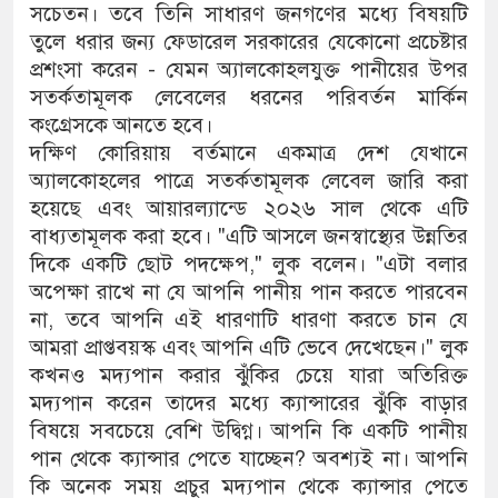
সচেতন। তবে তিনি সাধারণ জনগণের মধ্যে বিষয়টি
তুলে ধরার জন্য ফেডারেল সরকারের যেকোনো প্রচেষ্টার
প্রশংসা করেন - যেমন অ্যালকোহলযুক্ত পানীয়ের উপর
সতর্কতামূলক লেবেলের ধরনের পরিবর্তন মার্কিন
কংগ্রেসকে আনতে হবে।
দক্ষিণ কোরিয়ায় বর্তমানে একমাত্র দেশ যেখানে
অ্যালকোহলের পাত্রে সতর্কতামূলক লেবেল জারি করা
হয়েছে এবং আয়ারল্যান্ডে ২০২৬ সাল থেকে এটি
বাধ্যতামূলক করা হবে। "এটি আসলে জনস্বাস্থ্যের উন্নতির
দিকে একটি ছোট পদক্ষেপ," লুক বলেন। "এটা বলার
অপেক্ষা রাখে না যে আপনি পানীয় পান করতে পারবেন
না, তবে আপনি এই ধারণাটি ধারণা করতে চান যে
আমরা প্রাপ্তবয়স্ক এবং আপনি এটি ভেবে দেখেছেন।" লুক
কখনও মদ্যপান করার ঝুঁকির চেয়ে যারা অতিরিক্ত
মদ্যপান করেন তাদের মধ্যে ক্যান্সারের ঝুঁকি বাড়ার
বিষয়ে সবচেয়ে বেশি উদ্বিগ্ন। আপনি কি একটি পানীয়
পান থেকে ক্যান্সার পেতে যাচ্ছেন? অবশ্যই না। আপনি
কি অনেক সময় প্রচুর মদ্যপান থেকে ক্যান্সার পেতে