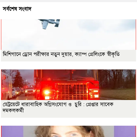
সর্বশেষ সংবাদ
মিশিগানে ড্রোন পরীক্ষার নতুন দুয়ার, ক্যাম্প গ্রেলিংকে স্বীকৃতি
ডেট্রয়েটে ধারাবাহিক অগ্নিসংযোগ ও চুরি : গ্রেপ্তার সাবেক
দমকলকর্মী