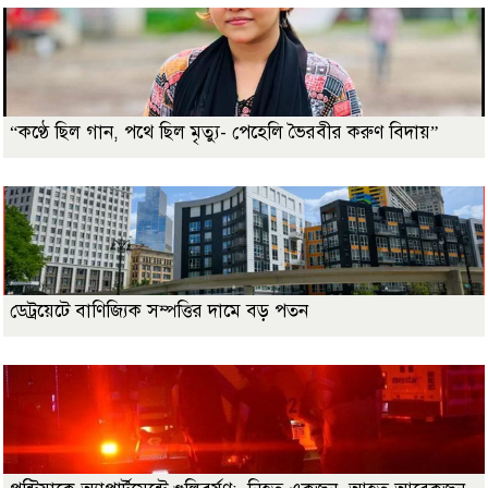
“কণ্ঠে ছিল গান, পথে ছিল মৃত্যু- পেহেলি ভৈরবীর করুণ বিদায়”
ডেট্রয়েটে বাণিজ্যিক সম্পত্তির দামে বড় পতন