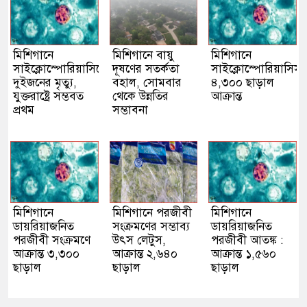
মিশিগানে
মিশিগানে বায়ু
মিশিগানে
সাইক্লোস্পোরিয়াসিসে
দূষণের সতর্কতা
সাইক্লোস্পোরিয়াসিস 
দুইজনের মৃত্যু,
বহাল, সোমবার
৪,৩০০ ছাড়াল
যুক্তরাষ্ট্রে সম্ভবত
থেকে উন্নতির
আক্রান্ত
প্রথম
সম্ভাবনা
মিশিগানে
মিশিগানে পরজীবী
মিশিগানে
ডায়রিয়াজনিত
সংক্রমণের সম্ভাব্য
ডায়রিয়াজনিত
পরজীবী সংক্রমণে
উৎস লেটুস,
পরজীবী আতঙ্ক :
আক্রান্ত ৩,৩০০
আক্রান্ত ২,৬৪০
আক্রান্ত ১,৫৬০
ছাড়াল
ছাড়াল
ছাড়াল