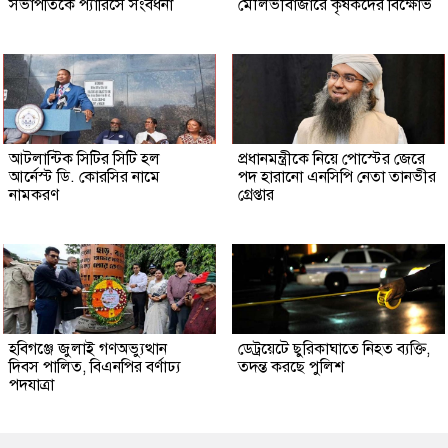
সভাপতিকে প্যারিসে সংবর্ধনা
মৌলভীবাজারে কৃষকদের বিক্ষোভ
আটলান্টিক সিটির সিটি হল
প্রধানমন্ত্রীকে নিয়ে পোস্টের জেরে
আর্নেস্ট ডি. কোরসির নামে
পদ হারানো এনসিপি নেতা তানভীর
নামকরণ
গ্রেপ্তার
হবিগঞ্জে জুলাই গণঅভ্যুত্থান
ডেট্রয়েটে ছুরিকাঘাতে নিহত ব্যক্তি,
দিবস পালিত, বিএনপির বর্ণাঢ্য
তদন্ত করছে পুলিশ
পদযাত্রা