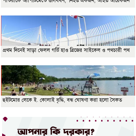
পন্টিয়াকে অ্যাপার্টমেন্টে গুলিবর্ষণ; নিহত একজন, আহত আরেকজন
প্রথম দিনেই সাড়া ফেলল গর্ডি হাও ব্রিজের সাইকেল ও পথচারী পথ
হুইটমোর লেকে ই. কোলাই বৃদ্ধি, বন্ধ ঘোষণা করা হলো সৈকত