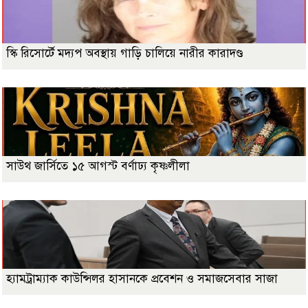
স্কি রিসোর্টে মদ্যপ অবস্থায় গাড়ি চালিয়ে নারীর কারাদণ্ড
সাউথ জার্সিতে ১৫ আগস্ট বর্ণাঢ্য কৃষ্ণলীলা
হ্যামট্রাম্যাক কাউন্সিলর হাসানকে প্রবেশন ও সমাজসেবার সাজা