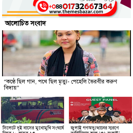
আলোচিত সংবাদ
“কণ্ঠে ছিল গান, পথে ছিল মৃত্যু- পেহেলি ভৈরবীর করুণ
বিদায়”
সিলেটে দুই বাসের মুখোমুখি সংঘর্ষে
জুলাই গণঅভ্যুত্থানের স্মরণে