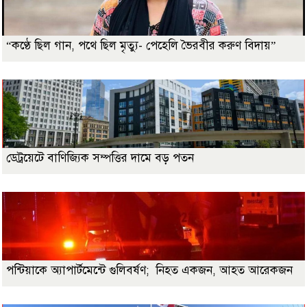
“কণ্ঠে ছিল গান, পথে ছিল মৃত্যু- পেহেলি ভৈরবীর করুণ বিদায়”
ডেট্রয়েটে বাণিজ্যিক সম্পত্তির দামে বড় পতন
পন্টিয়াকে অ্যাপার্টমেন্টে গুলিবর্ষণ; নিহত একজন, আহত আরেকজন