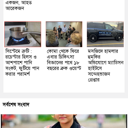
একজন, আহত
আরেকজন
সিস্টেমে ত্রুটি :
কোমা থেকে ফিরে
মসজিদে হামলার
রচেস্টার হিলস ও
এবার চিকিৎসা
হুমকির
আশপাশে পানি
বিজ্ঞানের পথে ১৮
অভিযোগে ম্যাডিসন
সংকট, ফুটিয়ে পান
বছরের ব্রুক ওয়েস্ট
হাইটসে
করার পরামর্শ
সন্দেহভাজন
গ্রেপ্তার
সর্বশেষ সংবাদ