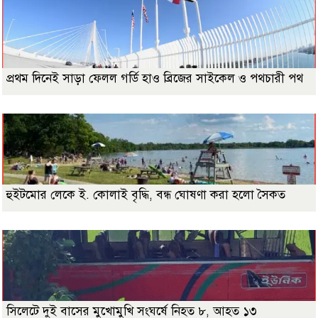
প্রথম দিনেই সাড়া ফেলল গর্ডি হাও ব্রিজের সাইকেল ও পথচারী পথ
হুইটমোর লেকে ই. কোলাই বৃদ্ধি, বন্ধ ঘোষণা করা হলো সৈকত
সিলেটে দুই বাসের মুখোমুখি সংঘর্ষে নিহত ৮, আহত ১৩