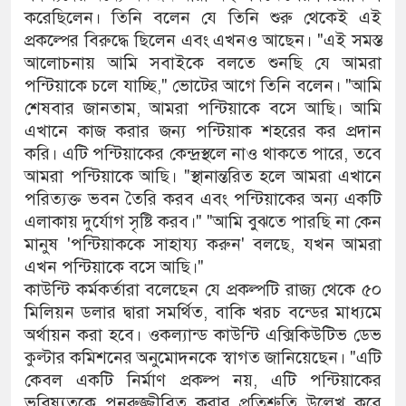
করেছিলেন। তিনি বলেন যে তিনি শুরু থেকেই এই
প্রকল্পের বিরুদ্ধে ছিলেন এবং এখনও আছেন। "এই সমস্ত
আলোচনায় আমি সবাইকে বলতে শুনছি যে আমরা
পন্টিয়াকে চলে যাচ্ছি," ভোটের আগে তিনি বলেন। "আমি
শেষবার জানতাম, আমরা পন্টিয়াকে বসে আছি। আমি
এখানে কাজ করার জন্য পন্টিয়াক শহরের কর প্রদান
করি। এটি পন্টিয়াকের কেন্দ্রস্থলে নাও থাকতে পারে, তবে
আমরা পন্টিয়াকে আছি। "স্থানান্তরিত হলে আমরা এখানে
পরিত্যক্ত ভবন তৈরি করব এবং পন্টিয়াকের অন্য একটি
এলাকায় দুর্যোগ সৃষ্টি করব।" "আমি বুঝতে পারছি না কেন
মানুষ 'পন্টিয়াককে সাহায্য করুন' বলছে, যখন আমরা
এখন পন্টিয়াকে বসে আছি।"
কাউন্টি কর্মকর্তারা বলেছেন যে প্রকল্পটি রাজ্য থেকে ৫০
মিলিয়ন ডলার দ্বারা সমর্থিত, বাকি খরচ বন্ডের মাধ্যমে
অর্থায়ন করা হবে। ওকল্যান্ড কাউন্টি এক্সিকিউটিভ ডেভ
কুল্টার কমিশনের অনুমোদনকে স্বাগত জানিয়েছেন। "এটি
কেবল একটি নির্মাণ প্রকল্প নয়, এটি পন্টিয়াকের
ভবিষ্যতকে পুনরুজ্জীবিত করার প্রতিশ্রুতি উল্লেখ করে