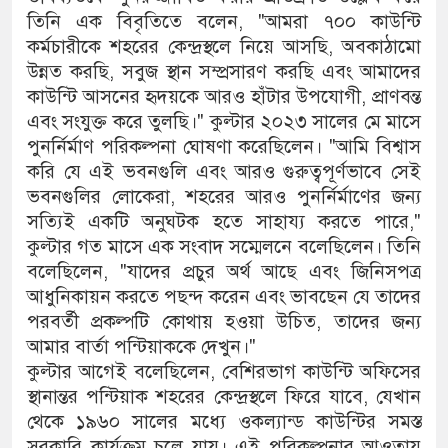
তিনি এক বিবৃতিতে বলেন, "আমরা ৭০০ কাউন্টি
কর্মচারীকে শহরের কেন্দ্রস্থলে নিয়ে আসছি, অবকাঠামো
উন্নত করছি, সবুজ স্থান সম্প্রসারণ করছি এবং আমাদের
কাউন্টি আসনের হৃদয়কে আরও হাঁটার উপযোগী, প্রাণবন্ত
এবং সংযুক্ত করে তুলছি।" কুল্টার ২০২৩ সালের মে মাসে
পুনর্নির্মাণ পরিকল্পনা ঘোষণা করেছিলেন। "আমি বিশ্বাস
করি যে এই ভবনগুলি এবং আরও গুরুত্বপূর্ণভাবে সেই
ভবনগুলির লোকেরা, শহরের আরও পুনর্নির্মাণের জন্য
সত্যিই একটি অনুঘটক হতে সাহায্য করতে পারে,"
কুল্টার গত মাসে এক সংবাদ সম্মেলনে বলেছিলেন। তিনি
বলেছিলেন, "যাদের প্রচুর অর্থ আছে এবং জিনিসপত্র
আধুনিকায়ন করতে পছন্দ করেন এবং ভাবছেন যে তাদের
পরবর্তী প্রকল্পটি কোথায় হওয়া উচিত, তাদের জন্য
আমার বার্তা পন্টিয়াককে দেখুন।"
কুল্টার আগেই বলেছিলেন, বেশিরভাগ কাউন্টি অফিসের
স্থানান্তর পন্টিয়াক শহরের কেন্দ্রস্থলে ফিরে যাবে, যেখান
থেকে ১৯৬০ সালের মধ্যে ওকল্যান্ড কাউন্টির সমস্ত
সরকারি কার্যক্রম চলে যায়। এই পরিকল্পনার আওতায়