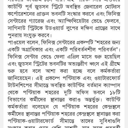
কাউন্টি পূর্ব জুডসন স্ট্রিটে অবস্থিত জেনারেল মোটরস
কর্পোরেশনের প্রাক্তন ভবনটি সংস্কার করবে এবং ফিনিক্স
সেন্টারের গ্যারেজ এবং অ্যাম্ফিথিয়েটার ভেঙে ফেলবে,
সাগিনাউ স্ট্রিটকে উডওয়ার্ড লুপের দক্ষিণ প্রান্তের সাথে
পুনরায় সংযুক্ত করবে।
পাওয়েল বলেন, ফিনিক্স সেন্টারের প্রকল্পটি "শহরের জন্য
একটি অগ্রাধিকার এবং একটি পরিবর্তনশীল পরিবর্তন"।
ফিনিক্স সেন্টার ভেঙে ফেলা এপ্রিল মাসে শুরু হয়েছিল
এবং জুডসন স্ট্রিটের ভবনটির অভ্যন্তরীণ ধ্বংস এই গ্রীষ্মে
শুরু হবে বলে আশা করা হচ্ছে বলে কর্মকর্তারা
জানিয়েছেন। এই প্রকল্পে পন্টিয়াক এবং ওয়াটারফোর্ড
টাউনশিপের সীমান্তে অবস্থিত কাউন্টির বর্তমান ক্যাম্পাস
থেকে পন্টিয়াক শহরের দুটি অফিস ভবনে ১৮টি
বিভাগের কর্মীদের স্থানান্তর করাও অন্তর্ভুক্ত। কাউন্টি
কর্মকর্তারা বলেছেন যে পন্টিয়াক শহরের কেন্দ্রস্থলে
কর্মীদের স্থানান্তর পন্টিয়াক শহরের কেন্দ্রস্থলে স্থানান্তর করা
পন্টিয়াক-ওয়াটারফোর্ড সীমান্তে তাদের সুবিধাগুলি