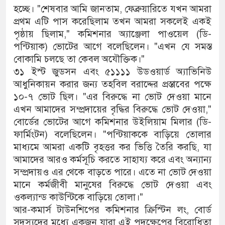
হচ্ছে। "শেষবার আমি জানতাম, ফেব্রুয়ারিতে যখন আমরা
প্রথম এটি পাস করেছিলাম তখন আমরা সকলেই একই
পৃষ্ঠায় ছিলাম," কমিশনার অ্যাঞ্জেলা পাওয়েল (ডি-
পন্টিয়াক) ভোটের আগে বলেছিলেন। "এখন যে সমস্ত
বোকামি চলছে তা কেবল অযৌক্তিক।"
৩১ ইস্ট জুডসন এবং ৫১১১১ উডওয়ার্ড অ্যাভিনিউ
আধুনিকায়ন করার জন্য তহবিল বরাদ্দের প্রস্তাবের পক্ষে
১০-৭ ভোট ছিল। "এর বিরুদ্ধে না ভোট দেওয়া মানে
এখন আমাদের সম্প্রদায়ের বৃদ্ধির বিরুদ্ধে ভোট দেওয়া,"
বোর্ডের ভোটের আগে কমিশনার উইলিয়াম মিলার (ডি-
ফার্মিংটন) বলেছিলেন। "পন্টিয়াককে বাড়িয়ে তোলার
মাধ্যমে আমরা একটি বৃহত্তর কর ভিত্তি তৈরি করছি, যা
আমাদের আরও কর্মসূচি করতে সাহায্য করে এবং অন্যান্য
সম্প্রদায়ও এর থেকে বাড়তে পারে। এতে না ভোট দেওয়া
মানে কর্মজীবী মানুষের বিরুদ্ধে ভোট দেওয়া এবং
ওকল্যান্ড কাউন্টিকে বাড়িয়ে তোলা।"
আর-কমার্স টাউনশিপের কমিশনার ক্রিস্টিন লং, বোর্ড
সদস্যদের মধ্যে একজন যারা এই পদক্ষেপের বিরোধিতা