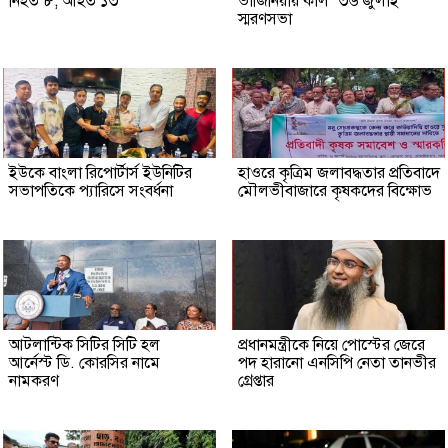
নিহত ৮, আহত ১৩
ভার্জিনিয়ায় কাল ‘৩৬ জুলাই’
স্মরণসভা
ইউকে বাংলা রিপোর্টার্স ইউনিটির
হাওরে কৃত্রিম জলাবদ্ধতার প্রতিবাদে
সভাপতিকে প্যারিসে সংবর্ধনা
মৌলভীবাজারে কৃষকদের বিক্ষোভ
আটলান্টিক সিটির সিটি হল
প্রধানমন্ত্রীকে নিয়ে পোস্টের জেরে
আর্নেস্ট ডি. কোরসির নামে
পদ হারানো এনসিপি নেতা তানভীর
নামকরণ
গ্রেপ্তার