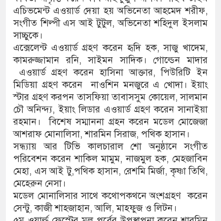
এচিভমেন্ট এওয়ার্ড দেয়া হয় অভিনেতা আহমেদ শরীফ,
সংগীত শিল্পী এস আই টুটুল, অভিনেতা শহিদুল ইসলাম
সাচ্চুকে।
এক্সেলেন্ট এওয়ার্ড গ্রহণ করেন হৃদি হক, সাজু খাদেম,
কামরুজ্জামান রনি, সাইমন সাদিক। গোল্ডেন মাদার
এওয়ার্ড গ্রহণ করেন হাসিনা আক্তার, পিউরিটি ইন
মিডিয়া গ্রহণ করেন নাওশিন মনজুরে এ খোদা। ইয়াং
স্টার গ্রহণ করপন তাসফিয়া তাবাসসুম কোয়েল, সালমান
চৌ অনিন্দ্য, ইয়াং লিডার এওয়ার্ড গ্রহণ করেন সানাইয়া
রহমান। বিশেষ সম্মাননা গ্রহন করেন মডেল মোজেজা
আশরাফ মোনালিসা, শারমিন সিরাজ, পথিক হাসান।
সন্ধ্যায় আর টিভি কালচারাল শো অনুষ্ঠানে সংগীত
পরিবেশন করেন শাকিল মামুম, নাজমুল হক, মেহজাবিন
মেহা, এস আই টু,পথিক হাসান, রেশমি মির্জা, কৃষ্ণা তিথি,
মেহেরুন নেসা।
মডেল মোনালিসার সাথে কথোপকথনে অংশগ্রহণ করেন
সেন্টু, কাজী শাহজাহান, আলি, মাহফুজ ও লিটন।
৫ম ওয়ার্ল্ড ফেস্টের মুল পর্বের উপস্থাপনা করেন শারমিন