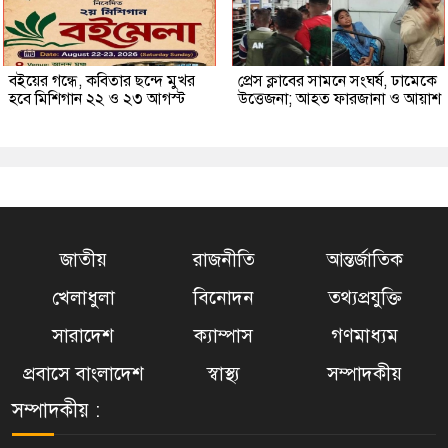
বইয়ের গন্ধে, কবিতার ছন্দে মুখর
প্রেস ক্লাবের সামনে সংঘর্ষ, ঢামেকে
হবে মিশিগান ২২ ও ২৩ আগস্ট
উত্তেজনা; আহত ফারজানা ও আয়াশ
জাতীয়
রাজনীতি
আন্তর্জাতিক
খেলাধুলা
বিনোদন
তথ্যপ্রযুক্তি
সারাদেশ
ক্যাম্পাস
গণমাধ্যম
প্রবাসে বাংলাদেশ
স্বাস্থ্য
সম্পাদকীয়
সম্পাদকীয় :