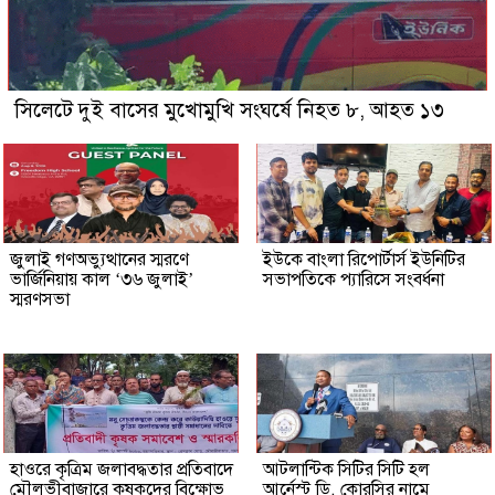
সিলেটে দুই বাসের মুখোমুখি সংঘর্ষে নিহত ৮, আহত ১৩
জুলাই গণঅভ্যুত্থানের স্মরণে
ইউকে বাংলা রিপোর্টার্স ইউনিটির
ভার্জিনিয়ায় কাল ‘৩৬ জুলাই’
সভাপতিকে প্যারিসে সংবর্ধনা
স্মরণসভা
হাওরে কৃত্রিম জলাবদ্ধতার প্রতিবাদে
আটলান্টিক সিটির সিটি হল
মৌলভীবাজারে কৃষকদের বিক্ষোভ
আর্নেস্ট ডি. কোরসির নামে