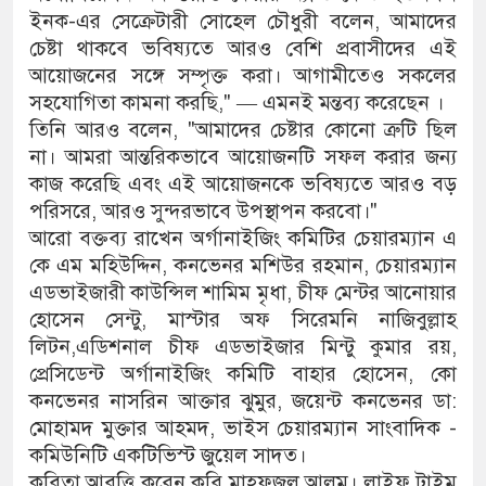
ইনক-এর সেক্রেটারী সোহেল চৌধুরী বলেন, আমাদের
চেষ্টা থাকবে ভবিষ্যতে আরও বেশি প্রবাসীদের এই
আয়োজনের সঙ্গে সম্পৃক্ত করা। আগামীতেও সকলের
সহযোগিতা কামনা করছি," — এমনই মন্তব্য করেছেন ।
তিনি আরও বলেন, "আমাদের চেষ্টার কোনো ত্রুটি ছিল
না। আমরা আন্তরিকভাবে আয়োজনটি সফল করার জন্য
কাজ করেছি এবং এই আয়োজনকে ভবিষ্যতে আরও বড়
পরিসরে, আরও সুন্দরভাবে উপস্থাপন করবো।"
আরো বক্তব্য রাখেন অর্গানাইজিং কমিটির চেয়ারম্যান এ
কে এম মহিউদ্দিন, কনভেনর মশিউর রহমান, চেয়ারম্যান
এডভাইজারী কাউন্সিল শামিম মৃধা, চীফ মেন্টর আনোয়ার
হোসেন সেন্টু, মাস্টার অফ সিরেমনি নাজিবুল্লাহ
লিটন,এডিশনাল চীফ এডভাইজার মিন্টু কুমার রয়,
প্রেসিডেন্ট অর্গানাইজিং কমিটি বাহার হোসেন, কো
কনভেনর নাসরিন আক্তার ঝুমুর, জয়েন্ট কনভেনর ডা:
মোহামদ মুক্তার আহমদ, ভাইস চেয়ারম্যান সাংবাদিক -
কমিউনিটি একটিভিস্ট জুয়েল সাদত।
কবিতা আবৃত্তি করেন কবি মাহফুজুল আলম। লাইফ টাইম