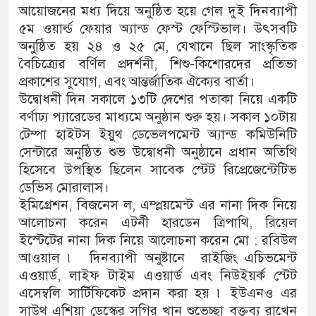
আয়োজনের মধ্য দিয়ে অনুষ্ঠিত হয়ে গেল দুই দিনব্যাপী
৫ম ওয়ার্ল্ড ফেয়ার অ্যান্ড ফেস্ট ফেস্টিভাল। উৎসবটি
অনুষ্ঠিত হয় ২৪ ও ২৫ মে, যেখানে ছিল সাংস্কৃতিক
বৈচিত্র্যের বর্ণিল প্রদর্শনী, শিশু-কিশোরদের প্রতিভা
প্রকাশের সুযোগ, এবং আন্তর্জাতিক ঐক্যের বার্তা।
উদ্বোধনী দিন সকালে ১৩টি দেশের পতাকা নিয়ে একটি
বর্ণাঢ্য প্যারেডের মাধ্যমে অনুষ্ঠান শুরু হয়। সকাল ১০টায়
টেম্পা হাইটস ইয়ুথ ডেভেলপমেন্ট অ্যান্ড কমিউনিটি
সেন্টারে অনুষ্ঠিত শুভ উদ্বোধনী অনুষ্ঠানে প্রধান অতিথি
হিসেবে উপস্থিত ছিলেন সাবেক স্টেট রিপ্রেজেন্টেটিভ
ডেভিস মোরালাস।
ইমিগ্রেশন, বিজনেস ল, এম্প্লয়মেন্ট এর নানা দিক নিয়ে
আলোচনা করেন এটর্নী হারডেন ত্রিপাথি, রিয়েল
ইস্টেটের নানা দিক নিয়ে আলোচনা করেন মো : রবিউল
আওয়াল ৷ দিনব্যাপী অনুষ্টানে রাইজিং এচিভমেন্ট
এওয়ার্ড, লাইফ টাইম এওয়ার্ড এবং নিউইয়র্ক স্টেট
এসেম্বলি সার্টিফিকেট প্রদান করা হয় ৷ ইউএনও এর
সাউথ এশিয়া ডেস্কের সগির খান শুভেচ্ছা বক্তব্য রাখেন