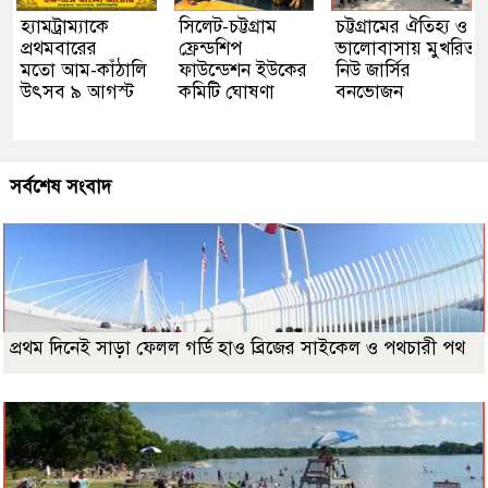
হ্যামট্রাম্যাকে
সিলেট-চট্টগ্রাম
চট্টগ্রামের ঐতিহ্য ও
প্রথমবারের
ফ্রেন্ডশিপ
ভালোবাসায় মুখরিত
মতো আম-কাঁঠালি
ফাউন্ডেশন ইউকের
নিউ জার্সির
উৎসব ৯ আগস্ট
কমিটি ঘোষণা
বনভোজন
সর্বশেষ সংবাদ
প্রথম দিনেই সাড়া ফেলল গর্ডি হাও ব্রিজের সাইকেল ও পথচারী পথ