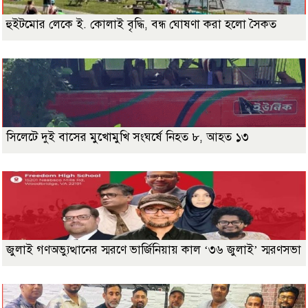
হুইটমোর লেকে ই. কোলাই বৃদ্ধি, বন্ধ ঘোষণা করা হলো সৈকত
সিলেটে দুই বাসের মুখোমুখি সংঘর্ষে নিহত ৮, আহত ১৩
জুলাই গণঅভ্যুত্থানের স্মরণে ভার্জিনিয়ায় কাল ‘৩৬ জুলাই’ স্মরণসভা