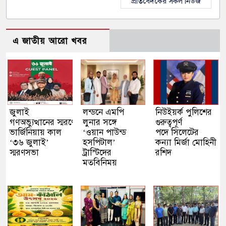
প্রতিবেদকের সকল নিউজ
এ জাতীয় আরো খবর
জুলাই
লন্ডনে এমপি
নিউইয়র্ক পুলিশের
গণঅভ্যুত্থানের স্মরণে
লুনার সঙ্গে
গুরুত্বপূর্ণ
ভার্জিনিয়ায় কাল
‘ওয়ান পাউন্ড
পদে সিলেটের
‘৩৬ জুলাই’
হসপিটাল’
কন্যা মির্জা মোহিনী
স্মরণসভা
ট্রাস্টিদের
রশিদ
মতবিনিময়