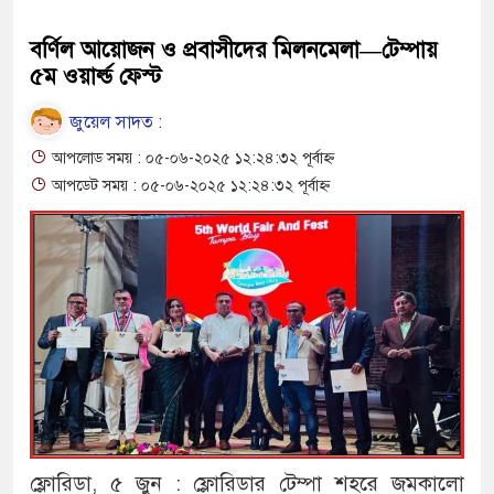
বর্ণিল আয়োজন ও প্রবাসীদের মিলনমেলা—টেম্পায়
৫ম ওয়ার্ল্ড ফেস্ট
জুয়েল সাদত :
আপলোড সময় : ০৫-০৬-২০২৫ ১২:২৪:৩২ পূর্বাহ্ন
আপডেট সময় : ০৫-০৬-২০২৫ ১২:২৪:৩২ পূর্বাহ্ন
ফ্লোরিডা, ৫ জুন : ফ্লোরিডার টেম্পা শহরে জমকালো