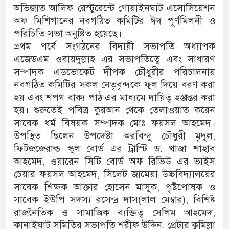
অভিজাত আলিফ রেস্টুরেন্টে গোয়াইনঘাট এসোসিয়েশন
অফ মিশিগানের নবগঠিত কমিটির ঈদ পূর্ণমিলনী ও
পরিচিতি সভা অনুষ্টিত হয়েছে।
প্রথম পর্বে সংগঠনের বিদায়ী সভাপতি অধ্যাপক
এজেডএম ওবায়দুল্লাহ এর সভাপতিত্বে এবং সাধারণ
সম্পাদক এডভোকেট দীপক চৌধুরীর পরিচালনায়
নবগঠিত কমিটির সকল নেতৃবৃন্দকে ফুল দিয়ে বরণ করা
হয় এবং শপথ বাক্য পাঠ এর মাধ্যমে দায়িত্ব হস্তান্তর করা
হয়। শুরুতেই পবিত্র কুরআন থেকে তেলাওয়াত করেন
সাবেক ধর্ম বিষয়ক সম্পাদক মোঃ ফয়সল আহমেদ।
উপস্থিত ছিলেন উপদেষ্টা অরবিন্দু চৌধুরী মৃদুল,
ফিটজজেরাল্ড স্কুল বোর্ড এর ট্রাস্টি ড. খাজা শাহাব
আহমেদ, ওয়ারেন সিটি বোর্ড অফ রিভিউ এর ভাইস
চেয়ার ফয়সল আহমেদ, সিলেট জামেয়া উচ্চবিদ্যালয়ের
সাবেক শিক্ষক আক্তার হোসেন মাসুক, পৃষ্টপোষক ও
সাবেক ইউপি সদস্য রসেন্দ্র দাস(লাল মেম্বার), বিশিষ্ট
রাজনৈতিক ও সামাজিক ব্যক্তিত্ব সেলিম আহমেদ,
কানাইঘাট সমিতির সভাপতি শরীফ উদ্দিন, গ্রেটার কুমিল্লা