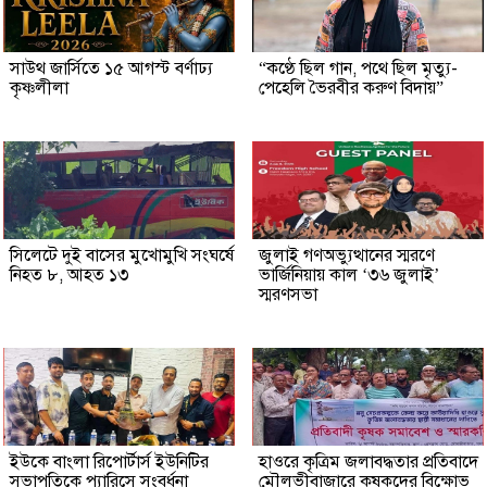
সাউথ জার্সিতে ১৫ আগস্ট বর্ণাঢ্য
“কণ্ঠে ছিল গান, পথে ছিল মৃত্যু-
কৃষ্ণলীলা
পেহেলি ভৈরবীর করুণ বিদায়”
সিলেটে দুই বাসের মুখোমুখি সংঘর্ষে
জুলাই গণঅভ্যুত্থানের স্মরণে
নিহত ৮, আহত ১৩
ভার্জিনিয়ায় কাল ‘৩৬ জুলাই’
স্মরণসভা
ইউকে বাংলা রিপোর্টার্স ইউনিটির
হাওরে কৃত্রিম জলাবদ্ধতার প্রতিবাদে
সভাপতিকে প্যারিসে সংবর্ধনা
মৌলভীবাজারে কৃষকদের বিক্ষোভ