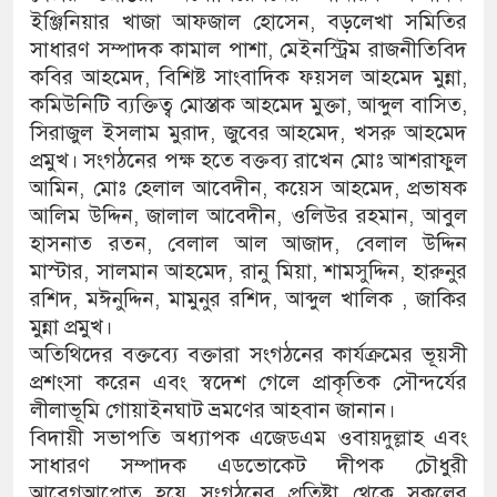
ইঞ্জিনিয়ার খাজা আফজাল হোসেন, বড়লেখা সমিতির
সাধারণ সম্পাদক কামাল পাশা, মেইনস্ট্রিম রাজনীতিবিদ
কবির আহমেদ, বিশিষ্ট সাংবাদিক ফয়সল আহমেদ মুন্না,
কমিউনিটি ব্যক্তিত্ব মোস্তাক আহমেদ মুক্তা, আব্দুল বাসিত,
সিরাজুল ইসলাম মুরাদ, জুবের আহমেদ, খসরু আহমেদ
প্রমুখ। সংগঠনের পক্ষ হতে বক্তব্য রাখেন মোঃ আশরাফুল
আমিন, মোঃ হেলাল আবেদীন, কয়েস আহমেদ, প্রভাষক
আলিম উদ্দিন, জালাল আবেদীন, ওলিউর রহমান, আবুল
হাসনাত রতন, বেলাল আল আজাদ, বেলাল উদ্দিন
মাস্টার, সালমান আহমেদ, রানু মিয়া, শামসুদ্দিন, হারুনুর
রশিদ, মঈনুদ্দিন, মামুনুর রশিদ, আব্দুল খালিক , জাকির
মুন্না প্রমুখ।
অতিথিদের বক্তব্যে বক্তারা সংগঠনের কার্যক্রমের ভূয়সী
প্রশংসা করেন এবং স্বদেশ গেলে প্রাকৃতিক সৌন্দর্যের
লীলাভূমি গোয়াইনঘাট ভ্রমণের আহবান জানান।
বিদায়ী সভাপতি অধ্যাপক এজেডএম ওবায়দুল্লাহ এবং
সাধারণ সম্পাদক এডভোকেট দীপক চৌধুরী
আবেগআপ্লোত হয়ে সংগঠনের প্রতিষ্টা থেকে সকলের