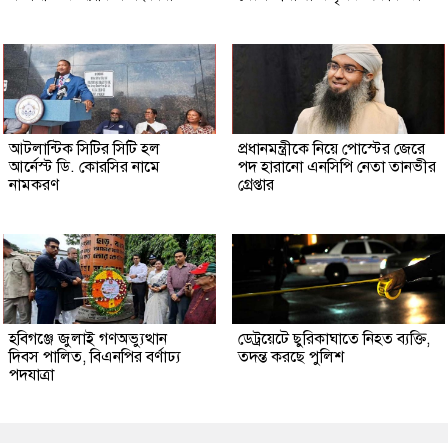
আটলান্টিক সিটির সিটি হল
প্রধানমন্ত্রীকে নিয়ে পোস্টের জেরে
আর্নেস্ট ডি. কোরসির নামে
পদ হারানো এনসিপি নেতা তানভীর
নামকরণ
গ্রেপ্তার
হবিগঞ্জে জুলাই গণঅভ্যুত্থান
ডেট্রয়েটে ছুরিকাঘাতে নিহত ব্যক্তি,
দিবস পালিত, বিএনপির বর্ণাঢ্য
তদন্ত করছে পুলিশ
পদযাত্রা