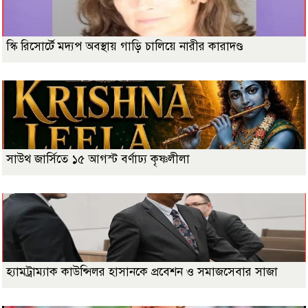
স্কি রিসোর্টে মদ্যপ অবস্থায় গাড়ি চালিয়ে নারীর কারাদণ্ড
সাউথ জার্সিতে ১৫ আগস্ট বর্ণাঢ্য কৃষ্ণলীলা
হ্যামট্রাম্যাক কাউন্সিলর হাসানকে প্রবেশন ও সমাজসেবার সাজা