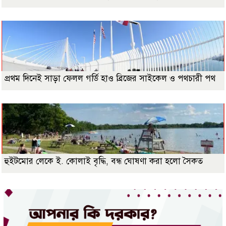
প্রথম দিনেই সাড়া ফেলল গর্ডি হাও ব্রিজের সাইকেল ও পথচারী পথ
হুইটমোর লেকে ই. কোলাই বৃদ্ধি, বন্ধ ঘোষণা করা হলো সৈকত