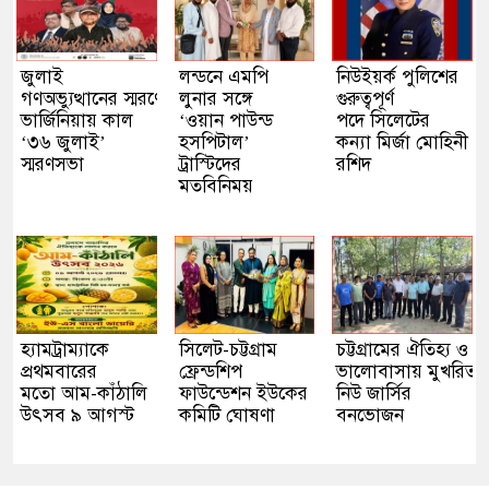
জুলাই
লন্ডনে এমপি
নিউইয়র্ক পুলিশের
গণঅভ্যুত্থানের স্মরণে
লুনার সঙ্গে
গুরুত্বপূর্ণ
ভার্জিনিয়ায় কাল
‘ওয়ান পাউন্ড
পদে সিলেটের
‘৩৬ জুলাই’
হসপিটাল’
কন্যা মির্জা মোহিনী
স্মরণসভা
ট্রাস্টিদের
রশিদ
মতবিনিময়
হ্যামট্রাম্যাকে
সিলেট-চট্টগ্রাম
চট্টগ্রামের ঐতিহ্য ও
প্রথমবারের
ফ্রেন্ডশিপ
ভালোবাসায় মুখরিত
মতো আম-কাঁঠালি
ফাউন্ডেশন ইউকের
নিউ জার্সির
উৎসব ৯ আগস্ট
কমিটি ঘোষণা
বনভোজন