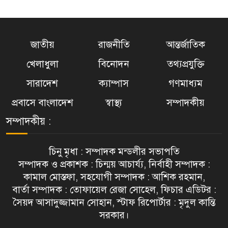
জাতীয়
রাজনীতি
আন্তর্জাতিক
খেলাধুলা
বিনোদন
তথ্যপ্রযুক্তি
সারাদেশ
ক্যাম্পাস
গণমাধ্যম
প্রবাসে বাংলাদেশ
স্বাস্থ্য
সম্পাদকীয়
সম্পাদকীয় :
চিনু মৃধা : সম্পাদক মন্ডলীর সভাপতি
সম্পাদক ও প্রকাশক : চিন্ময় আচার্য্য, নির্বাহী সম্পাদক :
কামাল মোস্তফা, সহযোগী সম্পাদক : আশিক রহমান,
বার্তা সম্পাদক : তোফায়েল রেজা সোহেল, ফিচার এডিটর :
সৈয়দ আসাদুজ্জামান সোহান, স্টাফ রিপোর্টার : মৃদুল কান্তি
সরকার।