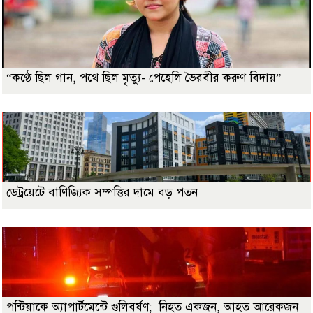
“কণ্ঠে ছিল গান, পথে ছিল মৃত্যু- পেহেলি ভৈরবীর করুণ বিদায়”
ডেট্রয়েটে বাণিজ্যিক সম্পত্তির দামে বড় পতন
পন্টিয়াকে অ্যাপার্টমেন্টে গুলিবর্ষণ; নিহত একজন, আহত আরেকজন