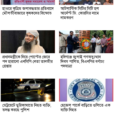
হাওরে কৃত্রিম জলাবদ্ধতার প্রতিবাদে
আটলান্টিক সিটির সিটি হল
মৌলভীবাজারে কৃষকদের বিক্ষোভ
আর্নেস্ট ডি. কোরসির নামে
নামকরণ
প্রধানমন্ত্রীকে নিয়ে পোস্টের জেরে
হবিগঞ্জে জুলাই গণঅভ্যুত্থান
পদ হারানো এনসিপি নেতা তানভীর
দিবস পালিত, বিএনপির বর্ণাঢ্য
গ্রেপ্তার
পদযাত্রা
ডেট্রয়েটে ছুরিকাঘাতে নিহত ব্যক্তি,
হেজেল পার্কে বাড়িতে গুলিতে এক
তদন্ত করছে পুলিশ
ব্যক্তি নিহত