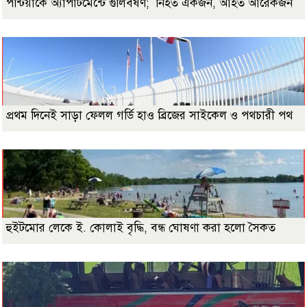
পন্টিয়াকে অ্যাপার্টমেন্টে গুলিবর্ষণ; নিহত একজন, আহত আরেকজন
প্রথম দিনেই সাড়া ফেলল গর্ডি হাও ব্রিজের সাইকেল ও পথচারী পথ
হুইটমোর লেকে ই. কোলাই বৃদ্ধি, বন্ধ ঘোষণা করা হলো সৈকত