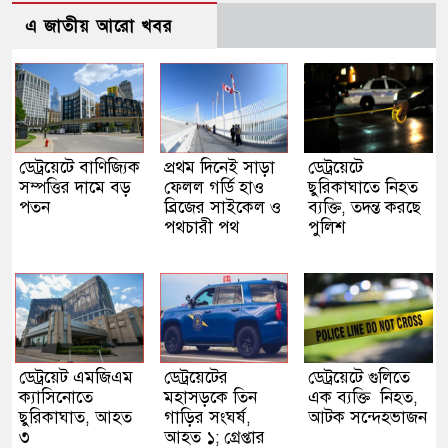
এ জাতীয় আরো খবর
ডেট্রয়েটে বাণিজ্যিক
প্রথম দিনেই সাড়া
ডেট্রয়েটে
সম্পত্তির দামে বড়
ফেলল গর্ডি হাও
ছুরিকাঘাতে নিহত
পতন
ব্রিজের সাইকেল ও
ব্যক্তি, তদন্ত করছে
পথচারী পথ
পুলিশ
ডেট্রয়েট এমজিএম
ডেট্রয়েটের
ডেট্রয়েটে গুলিতে
ক্যাসিনোতে
মহাসড়কে তিন
এক ব্যক্তি নিহত,
ছুরিকাঘাত, আহত
গাড়ির সংঘর্ষ,
আটক সন্দেহভাজন
৩
আহত ১; গ্রেপ্তার