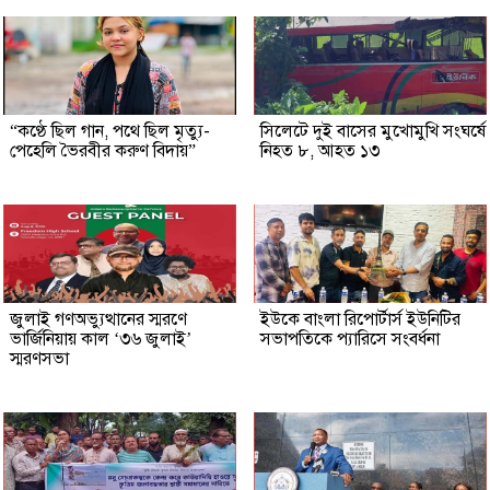
“কণ্ঠে ছিল গান, পথে ছিল মৃত্যু-
সিলেটে দুই বাসের মুখোমুখি সংঘর্ষে
পেহেলি ভৈরবীর করুণ বিদায়”
নিহত ৮, আহত ১৩
জুলাই গণঅভ্যুত্থানের স্মরণে
ইউকে বাংলা রিপোর্টার্স ইউনিটির
ভার্জিনিয়ায় কাল ‘৩৬ জুলাই’
সভাপতিকে প্যারিসে সংবর্ধনা
স্মরণসভা