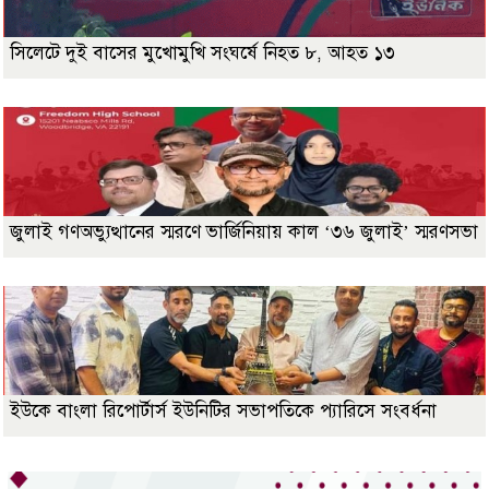
সিলেটে দুই বাসের মুখোমুখি সংঘর্ষে নিহত ৮, আহত ১৩
জুলাই গণঅভ্যুত্থানের স্মরণে ভার্জিনিয়ায় কাল ‘৩৬ জুলাই’ স্মরণসভা
ইউকে বাংলা রিপোর্টার্স ইউনিটির সভাপতিকে প্যারিসে সংবর্ধনা