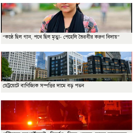
“কণ্ঠে ছিল গান, পথে ছিল মৃত্যু- পেহেলি ভৈরবীর করুণ বিদায়”
ডেট্রয়েটে বাণিজ্যিক সম্পত্তির দামে বড় পতন