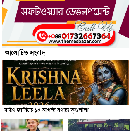
আলোচিত সংবাদ
সাউথ জার্সিতে ১৫ আগস্ট বর্ণাঢ্য কৃষ্ণলীলা