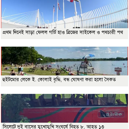
প্রথম দিনেই সাড়া ফেলল গর্ডি হাও ব্রিজের সাইকেল ও পথচারী পথ
হুইটমোর লেকে ই. কোলাই বৃদ্ধি, বন্ধ ঘোষণা করা হলো সৈকত
সিলেটে দুই বাসের মুখোমুখি সংঘর্ষে নিহত ৮, আহত ১৩