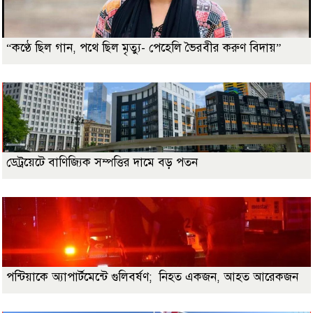
“কণ্ঠে ছিল গান, পথে ছিল মৃত্যু- পেহেলি ভৈরবীর করুণ বিদায়”
ডেট্রয়েটে বাণিজ্যিক সম্পত্তির দামে বড় পতন
পন্টিয়াকে অ্যাপার্টমেন্টে গুলিবর্ষণ; নিহত একজন, আহত আরেকজন