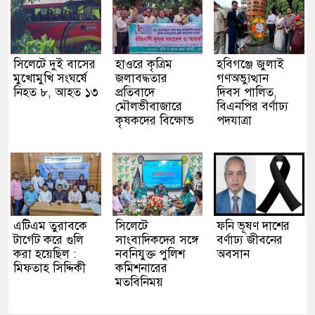
সিলেটে দুই বাসের
হাওরে কৃত্রিম
হবিগঞ্জে জুলাই
মুখোমুখি সংঘর্ষে
জলাবদ্ধতার
গণঅভ্যুত্থান
নিহত ৮, আহত ১৩
প্রতিবাদে
দিবস পালিত,
মৌলভীবাজারে
বিএনপির বর্ণাঢ্য
কৃষকদের বিক্ষোভ
পদযাত্রা
এটিএম তুরাবকে
সিলেটে
ফনি ভূষণ দাশের
টার্গেট করে গুলি
সাংবাদিকদের সঙ্গে
বর্ণাঢ্য জীবনের
করা হয়েছিল :
নবনিযুক্ত পুলিশ
অবসান
মিফতাহ সিদ্দিকী
কমিশনারের
মতবিনিময়