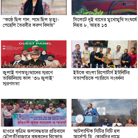
“কণ্ঠে ছিল গান, পথে ছিল মৃত্যু-
সিলেটে দুই বাসের মুখোমুখি সংঘর্ষে
পেহেলি ভৈরবীর করুণ বিদায়”
নিহত ৮, আহত ১৩
জুলাই গণঅভ্যুত্থানের স্মরণে
ইউকে বাংলা রিপোর্টার্স ইউনিটির
ভার্জিনিয়ায় কাল ‘৩৬ জুলাই’
সভাপতিকে প্যারিসে সংবর্ধনা
স্মরণসভা
হাওরে কৃত্রিম জলাবদ্ধতার প্রতিবাদে
আটলান্টিক সিটির সিটি হল
মৌলভীবাজারে কৃষকদের বিক্ষোভ
আর্নেস্ট ডি. কোরসির নামে