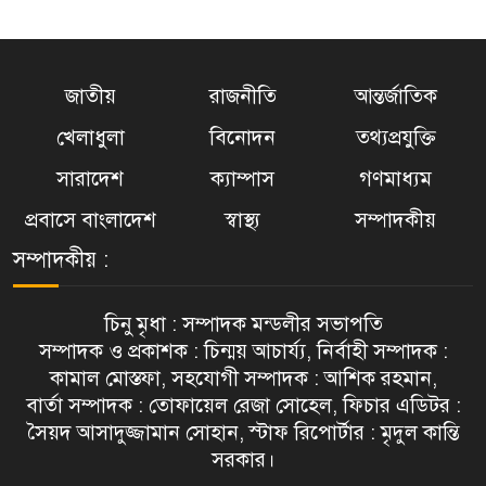
জাতীয়
রাজনীতি
আন্তর্জাতিক
খেলাধুলা
বিনোদন
তথ্যপ্রযুক্তি
সারাদেশ
ক্যাম্পাস
গণমাধ্যম
প্রবাসে বাংলাদেশ
স্বাস্থ্য
সম্পাদকীয়
সম্পাদকীয় :
চিনু মৃধা : সম্পাদক মন্ডলীর সভাপতি
সম্পাদক ও প্রকাশক : চিন্ময় আচার্য্য, নির্বাহী সম্পাদক :
কামাল মোস্তফা, সহযোগী সম্পাদক : আশিক রহমান,
বার্তা সম্পাদক : তোফায়েল রেজা সোহেল, ফিচার এডিটর :
সৈয়দ আসাদুজ্জামান সোহান, স্টাফ রিপোর্টার : মৃদুল কান্তি
সরকার।