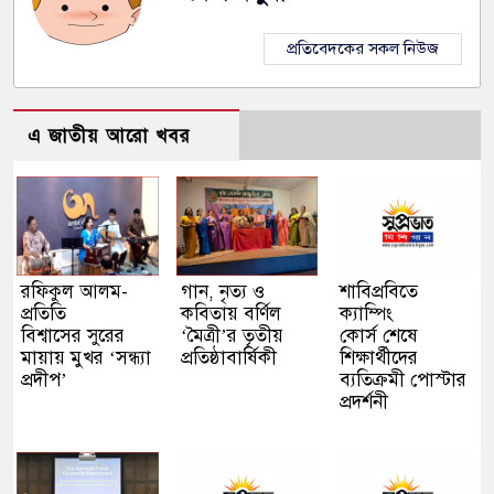
প্রতিবেদকের সকল নিউজ
এ জাতীয় আরো খবর
রফিকুল আলম-
গান, নৃত্য ও
শাবিপ্রবিতে
প্রতিতি
কবিতায় বর্ণিল
ক্যাম্পিং
বিশ্বাসের সুরের
‘মৈত্রী’র তৃতীয়
কোর্স শেষে
মায়ায় মুখর ‘সন্ধ্যা
প্রতিষ্ঠাবার্ষিকী
শিক্ষার্থীদের
প্রদীপ’
ব্যতিক্রমী পোস্টার
প্রদর্শনী