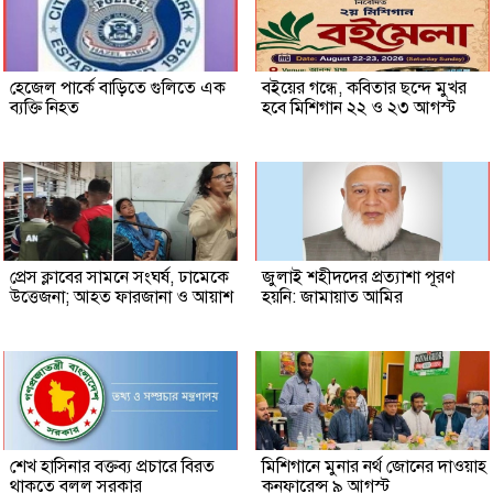
হেজেল পার্কে বাড়িতে গুলিতে এক
বইয়ের গন্ধে, কবিতার ছন্দে মুখর
ব্যক্তি নিহত
হবে মিশিগান ২২ ও ২৩ আগস্ট
প্রেস ক্লাবের সামনে সংঘর্ষ, ঢামেকে
জুলাই শহীদদের প্রত্যাশা পূরণ
উত্তেজনা; আহত ফারজানা ও আয়াশ
হয়নি: জামায়াত আমির
শেখ হাসিনার বক্তব্য প্রচারে বিরত
মিশিগানে মুনার নর্থ জোনের দাওয়াহ
থাকতে বলল সরকার
কনফারেন্স ৯ আগস্ট