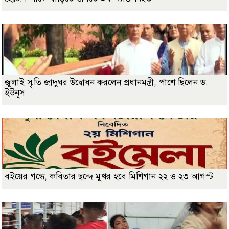
জুলাই স্মৃতি জাদুঘর উদ্বোধন করলেন প্রধানমন্ত্রী, পাশে ছিলেন ড.
ইউনূস
বইয়ের গন্ধে, কবিতার ছন্দে মুখর হবে মিশিগান ২২ ও ২৩ আগস্ট