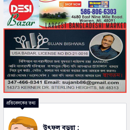
প্রতিবেদকের তথ্য
উৎফল বড়ুয়া :