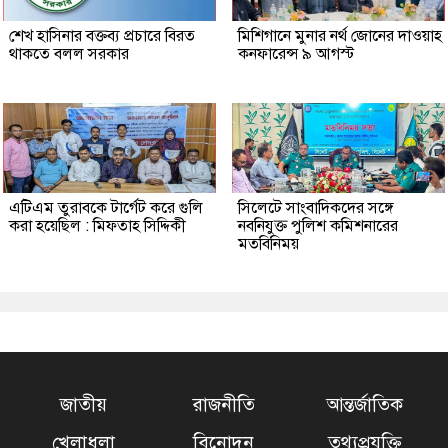
শেখ হাসিনার বক্তব্য প্রচারে বিরত
মিশিগানে মুনার নর্থ জোনের দাওয়াহ
থাকতে বলল সরকার
কনফারেন্স ৯ আগস্ট
এটিএম তুরাবকে টার্গেট করে গুলি
সিলেটে সাংবাদিকদের সঙ্গে
করা হয়েছিল : মিফতাহ সিদ্দিকী
নবনিযুক্ত পুলিশ কমিশনারের
মতবিনিময়
জাতীয়
রাজনীতি
আন্তর্জাতিক
খেলাধুলা
বিনোদন
তথ্যপ্রযুক্তি