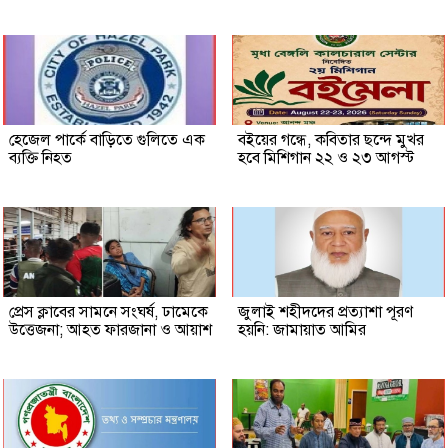
হেজেল পার্কে বাড়িতে গুলিতে এক
বইয়ের গন্ধে, কবিতার ছন্দে মুখর
ব্যক্তি নিহত
হবে মিশিগান ২২ ও ২৩ আগস্ট
প্রেস ক্লাবের সামনে সংঘর্ষ, ঢামেকে
জুলাই শহীদদের প্রত্যাশা পূরণ
উত্তেজনা; আহত ফারজানা ও আয়াশ
হয়নি: জামায়াত আমির