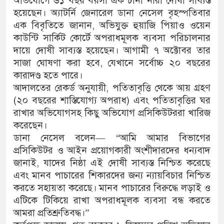
অভিযোগে ৬১ বছর বয়সী এক চীনা নারী দোষী সাব্যস্ত
হয়েছেন। অ্যাটর্নি জেনারেল ডানা নেসেল বৃহস্পতিবার
এক বিবৃতিতে জানান, অভিযুক্ত হুয়াজি পিয়াও ওয়েন
কাউন্টি সার্কিট কোর্টে অপরাধমূলক ব্যবসা পরিচালনার
দায়ে দোষী সাব্যস্ত হয়েছেন। আগামী ৭ অক্টোবর তার
সাজা ঘোষণা করা হবে, যেখানে সর্বোচ্চ ২০ বছরের
কারাদণ্ড হতে পারে।
আদালতের রেকর্ড অনুযায়ী, পতিতাবৃত্তি থেকে আয় গ্রহণ
(২০ বছরের শাস্তিযোগ্য অপরাধ) এবং পতিতাবৃত্তির ঘর
রাখার অভিযোগসহ কিছু অভিযোগ প্রসিকিউটররা খারিজ
করেছেন।
ডানা নেসেল বলেন— “আমি আমার বিভাগের
প্রসিকিউটর ও আইন প্রয়োগকারী অংশীদারদের ধন্যবাদ
জানাই, যাদের নিষ্ঠা এই দোষী সাব্যস্ত নিশ্চিত করেছে
এবং মানব পাচারের শিকারদের জন্য ন্যায়বিচার নিশ্চিত
করতে সহায়তা করেছে। মানব পাচারের বিরুদ্ধে লড়াই ও
এটিকে টিকিয়ে রাখা অপরাধমূলক ব্যবসা বন্ধ করতে
আমরা প্রতিশ্রুতিবদ্ধ।”