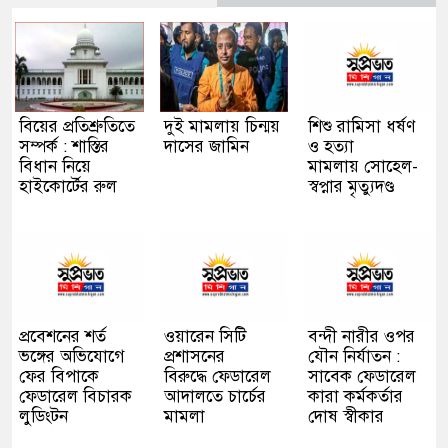
বিয়ের প্রতিশ্রুতিতে
দুই মামলায় চিন্ময়
শিশু রামিসা ধর্ষণ
সম্পর্ক : শাস্তির
দাসের জামিন
ও হত্যা
বিধান নিয়ে
মামলায় সোহেল-
হাইকোর্টের রুল
স্বপ্নার মৃত্যুদণ্ড
প্রবেশনের শর্ত
ওয়ারেন সিটি
বন্দী নারীর ওপর
ভঙ্গের অভিযোগে
প্রশাসনের
যৌন নির্যাতন :
ফের বিপাকে
বিরুদ্ধে ফেডারেল
সাবেক ফেডারেল
ফেডারেল বিচারক
আদালতে চার্চের
কারা কর্মকর্তার
লুডিংটন
মামলা
দোষ স্বীকার