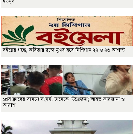
ইউনূস
বইয়ের গন্ধে, কবিতার ছন্দে মুখর হবে মিশিগান ২২ ও ২৩ আগস্ট
প্রেস ক্লাবের সামনে সংঘর্ষ, ঢামেকে উত্তেজনা; আহত ফারজানা ও
আয়াশ