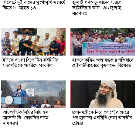
সিলেটে দুই বাসের মুখোমুখি সংঘর্ষে
জুলাই গণঅভ্যুত্থানের স্মরণে
নিহত ৮, আহত ১৩
ভার্জিনিয়ায় কাল ‘৩৬ জুলাই’
স্মরণসভা
ইউকে বাংলা রিপোর্টার্স ইউনিটির
হাওরে কৃত্রিম জলাবদ্ধতার প্রতিবাদে
সভাপতিকে প্যারিসে সংবর্ধনা
মৌলভীবাজারে কৃষকদের বিক্ষোভ
আটলান্টিক সিটির সিটি হল
প্রধানমন্ত্রীকে নিয়ে পোস্টের জেরে
আর্নেস্ট ডি. কোরসির নামে
পদ হারানো এনসিপি নেতা তানভীর
নামকরণ
গ্রেপ্তার