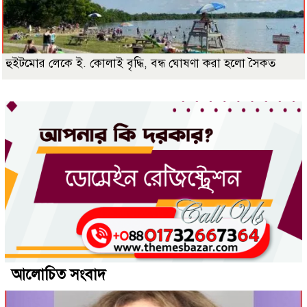
হুইটমোর লেকে ই. কোলাই বৃদ্ধি, বন্ধ ঘোষণা করা হলো সৈকত
আলোচিত সংবাদ