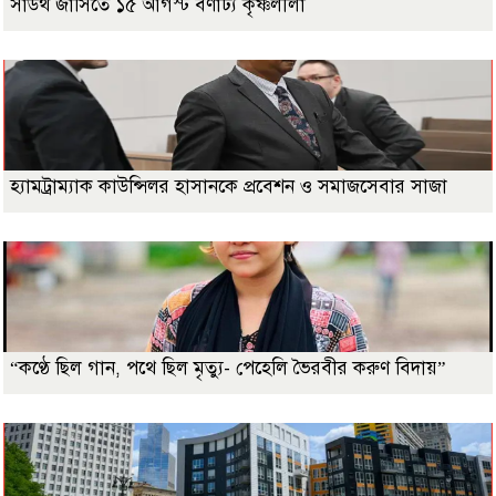
সাউথ জার্সিতে ১৫ আগস্ট বর্ণাঢ্য কৃষ্ণলীলা
হ্যামট্রাম্যাক কাউন্সিলর হাসানকে প্রবেশন ও সমাজসেবার সাজা
“কণ্ঠে ছিল গান, পথে ছিল মৃত্যু- পেহেলি ভৈরবীর করুণ বিদায়”