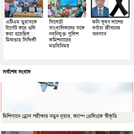
এটিএম তুরাবকে
সিলেটে
ফনি ভূষণ দাশের
টার্গেট করে গুলি
সাংবাদিকদের সঙ্গে
বর্ণাঢ্য জীবনের
করা হয়েছিল :
নবনিযুক্ত পুলিশ
অবসান
মিফতাহ সিদ্দিকী
কমিশনারের
মতবিনিময়
সর্বশেষ সংবাদ
মিশিগানে ড্রোন পরীক্ষার নতুন দুয়ার, ক্যাম্প গ্রেলিংকে স্বীকৃতি