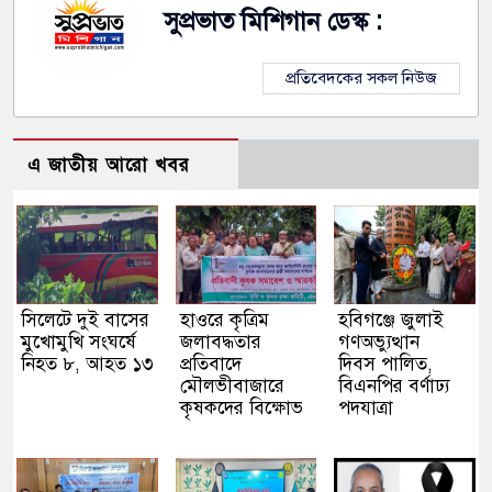
সুপ্রভাত মিশিগান ডেস্ক :
প্রতিবেদকের সকল নিউজ
এ জাতীয় আরো খবর
সিলেটে দুই বাসের
হাওরে কৃত্রিম
হবিগঞ্জে জুলাই
মুখোমুখি সংঘর্ষে
জলাবদ্ধতার
গণঅভ্যুত্থান
নিহত ৮, আহত ১৩
প্রতিবাদে
দিবস পালিত,
মৌলভীবাজারে
বিএনপির বর্ণাঢ্য
কৃষকদের বিক্ষোভ
পদযাত্রা