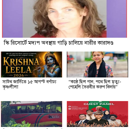
স্কি রিসোর্টে মদ্যপ অবস্থায় গাড়ি চালিয়ে নারীর কারাদণ্ড
সাউথ জার্সিতে ১৫ আগস্ট বর্ণাঢ্য
“কণ্ঠে ছিল গান, পথে ছিল মৃত্যু-
কৃষ্ণলীলা
পেহেলি ভৈরবীর করুণ বিদায়”