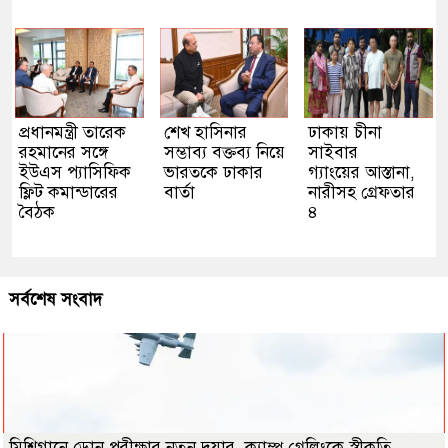
প্রধানমন্ত্রী তারেক
শেখ হাসিনার
ঢাকায় চীনা
রহমানের সঙ্গে
সম্ভাব্য বক্তব্য নিয়ে
সাইবার
ইউএস প্যাসিফিক
ভারতকে ঢাকার
গ্যাংয়ের আস্তানা,
ফ্লিট কমান্ডারের
বার্তা
নারীসহ গ্রেফতার
বৈঠক
৪
সর্বশেষ সংবাদ
মিশিগানে ড্রোন পরীক্ষার নতুন দুয়ার, ক্যাম্প গ্রেলিংকে স্বীকৃতি