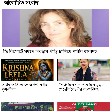
আলোচিত সংবাদ
স্কি রিসোর্টে মদ্যপ অবস্থায় গাড়ি চালিয়ে নারীর কারাদণ্ড
সাউথ জার্সিতে ১৫ আগস্ট বর্ণাঢ্য
“কণ্ঠে ছিল গান, পথে ছিল মৃত্যু-
কৃষ্ণলীলা
পেহেলি ভৈরবীর করুণ বিদায়”