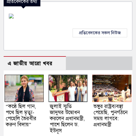
প্রতিবেদকের তথ্য
প্রতিবেদকের সকল নিউজ
এ জাতীয় আরো খবর
“কণ্ঠে ছিল গান,
জুলাই স্মৃতি
ভঙ্গুর রাষ্ট্রব্যবস্থা
পথে ছিল মৃত্যু-
জাদুঘর উদ্বোধন
পেয়েছি, পুনর্গঠনে
পেহেলি ভৈরবীর
করলেন প্রধানমন্ত্রী,
সময় লাগবে:
করুণ বিদায়”
পাশে ছিলেন ড.
প্রধানমন্ত্রী
ইউনূস