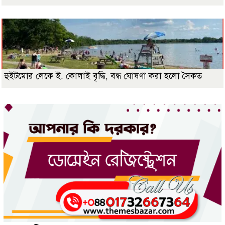
হুইটমোর লেকে ই. কোলাই বৃদ্ধি, বন্ধ ঘোষণা করা হলো সৈকত