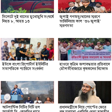
সিলেটে দুই বাসের মুখোমুখি সংঘর্ষে
জুলাই গণঅভ্যুত্থানের স্মরণে
নিহত ৮, আহত ১৩
ভার্জিনিয়ায় কাল ‘৩৬ জুলাই’
স্মরণসভা
ইউকে বাংলা রিপোর্টার্স ইউনিটির
হাওরে কৃত্রিম জলাবদ্ধতার প্রতিবাদে
সভাপতিকে প্যারিসে সংবর্ধনা
মৌলভীবাজারে কৃষকদের বিক্ষোভ
আটলান্টিক সিটির সিটি হল
প্রধানমন্ত্রীকে নিয়ে পোস্টের জেরে
আর্নেস্ট ডি. কোরসির নামে
পদ হারানো এনসিপি নেতা তানভীর