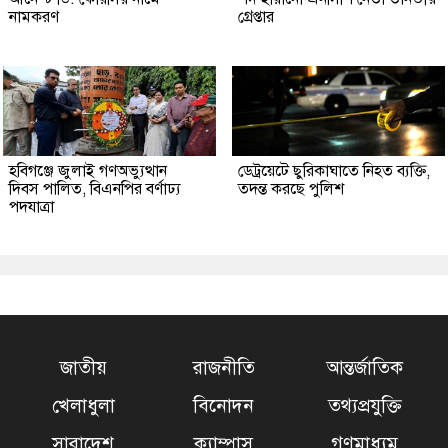
নামকরণ
গ্রেপ্তার
হবিগঞ্জে জুলাই গণঅভ্যুত্থান
ডেট্রয়েটে ছুরিকাঘাতে নিহত ব্যক্তি,
দিবস পালিত, বিএনপির বর্ণাঢ্য
তদন্ত করছে পুলিশ
পদযাত্রা
জাতীয়
রাজনীতি
আন্তর্জাতিক
খেলাধুলা
বিনোদন
তথ্যপ্রযুক্তি
সারাদেশ
ক্যাম্পাস
গণমাধ্যম