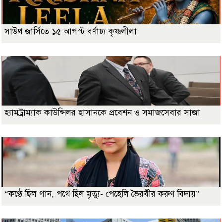
সাউথ জার্সিতে ১৫ আগস্ট বর্ণাঢ্য কৃষ্ণলীলা
হ্যামট্রাম্যাক কাউন্সিলর হাসানকে প্রবেশন ও সমাজসেবার সাজা
“কণ্ঠে ছিল গান, পথে ছিল মৃত্যু- পেহেলি ভৈরবীর করুণ বিদায়”