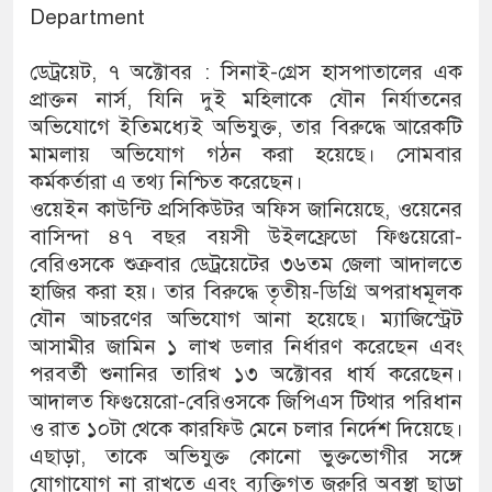
Department
ডেট্রয়েট, ৭ অক্টোবর : সিনাই-গ্রেস হাসপাতালের এক
প্রাক্তন নার্স, যিনি দুই মহিলাকে যৌন নির্যাতনের
অভিযোগে ইতিমধ্যেই অভিযুক্ত, তার বিরুদ্ধে আরেকটি
মামলায় অভিযোগ গঠন করা হয়েছে। সোমবার
কর্মকর্তারা এ তথ্য নিশ্চিত করেছেন।
ওয়েইন কাউন্টি প্রসিকিউটর অফিস জানিয়েছে, ওয়েনের
বাসিন্দা ৪৭ বছর বয়সী উইলফ্রেডো ফিগুয়েরো-
বেরিওসকে শুক্রবার ডেট্রয়েটের ৩৬তম জেলা আদালতে
হাজির করা হয়। তার বিরুদ্ধে তৃতীয়-ডিগ্রি অপরাধমূলক
যৌন আচরণের অভিযোগ আনা হয়েছে। ম্যাজিস্ট্রেট
আসামীর জামিন ১ লাখ ডলার নির্ধারণ করেছেন এবং
পরবর্তী শুনানির তারিখ ১৩ অক্টোবর ধার্য করেছেন।
আদালত ফিগুয়েরো-বেরিওসকে জিপিএস টিথার পরিধান
ও রাত ১০টা থেকে কারফিউ মেনে চলার নির্দেশ দিয়েছে।
এছাড়া, তাকে অভিযুক্ত কোনো ভুক্তভোগীর সঙ্গে
যোগাযোগ না রাখতে এবং ব্যক্তিগত জরুরি অবস্থা ছাড়া