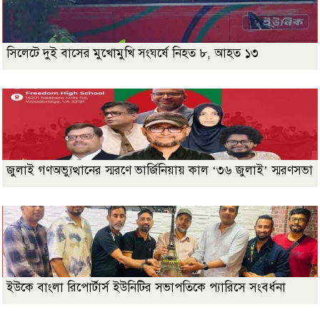
সিলেটে দুই বাসের মুখোমুখি সংঘর্ষে নিহত ৮, আহত ১৩
জুলাই গণঅভ্যুত্থানের স্মরণে ভার্জিনিয়ায় কাল ‘৩৬ জুলাই’ স্মরণসভা
ইউকে বাংলা রিপোর্টার্স ইউনিটির সভাপতিকে প্যারিসে সংবর্ধনা