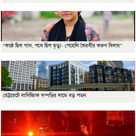
“কণ্ঠে ছিল গান, পথে ছিল মৃত্যু- পেহেলি ভৈরবীর করুণ বিদায়”
ডেট্রয়েটে বাণিজ্যিক সম্পত্তির দামে বড় পতন