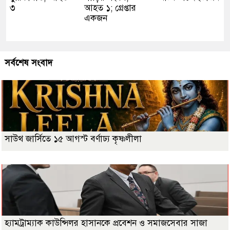
৩
আহত ১; গ্রেপ্তার
একজন
সর্বশেষ সংবাদ
সাউথ জার্সিতে ১৫ আগস্ট বর্ণাঢ্য কৃষ্ণলীলা
হ্যামট্রাম্যাক কাউন্সিলর হাসানকে প্রবেশন ও সমাজসেবার সাজা