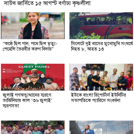
সাউথ জার্সিতে ১৫ আগস্ট বর্ণাঢ্য কৃষ্ণলীলা
“কণ্ঠে ছিল গান, পথে ছিল মৃত্যু-
সিলেটে দুই বাসের মুখোমুখি সংঘর্ষে
পেহেলি ভৈরবীর করুণ বিদায়”
নিহত ৮, আহত ১৩
জুলাই গণঅভ্যুত্থানের স্মরণে
ইউকে বাংলা রিপোর্টার্স ইউনিটির
ভার্জিনিয়ায় কাল ‘৩৬ জুলাই’
সভাপতিকে প্যারিসে সংবর্ধনা
স্মরণসভা