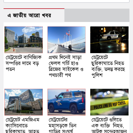
এ জাতীয় আরো খবর
ডেট্রয়েটে বাণিজ্যিক
প্রথম দিনেই সাড়া
ডেট্রয়েটে
সম্পত্তির দামে বড়
ফেলল গর্ডি হাও
ছুরিকাঘাতে নিহত
পতন
ব্রিজের সাইকেল ও
ব্যক্তি, তদন্ত করছে
পথচারী পথ
পুলিশ
ডেট্রয়েট এমজিএম
ডেট্রয়েটের
ডেট্রয়েটে গুলিতে
ক্যাসিনোতে
মহাসড়কে তিন
এক ব্যক্তি নিহত,
ছুরিকাঘাত, আহত
গাড়ির সংঘর্ষ,
আটক সন্দেহভাজন