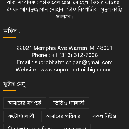
বার্তা সম্পাদক : তোফায়েল রেজা সোহেল, ফিচার এডিটর :
সৈয়দ আসাদুজ্জামান সোহান, স্টাফ রিপোর্টার : মৃদুল কান্তি
সরকার।
অফিস :
22021 Memphis Ave Warren, MI 48091
Phone : +1 (313) 312-7006
Email :
suprobhatmichigan@gmail.com
Website : www.suprobhatmichigan.com
ফুটার মেনু
আমাদের সম্পর্কে
ভিডিও গ্যালারী
ফটোগ্যালারী
আমাদের পরিবার
সকল নিউজ