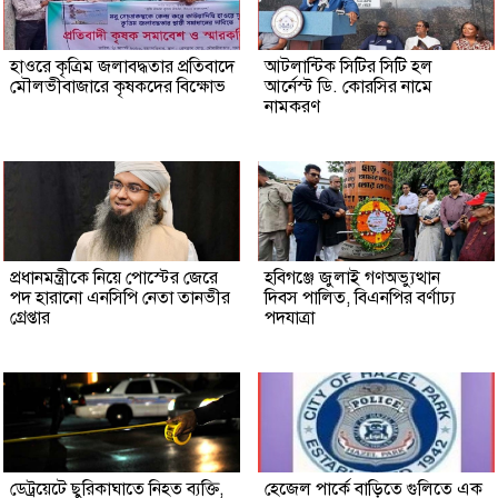
হাওরে কৃত্রিম জলাবদ্ধতার প্রতিবাদে
আটলান্টিক সিটির সিটি হল
মৌলভীবাজারে কৃষকদের বিক্ষোভ
আর্নেস্ট ডি. কোরসির নামে
নামকরণ
প্রধানমন্ত্রীকে নিয়ে পোস্টের জেরে
হবিগঞ্জে জুলাই গণঅভ্যুত্থান
পদ হারানো এনসিপি নেতা তানভীর
দিবস পালিত, বিএনপির বর্ণাঢ্য
গ্রেপ্তার
পদযাত্রা
ডেট্রয়েটে ছুরিকাঘাতে নিহত ব্যক্তি,
হেজেল পার্কে বাড়িতে গুলিতে এক