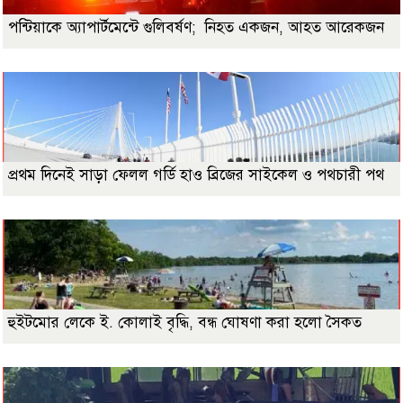
পন্টিয়াকে অ্যাপার্টমেন্টে গুলিবর্ষণ; নিহত একজন, আহত আরেকজন
প্রথম দিনেই সাড়া ফেলল গর্ডি হাও ব্রিজের সাইকেল ও পথচারী পথ
হুইটমোর লেকে ই. কোলাই বৃদ্ধি, বন্ধ ঘোষণা করা হলো সৈকত