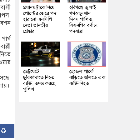
রবাসী
প্রধানমন্ত্রীকে নিয়ে
হবিগঞ্জে জুলাই
পোস্টের জেরে পদ
গণঅভ্যুত্থান
তাপস,
হারানো এনসিপি
দিবস পালিত,
িবেশন
নেতা তানভীর
বিএনপির বর্ণাঢ্য
গ্রেপ্তার
পদযাত্রা
পার্থ
াপ্পী
 নিতে
য়ার
ডেট্রয়েটে
হেজেল পার্কে
আসছে,
ছুরিকাঘাতে নিহত
বাড়িতে গুলিতে এক
ব্যক্তি, তদন্ত করছে
ব্যক্তি নিহত
োয়।
পুলিশ
: