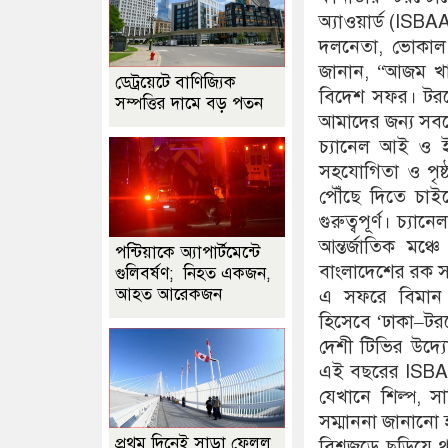
অ্যাওয়ার্ড (ISB
দলনেতা, ভোকাল 
জানান, “আজম খান
ডেট্রয়েটে বাণিজ্যিক
বিদেশ সফর। টরন্
সম্পত্তির দামে বড় পতন
আমাদের জন্য সবচে
চ্যানেল আই ও ইম
সহযোগিতা ও পৃষ্
পৌঁছে দিতে চাই
গুরুত্বপূর্ণ। চ্
আন্তর্জাতিক মঞ্
পন্টিয়াকে অ্যাপার্টমেন্টে
বাংলাদেশের রক সঙ
গুলিবর্ষণ; নিহত একজন,
আহত আরেকজন
এ সফরে বিমান ব
হিসেবে ‘ঢাকা–টর
দেশী টিভির উদ্যো
এই বছরের ISBAA 
যেখানে শিল্প, সা
সম্মাননা জানানো 
প্রথম দিনেই সাড়া ফেলল
বিশ্বজুড়ে ছড়িয়