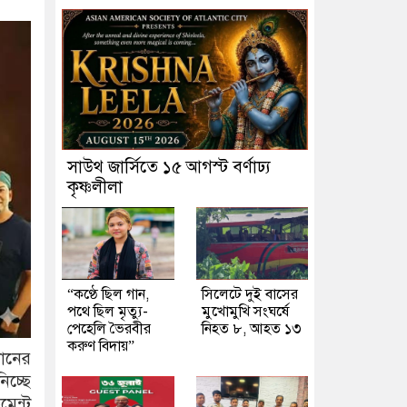
সাউথ জার্সিতে ১৫ আগস্ট বর্ণাঢ্য
কৃষ্ণলীলা
“কণ্ঠে ছিল গান,
সিলেটে দুই বাসের
পথে ছিল মৃত্যু-
মুখোমুখি সংঘর্ষে
পেহেলি ভৈরবীর
নিহত ৮, আহত ১৩
করুণ বিদায়”
খানের
িচ্ছে
মেন্ট