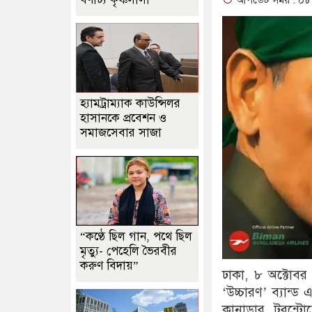
আপডেট সময় : ০৮-১
হ্যামট্রাম্যাক কাউন্সিলর
হাসানকে প্রবেশন ও
সমাজসেবার সাজা
“কণ্ঠে ছিল গান, পথে ছিল
মৃত্যু- পেহেলি ভৈরবীর
করুণ বিদায়”
ঢাকা, ৮ অক্টোবর 
‘উচ্চারণ’ ব্যান্ড 
কানাডার টরন্টোতে