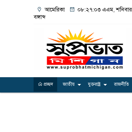
আমেরিকা
০৮:২৭:০৪ এএম
, শনিবা
বঙ্গাব্দ
প্রচ্ছদ
জাতীয়
যুক্তরাষ্ট্র
রাজনীতি