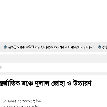
যাক কাউন্সিলর হাসানকে প্রবেশন ও সমাজসেবার সাজা
ডেট্রয়েটে বাণিজ্যিক 
্তর্জাতিক মঞ্চে দুলাল জোহা ও উচ্চারণ
০-২০২৫ ০১:৩৭:০৫ পূর্বাহ্ন