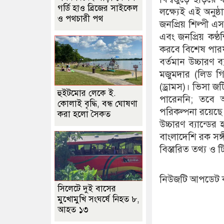
গর্ডি হাও ব্রিজের সাইকেল
লক্ষ্যেই এই অনুষ্
ও পথচারী পথ
জনপ্রিয় শিল্পী 
এবং জনপ্রিয় কণ্ঠ
করবে বিশেষ পারফ
বর্তমান উচ্চারণ 
মজুমদার (লিড গিট
(ড্রামস)। ভিসা 
হুইটমোর লেকে ই.
পারেননি; তবে 
কোলাই বৃদ্ধি, বন্ধ ঘোষণা
পরিকল্পনা রয়েছে
করা হলো সৈকত
উচ্চারণ ব্যান্ড
বাংলাদেশি রক সঙ্
বিস্তারিত তথ্য ও
নিউজটি আপডেট 
সিলেটে দুই বাসের
মুখোমুখি সংঘর্ষে নিহত ৮,
আহত ১৩