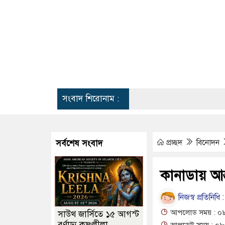
সংবাদ শিরোনাম :
হ্যামট্রাম্
প্রচ্ছদ
বিনোদন
সর্বশেষ সংবাদ
কানাডায় আন
নিজস্ব প্রতিনিধি :
আপলোড সময় : ০৮-১
সাউথ জার্সিতে ১৫ আগস্ট
বর্ণাঢ্য কৃষ্ণলীলা