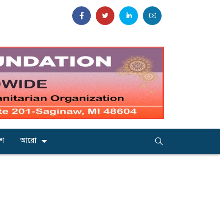
েশ
আরো