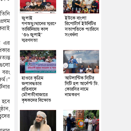
তিনি
জুলাই
ইউকে বাংলা
প্রথম
গণঅভ্যুত্থানের স্মরণে
রিপোর্টার্স ইউনিটির
 করাই
ভার্জিনিয়ায় কাল
সভাপতিকে প্যারিসে
‘৩৬ জুলাই’
সংবর্ধনা
স্মরণসভা
গর এর
ধিকার
যন্ত
নগুলো
, বরং
হাওরে কৃত্রিম
আটলান্টিক সিটির
র্ম।”
জলাবদ্ধতার
সিটি হল আর্নেস্ট ডি.
টনার
প্রতিবাদে
কোরসির নামে
মৌলভীবাজারে
নামকরণ
কৃষকদের বিক্ষোভ
ত হবে
্ঠান,
্বদের
 আনার