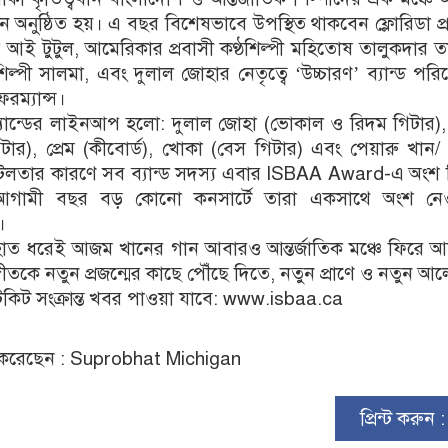
ঠান অনুষ্ঠিত হয়। এ বছর বিশেষভাবে উপস্থিত থাকবেন ফ্লোরিডা প্
এস আই টুটুল, আমেরিকার প্রবাসী কণ্ঠশিল্পী মহিতোষ তালুকদার 
শিল্পী সালমা, এবং দুলাল জোহার নেতৃত্বে ‘উচ্চারণ’ ব্যান্ড পর
রম্যান্স।
ব্যান্ডের লাইনআপ হলো: দুলাল জোহা (ভোকাল ও রিদম গিটার), 
ার), প্রেম (কীবোর্ড), খোকা (বেস গিটার) এবং পেয়ারু খান/ ব
জটিলতার কারণে সব ব্যান্ড সদস্য এবার ISBAA Award-এ অংশ
আগামী বছর বড় কোনো কনসার্টে তারা একসাথে অংশ নেও
।
ের হাত ধরেই আজম খানের গান আবারও আন্তর্জাতিক মঞ্চে ফিরে 
গীতকে নতুন প্রজন্মের কাছে পৌঁছে দিতে, নতুন প্রাণে ও নতুন আল
 টিকিট সংক্রান্ত খবর পাওয়া যাবে: www.isbaa.ca
করেছেন : Suprobhat Michigan
প্রিন্ট করুন 