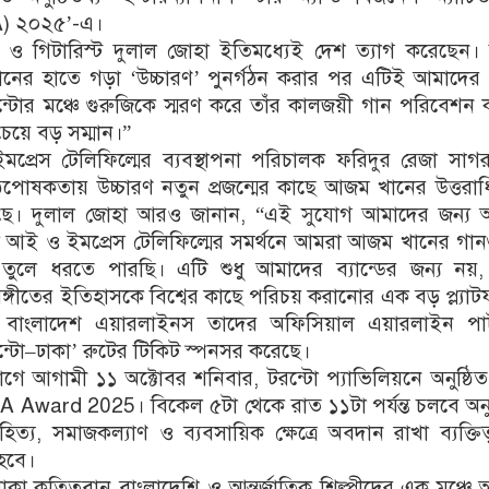
AA) ২০২৫’-এ।
ও গিটারিস্ট দুলাল জোহা ইতিমধ্যেই দেশ ত্যাগ করেছেন। 
ের হাতে গড়া ‘উচ্চারণ’ পুনর্গঠন করার পর এটিই আমাদের 
টোর মঞ্চে গুরুজিকে স্মরণ করে তাঁর কালজয়ী গান পরিবেশন
য়ে বড় সম্মান।”
প্রেস টেলিফিল্মের ব্যবস্থাপনা পরিচালক ফরিদুর রেজা সা
ঠপোষকতায় উচ্চারণ নতুন প্রজন্মের কাছে আজম খানের উত্তরা
ছে। দুলাল জোহা আরও জানান, “এই সুযোগ আমাদের জন্য অত্
যানেল আই ও ইমপ্রেস টেলিফিল্মের সমর্থনে আমরা আজম খানের গা
চে তুলে ধরতে পারছি। এটি শুধু আমাদের ব্যান্ডের জন্য নয়
্গীতের ইতিহাসকে বিশ্বের কাছে পরিচয় করানোর এক বড় প্ল্যাটফ
াংলাদেশ এয়ারলাইনস তাদের অফিসিয়াল এয়ারলাইন পার্
ন্টো–ঢাকা’ রুটের টিকিট স্পনসর করেছে।
গে আগামী ১১ অক্টোবর শনিবার, টরন্টো প্যাভিলিয়নে অনুষ্ঠি
Award 2025। বিকেল ৫টা থেকে রাত ১১টা পর্যন্ত চলবে অনুষ
হিত্য, সমাজকল্যাণ ও ব্যবসায়িক ক্ষেত্রে অবদান রাখা ব্যক্তিত
হবে।
ে থাকা কৃতিত্ববান বাংলাদেশি ও আন্তর্জাতিক শিল্পীদের এক মঞ্চে