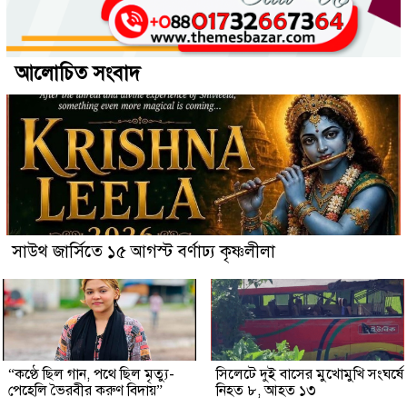
আলোচিত সংবাদ
সাউথ জার্সিতে ১৫ আগস্ট বর্ণাঢ্য কৃষ্ণলীলা
“কণ্ঠে ছিল গান, পথে ছিল মৃত্যু-
সিলেটে দুই বাসের মুখোমুখি সংঘর্ষে
পেহেলি ভৈরবীর করুণ বিদায়”
নিহত ৮, আহত ১৩