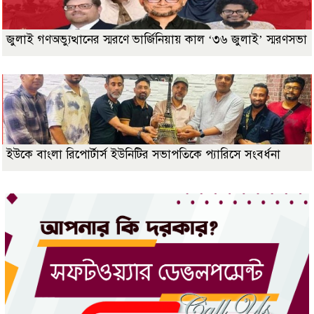
জুলাই গণঅভ্যুত্থানের স্মরণে ভার্জিনিয়ায় কাল ‘৩৬ জুলাই’ স্মরণসভা
ইউকে বাংলা রিপোর্টার্স ইউনিটির সভাপতিকে প্যারিসে সংবর্ধনা