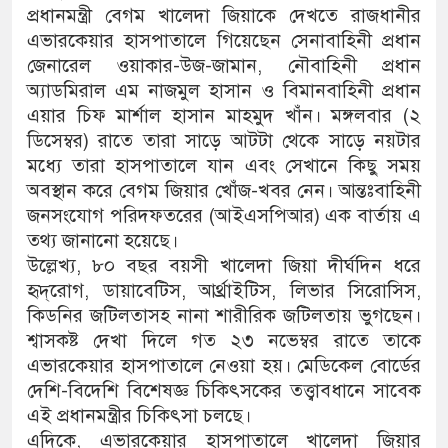
প্রধানমন্ত্রী বেগম খালেদা জিয়াকে দেখতে রাজধানীর
এভারকেয়ার হাসপাতালে গিয়েছেন সেনাবাহিনী প্রধান
জেনারেল ওয়াকার-উজ-জামান, নৌবাহিনী প্রধান
অ্যাডমিরাল এম নাজমুল হাসান ও বিমানবাহিনী প্রধান
এয়ার চিফ মার্শাল হাসান মাহমুদ খাঁন। মঙ্গলবার (২
ডিসেম্বর) রাতে তারা সাড়ে আটটা থেকে সাড়ে নয়টার
মধ্যে তারা হাসপাতালে যান এবং সেখানে কিছু সময়
অবস্থান করে বেগম জিয়ার খোঁজ-খবর নেন। আন্তঃবাহিনী
জনসংযোগ পরিদফতরের (আইএসপিআর) এক বার্তায় এ
তথ্য জানানো হয়েছে।
উল্লেখ্য, ৮০ বছর বয়সী খালেদা জিয়া দীর্ঘদিন ধরে
হৃদ্‌রোগ, ডায়াবেটিস, আর্থ্রাইটিস, লিভার সিরোসিস,
কিডনির জটিলতাসহ নানা শারীরিক জটিলতায় ভুগছেন।
শ্বাসকষ্ট দেখা দিলে গত ২৩ নভেম্বর রাতে তাকে
এভারকেয়ার হাসপাতালে নেওয়া হয়। মেডিকেল বোর্ডের
দেশি-বিদেশি বিশেষজ্ঞ চিকিৎসকের তত্ত্বাবধানে সাবেক
এই প্রধানমন্ত্রীর চিকিৎসা চলছে।
এদিকে, এভারকেয়ার হাসপাতালে খালেদা জিয়ার