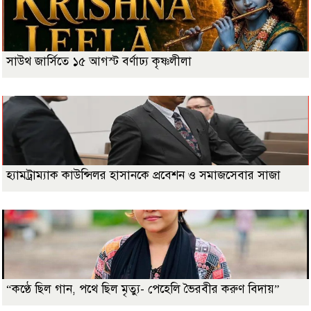
সাউথ জার্সিতে ১৫ আগস্ট বর্ণাঢ্য কৃষ্ণলীলা
হ্যামট্রাম্যাক কাউন্সিলর হাসানকে প্রবেশন ও সমাজসেবার সাজা
“কণ্ঠে ছিল গান, পথে ছিল মৃত্যু- পেহেলি ভৈরবীর করুণ বিদায়”