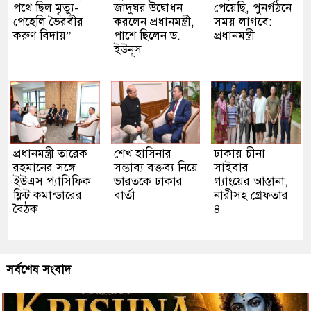
পথে ছিল মৃত্যু-
জাদুঘর উদ্বোধন
পেয়েছি, পুনর্গঠনে
পেহেলি ভৈরবীর
করলেন প্রধানমন্ত্রী,
সময় লাগবে:
করুণ বিদায়”
পাশে ছিলেন ড.
প্রধানমন্ত্রী
ইউনূস
প্রধানমন্ত্রী তারেক
শেখ হাসিনার
ঢাকায় চীনা
রহমানের সঙ্গে
সম্ভাব্য বক্তব্য নিয়ে
সাইবার
ইউএস প্যাসিফিক
ভারতকে ঢাকার
গ্যাংয়ের আস্তানা,
ফ্লিট কমান্ডারের
বার্তা
নারীসহ গ্রেফতার
বৈঠক
৪
সর্বশেষ সংবাদ