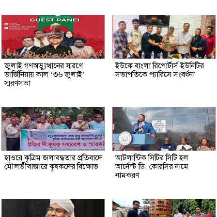
জুলাই গণঅভ্যুত্থানের স্মরণে
ইউকে বাংলা রিপোর্টার্স ইউনিটির
ভার্জিনিয়ায় কাল ‘৩৬ জুলাই’
সভাপতিকে প্যারিসে সংবর্ধনা
স্মরণসভা
হাওরে কৃত্রিম জলাবদ্ধতার প্রতিবাদে
আটলান্টিক সিটির সিটি হল
মৌলভীবাজারে কৃষকদের বিক্ষোভ
আর্নেস্ট ডি. কোরসির নামে
নামকরণ