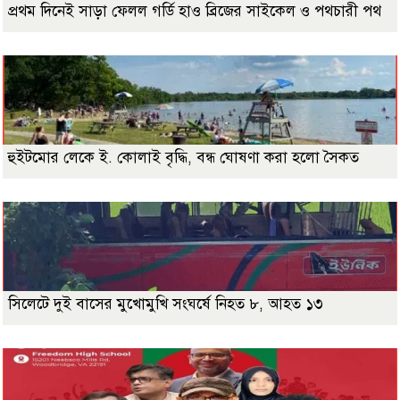
প্রথম দিনেই সাড়া ফেলল গর্ডি হাও ব্রিজের সাইকেল ও পথচারী পথ
হুইটমোর লেকে ই. কোলাই বৃদ্ধি, বন্ধ ঘোষণা করা হলো সৈকত
সিলেটে দুই বাসের মুখোমুখি সংঘর্ষে নিহত ৮, আহত ১৩