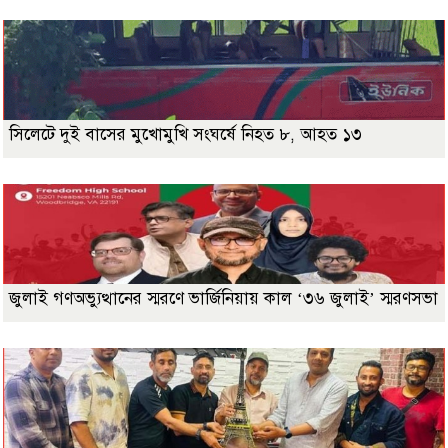
সিলেটে দুই বাসের মুখোমুখি সংঘর্ষে নিহত ৮, আহত ১৩
জুলাই গণঅভ্যুত্থানের স্মরণে ভার্জিনিয়ায় কাল ‘৩৬ জুলাই’ স্মরণসভা