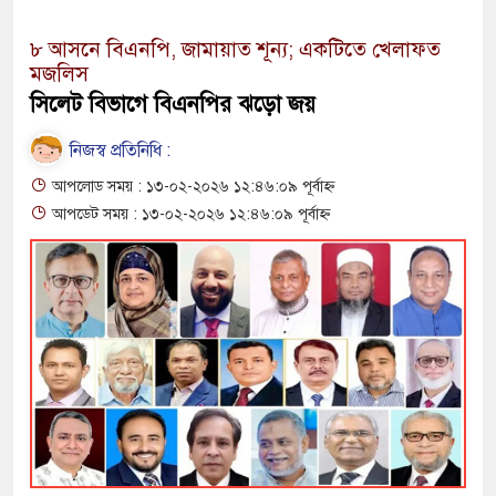
৮ আসনে বিএনপি, জামায়াত শূন্য; একটিতে খেলাফত
মজলিস
সিলেট বিভাগে বিএনপির ঝড়ো জয়
নিজস্ব প্রতিনিধি :
আপলোড সময় : ১৩-০২-২০২৬ ১২:৪৬:০৯ পূর্বাহ্ন
আপডেট সময় : ১৩-০২-২০২৬ ১২:৪৬:০৯ পূর্বাহ্ন