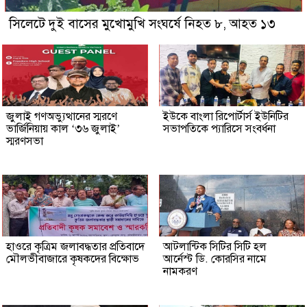
সিলেটে দুই বাসের মুখোমুখি সংঘর্ষে নিহত ৮, আহত ১৩
জুলাই গণঅভ্যুত্থানের স্মরণে
ইউকে বাংলা রিপোর্টার্স ইউনিটির
ভার্জিনিয়ায় কাল ‘৩৬ জুলাই’
সভাপতিকে প্যারিসে সংবর্ধনা
স্মরণসভা
হাওরে কৃত্রিম জলাবদ্ধতার প্রতিবাদে
আটলান্টিক সিটির সিটি হল
মৌলভীবাজারে কৃষকদের বিক্ষোভ
আর্নেস্ট ডি. কোরসির নামে
নামকরণ