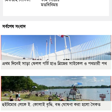
মতবিনিময়
সর্বশেষ সংবাদ
প্রথম দিনেই সাড়া ফেলল গর্ডি হাও ব্রিজের সাইকেল ও পথচারী পথ
হুইটমোর লেকে ই. কোলাই বৃদ্ধি, বন্ধ ঘোষণা করা হলো সৈকত