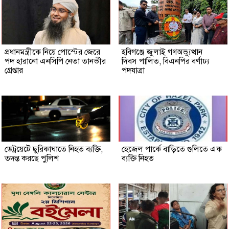
প্রধানমন্ত্রীকে নিয়ে পোস্টের জেরে
হবিগঞ্জে জুলাই গণঅভ্যুত্থান
পদ হারানো এনসিপি নেতা তানভীর
দিবস পালিত, বিএনপির বর্ণাঢ্য
গ্রেপ্তার
পদযাত্রা
ডেট্রয়েটে ছুরিকাঘাতে নিহত ব্যক্তি,
হেজেল পার্কে বাড়িতে গুলিতে এক
তদন্ত করছে পুলিশ
ব্যক্তি নিহত