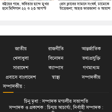
বইয়ের গন্ধে, কবিতার ছন্দে মুখর
প্রেস ক্লাবের সামনে সংঘর্ষ, ঢামেকে
হবে মিশিগান ২২ ও ২৩ আগস্ট
উত্তেজনা; আহত ফারজানা ও আয়াশ
জাতীয়
রাজনীতি
আন্তর্জাতিক
খেলাধুলা
বিনোদন
তথ্যপ্রযুক্তি
সারাদেশ
ক্যাম্পাস
গণমাধ্যম
প্রবাসে বাংলাদেশ
স্বাস্থ্য
সম্পাদকীয়
সম্পাদকীয় :
চিনু মৃধা : সম্পাদক মন্ডলীর সভাপতি
সম্পাদক ও প্রকাশক : চিন্ময় আচার্য্য, নির্বাহী সম্পাদক :