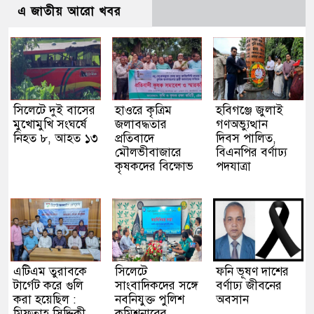
এ জাতীয় আরো খবর
সিলেটে দুই বাসের
হাওরে কৃত্রিম
হবিগঞ্জে জুলাই
মুখোমুখি সংঘর্ষে
জলাবদ্ধতার
গণঅভ্যুত্থান
নিহত ৮, আহত ১৩
প্রতিবাদে
দিবস পালিত,
মৌলভীবাজারে
বিএনপির বর্ণাঢ্য
কৃষকদের বিক্ষোভ
পদযাত্রা
এটিএম তুরাবকে
সিলেটে
ফনি ভূষণ দাশের
টার্গেট করে গুলি
সাংবাদিকদের সঙ্গে
বর্ণাঢ্য জীবনের
করা হয়েছিল :
নবনিযুক্ত পুলিশ
অবসান
মিফতাহ সিদ্দিকী
কমিশনারের