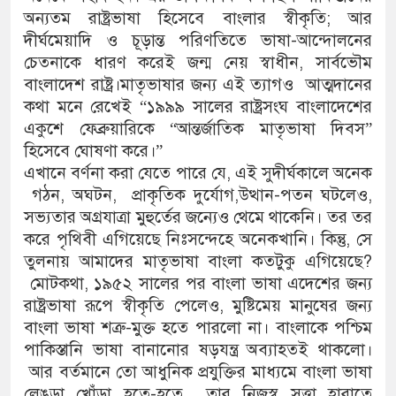
অন্যতম রাষ্ট্রভাষা হিসেবে বাংলার স্বীকৃতি; আর
দীর্ঘমেয়াদি ও চূড়ান্ত পরিণতিতে ভাষা-আন্দোলনের
চেতনাকে ধারণ করেই জন্ম নেয় স্বাধীন, সার্বভৌম
বাংলাদেশ রাষ্ট্র।মাতৃভাষার জন্য এই ত্যাগও আত্মদানের
কথা মনে রেখেই “১৯৯৯ সালের রাষ্ট্রসংঘ বাংলাদেশের
একুশে ফেব্রুয়ারিকে “আন্তর্জাতিক মাতৃভাষা দিবস”
হিসেবে ঘোষণা করে।”
এখানে বর্ণনা করা যেতে পারে যে, এই সুদীর্ঘকালে অনেক
গঠন, অঘটন, প্রাকৃতিক দুর্যোগ,উত্থান-পতন ঘটলেও,
সভ্যতার অগ্রযাত্রা মুহুর্তের জন্যেও থেমে থাকেনি। তর তর
করে পৃথিবী এগিয়েছে নিঃসন্দেহে অনেকখানি। কিন্তু, সে
তুলনায় আমাদের মাতৃভাষা বাংলা কতটুকু এগিয়েছে?
মোটকথা, ১৯৫২ সালের পর বাংলা ভাষা এদেশের জন্য
রাষ্ট্রভাষা রূপে স্বীকৃতি পেলেও, মুষ্টিমেয় মানুষের জন্য
বাংলা ভাষা শত্রু-মুক্ত হতে পারলো না। বাংলাকে পশ্চিম
পাকিস্তানি ভাষা বানানোর ষড়যন্ত্র অব্যাহতই থাকলো।
আর বর্তমানে তো আধুনিক প্রযুক্তির মাধ্যমে বাংলা ভাষা
লেঙড়া খোঁড়া হতে-হতে তার নিজস্ব সত্তা হারাতে