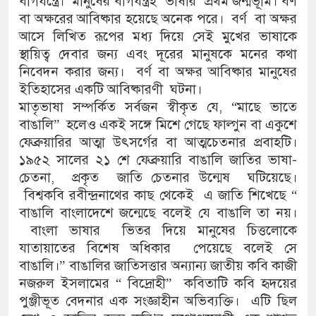
বাগযন্ত্রে। মানুষের বাগযন্ত্রই ভাষার প্রথম জন্মভূমি। বর্ণ
বা অক্ষরের আবিষ্কার হয়েছে অনেক পরে। বর্ণ বা অক্ষর
আসে লিখিত রূপের মধ্য দিয়ে সেই মুখের ভাষাকে
স্থায়িত্ব দেবার জন্য এবং দূরের মানুষকে মনের কথা
নিবেদন করার জন্য। বর্ণ বা অক্ষর আবিষ্কার মানুষের
ইতিহাসের একটি আবিষ্কারণী ঘটনা।
মাতৃভাষা সম্পর্কিত সর্বজন স্বীকৃত যে, “মাছে ভাতে
বাঙালি” হলেও একই সঙ্গে মিশে গেছে ফাল্গুন বা একুশে
ফেব্রুয়ারির আত্মা উৎসর্গের বা আত্মচেতনার প্রবাহটি।
১৯৫২ সালের ২১ শে ফেব্রুয়ারি বাঙালি জাতির ভাষা-
চেতনা, প্রকৃত জাতি চেতনার উন্মেষ ঘটিয়েছে।
বিশ্বকবি রবীন্দ্রনাথের কাছ থেকেই এ জাতি শিখেছে “
বাঙালি বাংলাদেশে জন্মেছে বলেই যে বাঙালি তা নয়।
বাংলা ভাষার ভিতর দিয়ে মানুষের চিত্তলোকে
যাতায়াতের বিশেষ অধিকার পেয়েছে বলেই সে
বাঙালি।” বাঙালির জাতিসত্তার অন্যান্য জাতীয় কবি কাজী
নজরুল ইসলামের “ বিদ্রোহী” কবিতাটি কবি হৃদয়ের
পুঞ্জীভূত বেদনার এক সংজ্ঞাহীন অভিব্যক্তি। এটি ছিল