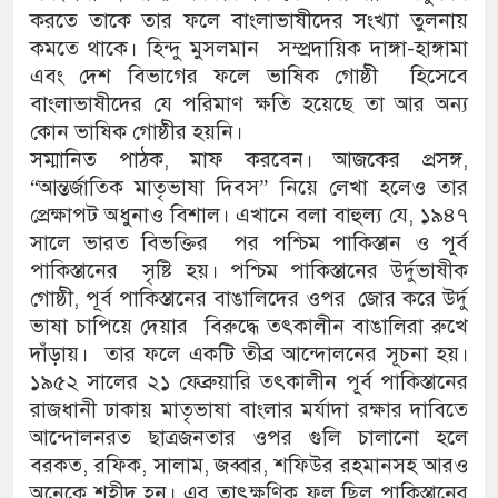
করতে তাকে তার ফলে বাংলাভাষীদের সংখ্যা তুলনায়
কমতে থাকে। হিন্দু মুসলমান সম্প্রদায়িক দাঙ্গা-হাঙ্গামা
এবং দেশ বিভাগের ফলে ভাষিক গোষ্ঠী হিসেবে
বাংলাভাষীদের যে পরিমাণ ক্ষতি হয়েছে তা আর অন্য
কোন ভাষিক গোষ্ঠীর হয়নি।
সম্মানিত পাঠক, মাফ করবেন। আজকের প্রসঙ্গ,
“আন্তর্জাতিক মাতৃভাষা দিবস” নিয়ে লেখা হলেও তার
প্রেক্ষাপট অধুনাও বিশাল। এখানে বলা বাহুল্য যে, ১৯৪৭
সালে ভারত বিভক্তির পর পশ্চিম পাকিস্তান ও পূর্ব
পাকিস্তানের সৃষ্টি হয়। পশ্চিম পাকিস্তানের উর্দুভাষীক
গোষ্ঠী, পূর্ব পাকিস্তানের বাঙালিদের ওপর জোর করে উর্দু
ভাষা চাপিয়ে দেয়ার বিরুদ্ধে তৎকালীন বাঙালিরা রুখে
দাঁড়ায়। তার ফলে একটি তীব্র আন্দোলনের সূচনা হয়।
১৯৫২ সালের ২১ ফেব্রুয়ারি তৎকালীন পূর্ব পাকিস্তানের
রাজধানী ঢাকায় মাতৃভাষা বাংলার মর্যাদা রক্ষার দাবিতে
আন্দোলনরত ছাত্রজনতার ওপর গুলি চালানো হলে
বরকত, রফিক, সালাম, জব্বার, শফিউর রহমানসহ আরও
অনেকে শহীদ হন। এর তাৎক্ষণিক ফল ছিল পাকিস্তানের