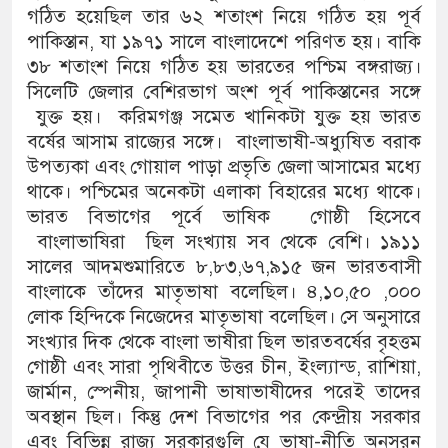
গঠিত হয়েছিল তার ৬২ শতাংশ নিয়ে গঠিত হয় পূর্ব
পাকিস্তান, যা ১৯৭১ সালে বাংলাদেশে পরিণত হয়। বাকি
৩৮ শতাংশ নিয়ে গঠিত হয় ভারতের পশ্চিম বঙ্গরাজ্য।
সিলেটি জেলার বেশিরভাগ অংশ পূর্ব পাকিস্তানের সঙ্গে
যুক্ত হয়। করিমগঞ্জ সমেত খানিকটা যুক্ত হয় ভারত
বর্ষের আসাম রাজ্যের সঙ্গে। বাংলাভাষী-অধ্যুষিত বরাক
উপত্যকা এবং গোয়াল পাড়া প্রভৃতি জেলা আসামের মধ্যে
থাকে। পশ্চিমের অনেকটা এলাকা বিহারের মধ্যে থাকে।
ভারত বিভাগের পূর্বে ভাষিক গোষ্ঠী হিসেবে
বাংলাভাষিরা ছিল সংখ্যায় সব থেকে বেশি। ১৯১১
সালের আদমশুমারিতে ৮,৮৩,৬৭,৯১৫ জন ভারতবাসী
বাংলাকে তাঁদের মাতৃভাষা বলেছিল। ৪,১০,৫০ ,০০০
লোক হিন্দিকে নিজেদের মাতৃভাষা বলেছিল। সে অনুসারে
সংখ্যার দিক থেকে বাংলা ভাষীরা ছিল ভারতবর্ষের বৃহত্তম
গোষ্ঠী এবং সারা পৃথিবীতে উত্তর চীন, ইংল্যান্ড, রাশিয়া,
জার্মান, স্পেনীয়, জাপানী ভাষাভাষীদের পরেই তাদের
অবস্থান ছিল। কিন্তু দেশ বিভাগের পর কেন্দ্রীয় সরকার
এবং বিভিন্ন রাজ্য সরকারগুলি যে ভাষা-নীতি অনুসরন