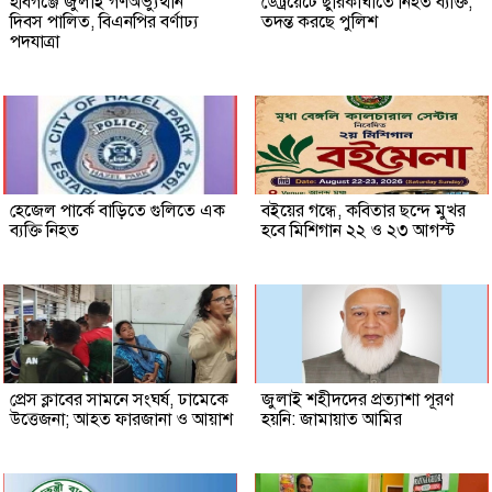
হবিগঞ্জে জুলাই গণঅভ্যুত্থান
ডেট্রয়েটে ছুরিকাঘাতে নিহত ব্যক্তি,
দিবস পালিত, বিএনপির বর্ণাঢ্য
তদন্ত করছে পুলিশ
পদযাত্রা
হেজেল পার্কে বাড়িতে গুলিতে এক
বইয়ের গন্ধে, কবিতার ছন্দে মুখর
ব্যক্তি নিহত
হবে মিশিগান ২২ ও ২৩ আগস্ট
প্রেস ক্লাবের সামনে সংঘর্ষ, ঢামেকে
জুলাই শহীদদের প্রত্যাশা পূরণ
উত্তেজনা; আহত ফারজানা ও আয়াশ
হয়নি: জামায়াত আমির