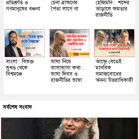
প্রতিশ্রুতি ও
চেনা ব্রাহ্মণের
হেজিমনি : শব্দের
গণমানুষের বঞ্চনা
পৈতা লাগে না
আড়ালে ক্ষমতার
রাজনীতি
বাংলা : বিভক্ত
ভাষা নিয়ে
আন্দ্রে বেতেই :
ভূখণ্ড থেকে
ভাসাভাসা কথা :
মানবিক
বিশ্বমঞ্চে
ভাষা দিবস ও
সমাজবোধের
রাজনীতির ভাষা
অনন্য উত্তরাধিকারী
সর্বশেষ সংবাদ