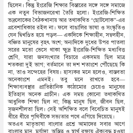
ছিলেন। কিন্তু ইংরেজি শিক্ষার বিস্তারের সঙ্গে সঙ্গে সমাজে
এক নতুন বিভাজনরেখা তৈরি হলো। ইংরেজি-শিক্ষিত
ভদ্রলোকের বৈঠকখানায় আর তথাকথিত “ছোটলোক”-এর
প্রবেশাধিকার রইল না। ফলে বাঙালির ভাষা ও সংস্কৃতিও
যেন দ্বিখণ্ডিত হয়ে পড়ল— একদিকে শিক্ষাহীন, সম্বলহীন,
বঞ্চিত মানুষের বৃহৎ অংশ; অন্যদিকে দুধের উপর পাতলা
সরের মতো ভেসে থাকা ক্ষুদ্র ইংরেজি-শিক্ষিত মধ্যবিত্ত
শ্রেণি, যারা জনসংখ্যার বিচারে একসময় ছিল মাত্র
শতকরা দুই ভাগ; বর্তমানে তা দশ শতাংশে পৌঁছেছে কি
না, তাও সন্দেহের বিষয়। হাস্যকর মনে হলেও, বাস্তবতা
অনেকাংশে এমনই। তবু মনে রাখতে হবে—
শিক্ষাব্যবস্থার প্রাতিষ্ঠানিক কাঠামোর চেয়েও মানুষের
ইতিহাস অনেক প্রাচীন। এক সময় কোনো তথাকথিত
আধুনিক শিক্ষা ছিল না; কিন্তু মানুষ ছিল, জীবন ছিল,
সৃজনশীলতা ছিল। সেই অশিক্ষিত বলে বিবেচিত মানুষই
ধীরে ধীরে পৃথিবীকে সভ্যতার পথে এগিয়ে দিয়েছে।
অতএব মাতৃভাষা বাংলার প্রশ্নে আমাদের সবার আগে
বাংলার মান, মর্যাদা, অস্তিত্ব ও স্বার্থ রক্ষায় ঐক্যবদ্ধ হওয়া