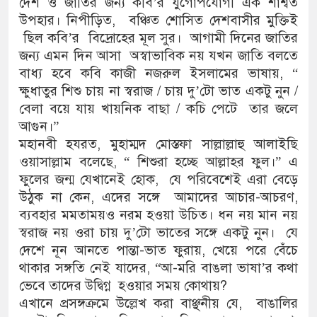
দেশ ও জাতির জন্য কবি’র যুগোপযোগী এক শাশ্বত
উপহার। নিপীড়িত, বঞ্চিত শোসিত দেশবাসীর মুক্তিই
ছিল কবি’র বিদ্রোহের মূল সুর। আগামী দিনের জাতির
জন্য এমন দিন আসা অস্বাভাবিক নয় যখন জাতি বলতে
বাধ্য হবে কবি কাজী নজরুল ইসলামের ভাষায়, “
ক্ষুধাতুর শিশু চায় না স্বরাজ / চায় দু’টো ভাত একটু নুন /
বেলা বয়ে যায় খায়নিক বাছা / কচি পেটে তার জলে
আগুন।”
মহানবী হযরত, মুহাম্মদ মোস্তফা সাল্লাল্লাহু আলাইছি
ওয়াসাল্লাম বলেছে, “ শিশুরা হচ্ছে আল্লাহর ফুল।” এ
ফুলের জন্ম যেখানেই হোক, যে পরিবেশেই এরা বেড়ে
উঠুক না কেন, এদের সঙ্গে আমাদের আচার-আচরণ,
ব্যবহার মমতাময়ও নরম হওয়া উচিত। ধন নয় মান নয়
স্বরাজ নয় ওরা চায় দু’টো ভাতের সঙ্গে একটু নুন। যে
দেশে নূন আনতে পান্তা-ভাত ফুরায়, খেয়ে পরে বেঁচে
থাকার সঙ্গতি নেই যাদের, “আ-মরি বাঙলা ভাষা’র কথা
ভেবে তাদের উদ্বিগ্ন হওয়ার সময় কোথায়?
এখানে প্রসঙ্গক্রমে উল্লেখ করা বাঞ্ছনীয় যে, বাঙালির