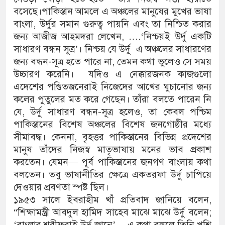
বসেছে।পাকিস্তান আমলে এ অঞ্চলের মানুষের মুখের ভাষা
বাংলা, উর্দুর সমান গুরুত্ব পায়নি এবং তা নিশ্চিত করার
জন্য আজীজ আহমদরা লেখেন, ….‘নিশ্চয়ই উর্দু একটি
সাধারণ বন্ধন সূত্র’। নিশ্চয় যে উর্দু এ অঞ্চলের সাধারণের
জন্য বন্ধন-সূত্র হতে পারে না, তেমন কথা ভুলেও সে সময়
উচ্চারণ করেনি। যদিও এ নেক্কারজনক কাজগুলো
এদেশের পণ্ডিতজনেরাই নিজেদের আখের ঘুচানোর জন্য
কলের পুতুলের মত করে গেছেন। তাঁরা বলতে পারেন নি
যে, উর্দু সাধারণ বন্ধন-সূত্র হলেও, তা কেবল পশ্চিম
পাকিস্তানের বিশেষ অঞ্চলের বিশেষ জনগোষ্ঠীর মধ্যে
সীমাবদ্ধ। কেননা, বৃহত্তর পাকিস্তানের বিভিন্ন প্রদেশের
মানুষ তাঁদের নিজস্ব মাতৃভাষায় মনের ভাব প্রকাশ
করতেন। যেমন— পূর্ব পাকিস্তানের জনগণ বাংলায় কথা
বলতেন। তবু ভাষানীতির ক্ষেত্রে একতরফা উর্দু চাপিয়ে
দেওয়ার প্রবণতা স্পষ্ট ছিল।
১৯৫৩ সালে ইবরাহীম খাঁ প্রতিবাদ জানিয়ে বলেন,
“শিক্ষামন্ত্রী আবদুল হামিদ সাহেব মাঝে মাঝে উর্দু বলেন;
‘বাংলার শরীফরাই উর্দু জানে’— এ কথা বললে তিনি খুশি