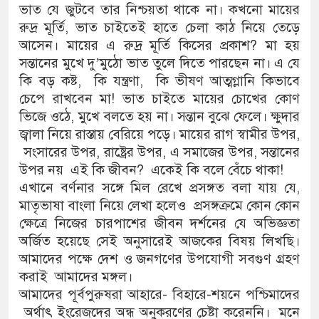
ভাত যে জুটবে তার নিশ্চয়তা থাকে না। কখনো মায়ের
রুদ্র মূর্তি, ভাত চাইতেই হাতে চেলা কাঠ নিয়ে তেড়ে
আসেন। মায়ের এ রুদ্র মূর্তি কিসের প্রকাশ? মা হয়
সন্তানের মুখে দু’মুঠো ভাত তুলে দিতে পারছেন না। এ যে
কি বড় কষ্ট, কি যন্ত্রণা, কি ভীষণ আত্মগ্লানি কিভাবে
চেপে রাখবেন মা! ভাত চাইতে মায়ের চোখের কোণ
ভিজে ওঠে, মুখে বলতে হয় না। সন্তান বুঝে ফেলে। ক্ষুদার
জ্বালা নিয়ে রাস্তায় বেরিয়ে পড়ে। মায়ের রাগ স্বামীর উপর,
সংসারের উপর, রাষ্ট্রের উপর, এ সমাজের উপর, সন্তানের
উপর নয় এই কি জীবন? একেই কি বলে বেঁচে থাকা!
এখানে বর্ণনার সঙ্গে মিল রেখে প্রসঙ্গত বলা যায় যে,
মাতৃভাষা বাংলা নিয়ে লেখা হলেও প্রসঙ্গক্রমে কোন কোন
ক্ষেত্রে নিজের চারপাশের জীবন দর্শনের যে অভিজ্ঞতা
অর্জিত হয়েছে সেই অনুসারেই আজকের বিষয় লিখছি।
আমাদের পক্ষে দেশ ও জনগণের উপযোগী সবগুণ গ্রহণ
করাই আমাদের মঙ্গল।
আমাদের পূর্বপুরুষরা আহারে- বিহারে-শয়নে পশ্চিমাদের
অর্থাৎ ইংরেজদের অন্ধ অনুকরণের চেষ্টা করেননি। মনে