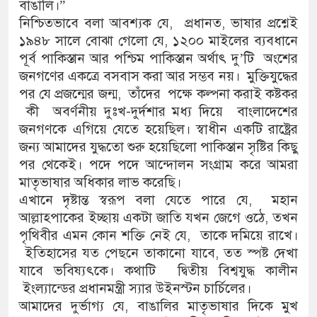
বাঙালি।”
নিশ্চিতভাবে বলা আবশ্যক যে, প্রধানত, ভাষার প্রশ্নেই
১৯৪৮ সালে বোঝা গেলো যে, ১২০০ মাইলের ব্যবধানে
পূর্ব পাকিস্তান আর পশ্চিম পাকিস্তান অর্থাৎ দু’টি অংশের
জনগণের একত্রে বসবাস করা আর সম্ভব নয়। মুক্তিযুদ্ধের
পর যে প্রজন্মের জন্ম, তাঁদের পক্ষে কল্পনা করাই কষ্টকর
কী অবর্ণনীয় দুঃখ-দুর্দশার মধ্য দিয়ে বাংলাদেশের
জনগণকে এগিয়ে যেতে হয়েছিল। স্বাধীন একটি রাষ্ট্রের
জন্য আমাদের যুদ্ধতো শুরু হয়েছিলো পাকিস্তান সৃষ্টির কিছু
পর থেকেই। পদে পদে আন্দোলন সংগ্রাম করে আমরা
মাতৃভাষার অধিকার লাভ করেছি।
এখানে দৃষ্টান্ত স্বরূপ বলা যেতে পারে যে, মহান
আল্লাহ্পাকের ইচ্ছায় একটা জাতি যখন জেগে ওঠে, তখন
পৃথিবীর এমন কোন শক্তি নেই যে, তাকে দমিয়ে রাখে।
ইতিহাসের যত পেছনে তাকানো যাবে, তত স্পষ্ট দেখা
যাবে ভবিষ্যৎকে। কথাটি দ্বিতীয় বিশ্বযুদ্ধ কালীন
ইংল্যান্ডের প্রধানমন্ত্রী স্যার উইনস্টন চার্চিলের।
আমাদের দুর্ভাগ্য যে, বাঙালির মাতৃভাষার দিকে মুখ