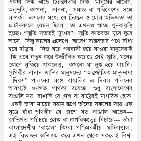
একটা দিক আছে চিরন্তনতার দিক। মানুষের আবেগ,
অনুভূতি, কল্পনা, ভাবনা, সমাজ বা পরিবেশের সঙ্গে
সম্পর্ক। এসবের মধ্যে যে চিরন্তন ও মৌল অভিজ্ঞতা তা
প্রাচীনকালে যেমন ছিলো, তা এখনও আছে পুনরাবৃত্তি
হচ্ছে। “স্মৃতি সততই সুখের”। স্মৃতি কাতরতা ঘুরে ঘুরে
আসে, কিন্তু কালের প্রলেপে আবেগ বাস্তবতার পথে বাঁধা
হয়ে দাঁড়ায়। নিজ ঘরে পরবাসী হয়ে যাওয়া মানুষেরাই
কি তবে নতুন করে উজ্জীবিত করেছে সেই-স্মৃতি, মনের
কোণে লুকিয়ে থাকলেও, কখনো যা লুপ্ত হয়ে যায়নি।
পৃথিবীর নানান জাতির মানুষদের “আন্তর্জাতিক-মাতৃভাষা
দিবস” পালনের সঙ্গে বাঙালির এ দিবস পালনের
আবশ্যই গুণগত পার্থক্য রয়েছে। শুধু বাংলাদেশের
বাঙালি নয়, বাঙালি যে দেশ বা রাষ্ট্রেরই নাগরিক হোক,
একই ভাষা মায়ের সন্তান রূপে তাঁদের সকলের সত্তা এক
সূত্রে বাঁধা।পৃথিবীর যে দেশে যত বাঙালি আছেন—
জাতিগত পরিচয়ে হোক বা নাগরিকত্বের বিচারে— তাঁরা
বাংলাদেশীয় ‘বাঙাল’ কিংবা পশ্চিমবঙ্গীয় ‘ঘটিবাঙাল’,
এই বিভাজন অতিক্রম করে এখন থেকে সকলেই বিশ্ব-