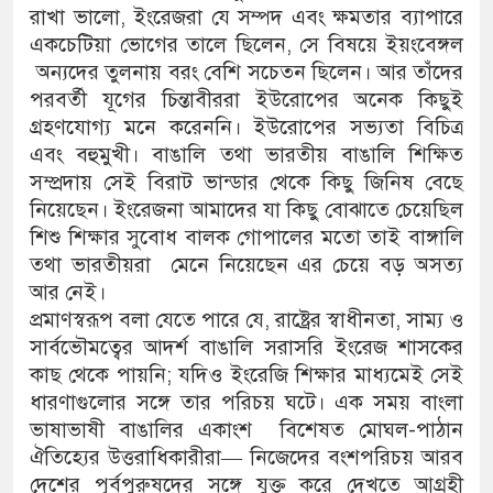
রাখা ভালো, ইংরেজরা যে সম্পদ এবং ক্ষমতার ব্যাপারে
একচেটিয়া ভোগের তালে ছিলেন, সে বিষয়ে ইয়ংবেঙ্গল
অন্যদের তুলনায় বরং বেশি সচেতন ছিলেন। আর তাঁদের
পরবর্তী যূগের চিন্তাবীররা ইউরোপের অনেক কিছুই
গ্রহণযোগ্য মনে করেননি। ইউরোপের সভ্যতা বিচিত্র
এবং বহুমুখী। বাঙালি তথা ভারতীয় বাঙালি শিক্ষিত
সম্প্রদায় সেই বিরাট ভান্ডার থেকে কিছু জিনিষ বেছে
নিয়েছেন। ইংরেজনা আমাদের যা কিছু বোঝাতে চেয়েছিল
শিশু শিক্ষার সুবোধ বালক গোপালের মতো তাই বাঙ্গালি
তথা ভারতীয়রা মেনে নিয়েছেন এর চেয়ে বড় অসত্য
আর নেই।
প্রমাণস্বরূপ বলা যেতে পারে যে, রাষ্ট্রের স্বাধীনতা, সাম্য ও
সার্বভৌমত্বের আদর্শ বাঙালি সরাসরি ইংরেজ শাসকের
কাছ থেকে পায়নি; যদিও ইংরেজি শিক্ষার মাধ্যমেই সেই
ধারণাগুলোর সঙ্গে তার পরিচয় ঘটে। এক সময় বাংলা
ভাষাভাষী বাঙালির একাংশ বিশেষত মোঘল-পাঠান
ঐতিহ্যের উত্তরাধিকারীরা— নিজেদের বংশপরিচয় আরব
দেশের পূর্বপুরুষদের সঙ্গে যুক্ত করে দেখতে আগ্রহী