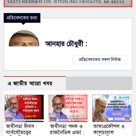
প্রতিবেদকের তথ্য
আনহার চৌধুরী :
প্রতিবেদকের সকল নিউজ
এ জাতীয় আরো খবর
স্বাধীনতা দিবস :
স্বাধীনতা পদক ও
ভাষাপ্রকৌশল ও
সার্বভৌমত্বের
রাজনৈতিক প্রজ্ঞা :
কালচারাল