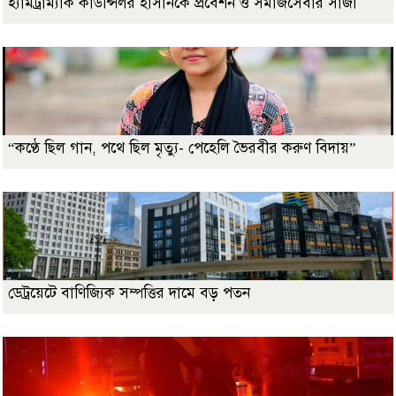
হ্যামট্রাম্যাক কাউন্সিলর হাসানকে প্রবেশন ও সমাজসেবার সাজা
“কণ্ঠে ছিল গান, পথে ছিল মৃত্যু- পেহেলি ভৈরবীর করুণ বিদায়”
ডেট্রয়েটে বাণিজ্যিক সম্পত্তির দামে বড় পতন