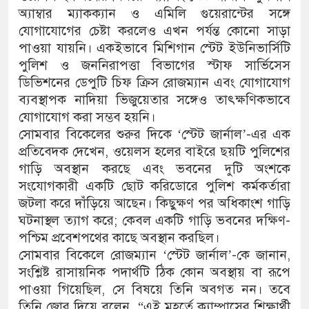
অ্যাম্বার ম্যাকক্যান ও এমিলি গুয়েরান্টের সঙ্গে
যোগাযোগের চেষ্টা করলেও এখন পর্যন্ত কোনো সাড়া
পাওয়া যায়নি। একইভাবে মিশিগান স্টেট ইউনিভার্সিটি
পুলিশ ও জননিরাপত্তা বিভাগের স্টাফ সার্ভিসেস
ডিভিশনের ডেপুটি চিফ ক্রিস রোজম্যান এবং যোগাযোগ
ব্যবস্থাপক নাদিয়া ভিজুয়েতার সঙ্গেও তাৎক্ষণিকভাবে
যোগাযোগ করা সম্ভব হয়নি।
সোমবার বিকেলের শুরুর দিকে ‘স্টেট জার্নাল’-এর এক
প্রতিবেদক দেখেন, ওয়েলস হলের বাইরে ছয়টি পুলিশের
গাড়ি অবস্থান করছে এবং ভবনের দুটি অংশকে
সংযোগকারী একটি ছোট করিডোরে পুলিশ কর্মকর্তারা
জটলা করে দাঁড়িয়ে আছেন। কিছুক্ষণ পর অধিকাংশ গাড়ি
ঘটনাস্থল ত্যাগ করে; কেবল একটি গাড়ি ভবনের দক্ষিণ-
পশ্চিম প্রবেশপথের কাছে অবস্থান করছিল।
সোমবার বিকেলে রোজম্যান ‘স্টেট জার্নাল’-কে জানান,
সংশ্লিষ্ট রাসায়নিক পদার্থটি ঠিক কোন অবস্থায় বা রূপে
পাওয়া গিয়েছিল, সে বিষয়ে তিনি অবগত নন। তবে
তিনি জোর দিয়ে বলেন, “এই মুহূর্তে ক্যাম্পাসের শিক্ষার্থী