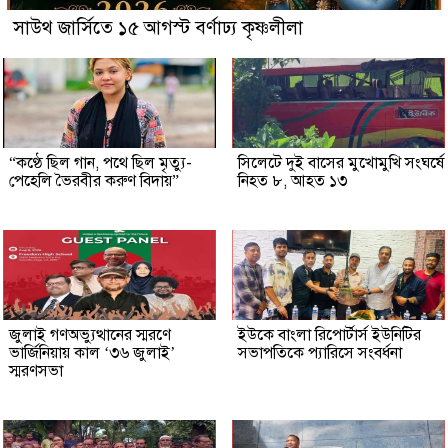
সাউথ জার্সিতে ১৫ আগস্ট বর্ণাঢ্য কৃষ্ণলীলা
“কণ্ঠে ছিল গান, পথে ছিল মৃত্যু-
সিলেটে দুই বাসের মুখোমুখি সংঘর্ষে
পেহেলি ভৈরবীর করুণ বিদায়”
নিহত ৮, আহত ১৩
জুলাই গণঅভ্যুত্থানের স্মরণে
ইউকে বাংলা রিপোর্টার্স ইউনিটির
ভার্জিনিয়ায় কাল ‘৩৬ জুলাই’
সভাপতিকে প্যারিসে সংবর্ধনা
স্মরণসভা