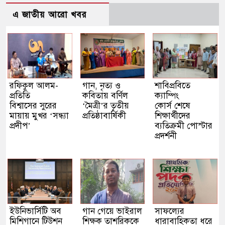
এ জাতীয় আরো খবর
রফিকুল আলম-
গান, নৃত্য ও
শাবিপ্রবিতে
প্রতিতি
কবিতায় বর্ণিল
ক্যাম্পিং
বিশ্বাসের সুরের
‘মৈত্রী’র তৃতীয়
কোর্স শেষে
মায়ায় মুখর ‘সন্ধ্যা
প্রতিষ্ঠাবার্ষিকী
শিক্ষার্থীদের
প্রদীপ’
ব্যতিক্রমী পোস্টার
প্রদর্শনী
ইউনিভার্সিটি অব
গান গেয়ে ভাইরাল
সাফল্যের
মিশিগানে টিউশন
শিক্ষক তাশরিককে
ধারাবাহিকতা ধরে