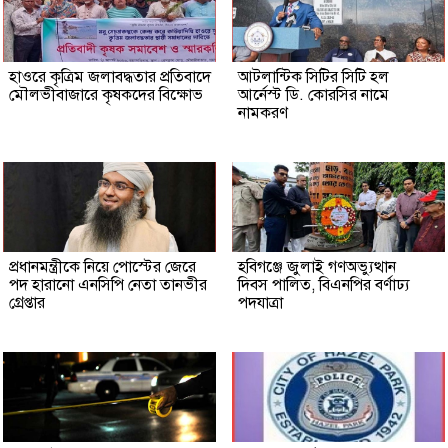
হাওরে কৃত্রিম জলাবদ্ধতার প্রতিবাদে
আটলান্টিক সিটির সিটি হল
মৌলভীবাজারে কৃষকদের বিক্ষোভ
আর্নেস্ট ডি. কোরসির নামে
নামকরণ
প্রধানমন্ত্রীকে নিয়ে পোস্টের জেরে
হবিগঞ্জে জুলাই গণঅভ্যুত্থান
পদ হারানো এনসিপি নেতা তানভীর
দিবস পালিত, বিএনপির বর্ণাঢ্য
গ্রেপ্তার
পদযাত্রা