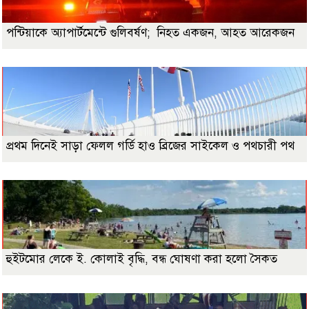
পন্টিয়াকে অ্যাপার্টমেন্টে গুলিবর্ষণ; নিহত একজন, আহত আরেকজন
প্রথম দিনেই সাড়া ফেলল গর্ডি হাও ব্রিজের সাইকেল ও পথচারী পথ
হুইটমোর লেকে ই. কোলাই বৃদ্ধি, বন্ধ ঘোষণা করা হলো সৈকত