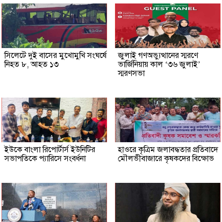
সিলেটে দুই বাসের মুখোমুখি সংঘর্ষে
জুলাই গণঅভ্যুত্থানের স্মরণে
নিহত ৮, আহত ১৩
ভার্জিনিয়ায় কাল ‘৩৬ জুলাই’
স্মরণসভা
ইউকে বাংলা রিপোর্টার্স ইউনিটির
হাওরে কৃত্রিম জলাবদ্ধতার প্রতিবাদে
সভাপতিকে প্যারিসে সংবর্ধনা
মৌলভীবাজারে কৃষকদের বিক্ষোভ