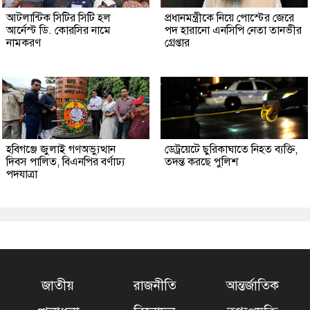
আটলান্টিক সিটির সিটি হল
প্রধানমন্ত্রীকে নিয়ে পোস্টের জেরে
আর্নেস্ট ডি. কোরসির নামে
পদ হারানো এনসিপি নেতা তানভীর
নামকরণ
গ্রেপ্তার
হবিগঞ্জে জুলাই গণঅভ্যুত্থান
ডেট্রয়েটে ছুরিকাঘাতে নিহত ব্যক্তি,
দিবস পালিত, বিএনপির বর্ণাঢ্য
তদন্ত করছে পুলিশ
পদযাত্রা
জাতীয়
রাজনীতি
আন্তর্জাতিক