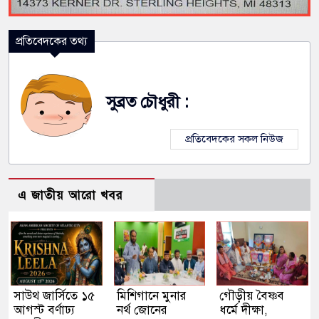
প্রতিবেদকের তথ্য
সুব্রত চৌধুরী :
প্রতিবেদকের সকল নিউজ
এ জাতীয় আরো খবর
সাউথ জার্সিতে ১৫
মিশিগানে মুনার
গৌড়ীয় বৈষ্ণব
আগস্ট বর্ণাঢ্য
নর্থ জোনের
ধর্মে দীক্ষা,