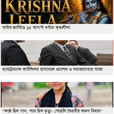
সাউথ জার্সিতে ১৫ আগস্ট বর্ণাঢ্য কৃষ্ণলীলা
হ্যামট্রাম্যাক কাউন্সিলর হাসানকে প্রবেশন ও সমাজসেবার সাজা
“কণ্ঠে ছিল গান, পথে ছিল মৃত্যু- পেহেলি ভৈরবীর করুণ বিদায়”