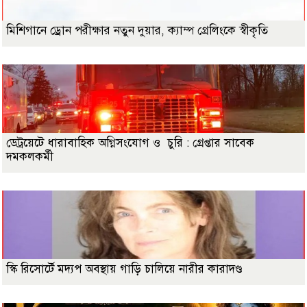
মিশিগানে ড্রোন পরীক্ষার নতুন দুয়ার, ক্যাম্প গ্রেলিংকে স্বীকৃতি
ডেট্রয়েটে ধারাবাহিক অগ্নিসংযোগ ও চুরি : গ্রেপ্তার সাবেক
দমকলকর্মী
স্কি রিসোর্টে মদ্যপ অবস্থায় গাড়ি চালিয়ে নারীর কারাদণ্ড