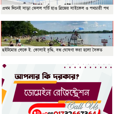
প্রথম দিনেই সাড়া ফেলল গর্ডি হাও ব্রিজের সাইকেল ও পথচারী পথ
হুইটমোর লেকে ই. কোলাই বৃদ্ধি, বন্ধ ঘোষণা করা হলো সৈকত