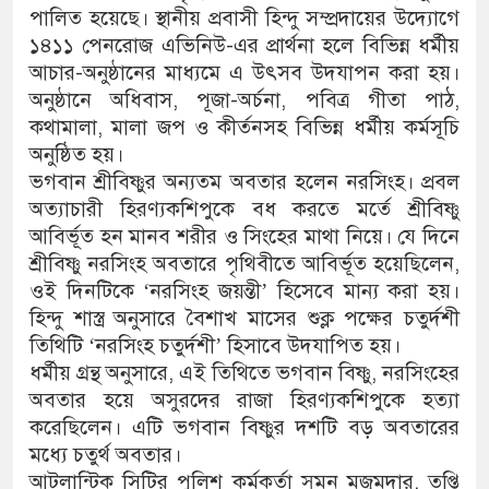
পালিত হয়েছে। স্থানীয় প্রবাসী হিন্দু সম্প্রদায়ের উদ্যোগে
১৪১১ পেনরোজ এভিনিউ-এর প্রার্থনা হলে বিভিন্ন ধর্মীয়
আচার-অনুষ্ঠানের মাধ্যমে এ উৎসব উদযাপন করা হয়।
অনুষ্ঠানে অধিবাস, পূজা-অর্চনা, পবিত্র গীতা পাঠ,
কথামালা, মালা জপ ও কীর্তনসহ বিভিন্ন ধর্মীয় কর্মসূচি
অনুষ্ঠিত হয়।
ভগবান শ্রীবিষ্ণুর অন্যতম অবতার হলেন নরসিংহ। প্রবল
অত্যাচারী হিরণ্যকশিপুকে বধ করতে মর্তে শ্রীবিষ্ণু
আবির্ভূত হন মানব শরীর ও সিংহের মাথা নিয়ে। যে দিনে
শ্রীবিষ্ণু নরসিংহ অবতারে পৃথিবীতে আবির্ভূত হয়েছিলেন,
ওই দিনটিকে ‘নরসিংহ জয়ন্তী’ হিসেবে মান্য করা হয়।
হিন্দু শাস্ত্র অনুসারে বৈশাখ মাসের শুক্ল পক্ষের চতুর্দশী
তিথিটি ‘নরসিংহ চতুর্দশী’ হিসাবে উদযাপিত হয়।
ধর্মীয় গ্রন্থ অনুসারে, এই তিথিতে ভগবান বিষ্ণু, নরসিংহের
অবতার হয়ে অসুরদের রাজা হিরণ্যকশিপুকে হত্যা
করেছিলেন। এটি ভগবান বিষ্ণুর দশটি বড় অবতারের
মধ্যে চতুর্থ অবতার।
আটলান্টিক সিটির পুলিশ কর্মকর্তা সুমন মজুমদার, তৃপ্তি