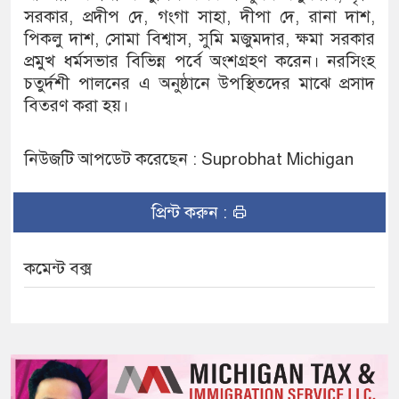
সরকার, প্রদীপ দে, গংগা সাহা, দীপা দে, রানা দাশ,
পিকলু দাশ, সোমা বিশ্বাস, সুমি মজুমদার, ক্ষমা সরকার
প্রমুখ ধর্মসভার বিভিন্ন পর্বে অংশগ্রহণ করেন। নরসিংহ
চতুর্দশী পালনের এ অনুষ্ঠানে উপস্থিতদের মাঝে প্রসাদ
বিতরণ করা হয়।
নিউজটি আপডেট করেছেন : Suprobhat Michigan
প্রিন্ট করুন :
কমেন্ট বক্স