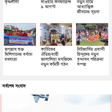
কৃষ্ণলীলা
দাওয়াহ কনফারেন্স
নতুন নামে
৯ আগস্ট
আধ্যাত্মিক
জীবনের সূচনা
জগন্নাথ ভক্ত
কার্ডিফের
নিউজার্সির প্রবাসী
মিশিগানের বর্ণাঢ্য
ঐতিহ্যবাহী
হিন্দুদের নতুন
রথযাত্রা
জালালিয়া মসজিদের
বৃন্দাবন পরিক্রমা
নতুন কমিটি গঠন
সম্পন্ন
সর্বশেষ সংবাদ