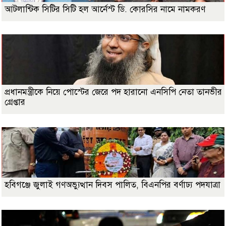
আটলান্টিক সিটির সিটি হল আর্নেস্ট ডি. কোরসির নামে নামকরণ
প্রধানমন্ত্রীকে নিয়ে পোস্টের জেরে পদ হারানো এনসিপি নেতা তানভীর
গ্রেপ্তার
হবিগঞ্জে জুলাই গণঅভ্যুত্থান দিবস পালিত, বিএনপির বর্ণাঢ্য পদযাত্রা