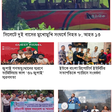
সিলেটে দুই বাসের মুখোমুখি সংঘর্ষে নিহত ৮, আহত ১৩
জুলাই গণঅভ্যুত্থানের স্মরণে
ইউকে বাংলা রিপোর্টার্স ইউনিটির
ভার্জিনিয়ায় কাল ‘৩৬ জুলাই’
সভাপতিকে প্যারিসে সংবর্ধনা
স্মরণসভা