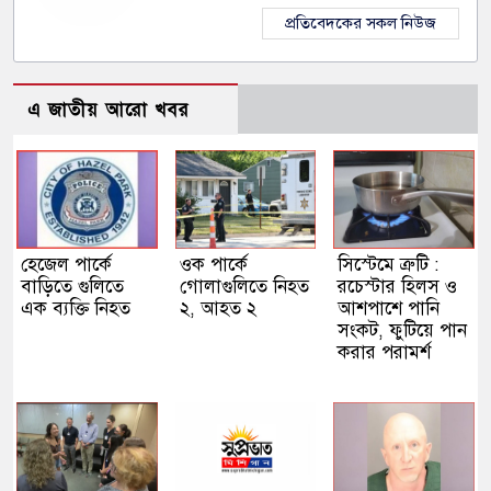
প্রতিবেদকের সকল নিউজ
এ জাতীয় আরো খবর
হেজেল পার্কে
ওক পার্কে
সিস্টেমে ত্রুটি :
বাড়িতে গুলিতে
গোলাগুলিতে নিহত
রচেস্টার হিলস ও
এক ব্যক্তি নিহত
২, আহত ২
আশপাশে পানি
সংকট, ফুটিয়ে পান
করার পরামর্শ