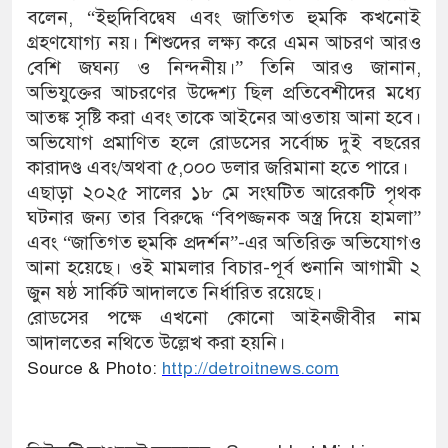
বলেন, “ইহুদিবিদ্বেষ এবং জাতিগত হুমকি কখনোই
গ্রহণযোগ্য নয়। শিশুদের লক্ষ্য করে এমন আচরণ আরও
বেশি জঘন্য ও নিন্দনীয়।” তিনি আরও জানান,
অভিযুক্তের আচরণের উদ্দেশ্য ছিল প্রতিবেশীদের মধ্যে
আতঙ্ক সৃষ্টি করা এবং তাকে আইনের আওতায় আনা হবে।
অভিযোগ প্রমাণিত হলে রোডসের সর্বোচ্চ দুই বছরের
কারাদণ্ড এবং/অথবা ৫,০০০ ডলার জরিমানা হতে পারে।
এছাড়া ২০২৫ সালের ১৮ মে সংঘটিত আরেকটি পৃথক
ঘটনার জন্য তার বিরুদ্ধে “বিপজ্জনক অস্ত্র দিয়ে হামলা”
এবং “জাতিগত হুমকি প্রদর্শন”-এর অতিরিক্ত অভিযোগও
আনা হয়েছে। ওই মামলার বিচার-পূর্ব শুনানি আগামী ২
জুন ষষ্ঠ সার্কিট আদালতে নির্ধারিত রয়েছে।
রোডসের পক্ষে এখনো কোনো আইনজীবীর নাম
আদালতের নথিতে উল্লেখ করা হয়নি।
Source & Photo:
http://detroitnews.com