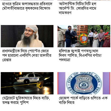
হাওরে কৃত্রিম জলাবদ্ধতার প্রতিবাদে
আটলান্টিক সিটির সিটি হল
মৌলভীবাজারে কৃষকদের বিক্ষোভ
আর্নেস্ট ডি. কোরসির নামে
নামকরণ
প্রধানমন্ত্রীকে নিয়ে পোস্টের জেরে
হবিগঞ্জে জুলাই গণঅভ্যুত্থান
পদ হারানো এনসিপি নেতা তানভীর
দিবস পালিত, বিএনপির বর্ণাঢ্য
গ্রেপ্তার
পদযাত্রা
ডেট্রয়েটে ছুরিকাঘাতে নিহত ব্যক্তি,
হেজেল পার্কে বাড়িতে গুলিতে এক
তদন্ত করছে পুলিশ
ব্যক্তি নিহত