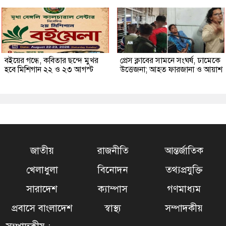
বইয়ের গন্ধে, কবিতার ছন্দে মুখর
প্রেস ক্লাবের সামনে সংঘর্ষ, ঢামেকে
হবে মিশিগান ২২ ও ২৩ আগস্ট
উত্তেজনা; আহত ফারজানা ও আয়াশ
জাতীয়
রাজনীতি
আন্তর্জাতিক
খেলাধুলা
বিনোদন
তথ্যপ্রযুক্তি
সারাদেশ
ক্যাম্পাস
গণমাধ্যম
প্রবাসে বাংলাদেশ
স্বাস্থ্য
সম্পাদকীয়