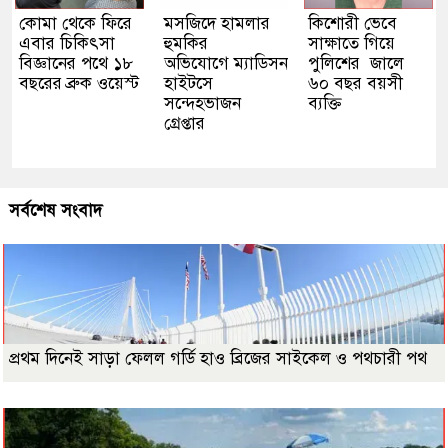
কোমা থেকে ফিরে
মসজিদে হামলার
কিশোরী ভেবে
এবার চিকিৎসা
হুমকির
সাক্ষাতে গিয়ে
বিজ্ঞানের পথে ১৮
অভিযোগে ম্যাডিসন
পুলিশের জালে
বছরের ব্রুক ওয়েস্ট
হাইটসে
৬০ বছর বয়সী
সন্দেহভাজন
ব্যক্তি
গ্রেপ্তার
সর্বশেষ সংবাদ
প্রথম দিনেই সাড়া ফেলল গর্ডি হাও ব্রিজের সাইকেল ও পথচারী পথ