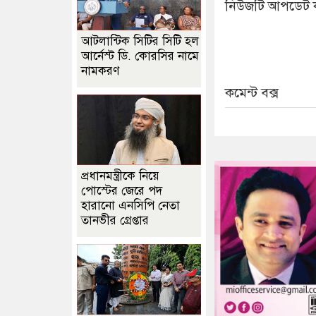
নিউজটি আপডেট 
আটলান্টিক সিটির সিটি হল
আর্নেস্ট ডি. কোরসির নামে
নামকরণ
কমেন্ট বক্স
প্রধানমন্ত্রীকে নিয়ে
পোস্টের জেরে পদ
হারানো এনসিপি নেতা
তানভীর গ্রেপ্তার