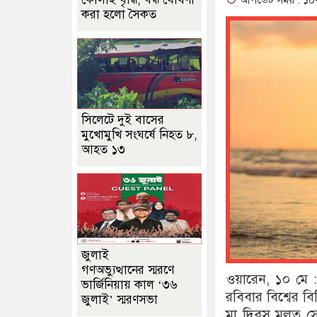
আপডেট সময় : ১০-০
করা হলো সৈকত
সিলেটে দুই বাসের
মুখোমুখি সংঘর্ষে নিহত ৮,
আহত ১৩
জুলাই
গণঅভ্যুত্থানের স্মরণে
ওয়ারেন, ১০ মে :
ভার্জিনিয়ায় কাল ‘৩৬
রবিবার বিশ্বের বি
জুলাই’ স্মরণসভা
মা দিবস মূলত সেই