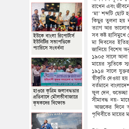
রাখেন এবং জীবনের 
‘মা’ শব্দটি ছোট
কিছুর তুলনা হয় ন
ত্যাগ আর ভালোব
সব কষ্ট হাসিমুখে
ইউকে বাংলা রিপোর্টার্স
ইউনিটির সভাপতিকে
মা দিবসের ইতিহা
প্যারিসে সংবর্ধনা
জানিয়ে বিশেষ অনুষ
১৯০৫ সালে আনা জ
মায়ের স্মৃতিকে
১৯১৪ সালে যুক্তর
স্বীকৃতি দেওয়া হয়
বর্তমানে বাংলাদ
হাওরে কৃত্রিম জলাবদ্ধতার
ফুল দেন, শুভেচ্
প্রতিবাদে মৌলভীবাজারে
সীমাবদ্ধ নয়- মায়
কৃষকদের বিক্ষোভ
আজকের দিনে আস
পৃথিবীতে মায়ের