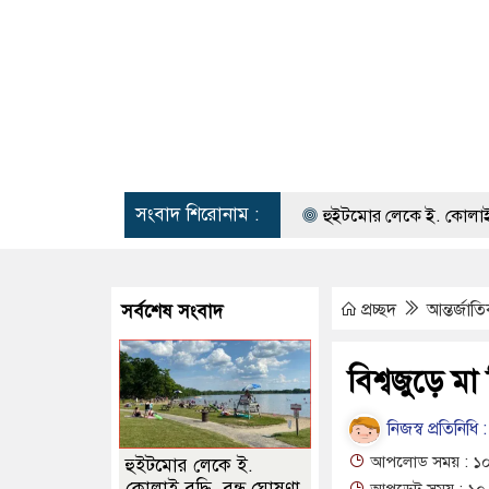
সংবাদ শিরোনাম :
হুইটমোর লেকে ই. কোলাই বৃদ্ধি, বন্ধ ঘো
প্রচ্ছদ
আন্তর্জাত
সর্বশেষ সংবাদ
বিশ্বজুড়ে 
নিজস্ব প্রতিনিধি :
আপলোড সময় : ১০-০
হুইটমোর লেকে ই.
কোলাই বৃদ্ধি, বন্ধ ঘোষণা