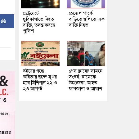
ডেট্রয়েটে
হেজেল পার্কে
ছুরিকাঘাতে নিহত
বাড়িতে গুলিতে এক
:
ব্যক্তি, তদন্ত করছে
ব্যক্তি নিহত
পুলিশ
বইয়ের গন্ধে,
প্রেস ক্লাবের সামনে
কবিতার ছন্দে মুখর
সংঘর্ষ, ঢামেকে
হবে মিশিগান ২২ ও
উত্তেজনা; আহত
২৩ আগস্ট
ফারজানা ও আয়াশ