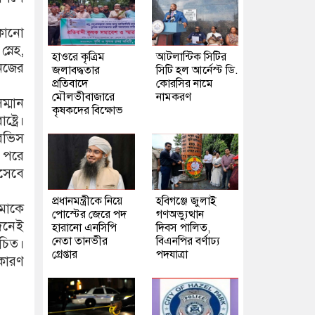
 কোনো
্নেহ,
হাওরে কৃত্রিম
আটলান্টিক সিটির
িজের
জলাবদ্ধতার
সিটি হল আর্নেস্ট ডি.
প্রতিবাদে
কোরসির নামে
মৌলভীবাজারে
নামকরণ
ম্মান
কৃষকদের বিক্ষোভ
ট্রে।
ারভিস
 পরে
িসেবে
প্রধানমন্ত্রীকে নিয়ে
হবিগঞ্জে জুলাই
 মাকে
পোস্টের জেরে পদ
গণঅভ্যুত্থান
দিনেই
হারানো এনসিপি
দিবস পালিত,
নেতা তানভীর
বিএনপির বর্ণাঢ্য
উচিত।
গ্রেপ্তার
পদযাত্রা
কারণ