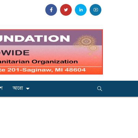
েশ
আরো