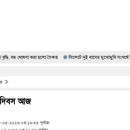
ষণা করা হলো সৈকত
সিলেটে দুই বাসের মুখোমুখি সংঘর্ষে নিহত ৮, আহত 
িক
মা দিবস আজ
৫-২০২৬ ০৩:১৬:৪৫ পূর্বাহ্ন