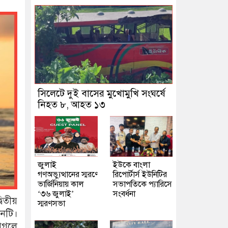
সিলেটে দুই বাসের মুখোমুখি সংঘর্ষে
নিহত ৮, আহত ১৩
জুলাই
ইউকে বাংলা
গণঅভ্যুত্থানের স্মরণে
রিপোর্টার্স ইউনিটির
ভার্জিনিয়ায় কাল
সভাপতিকে প্যারিসে
‘৩৬ জুলাই’
সংবর্ধনা
বিতীয়
স্মরণসভা
িনটি।
 আগলে