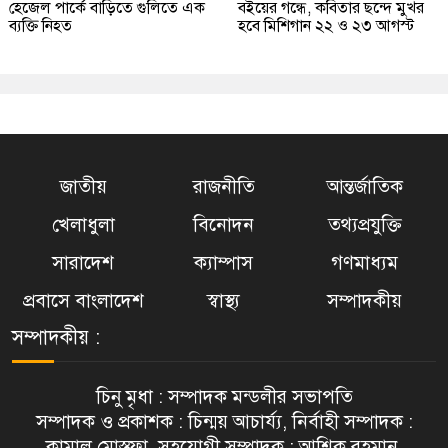
হেজেল পার্কে বাড়িতে গুলিতে এক
বইয়ের গন্ধে, কবিতার ছন্দে মুখর
ব্যক্তি নিহত
হবে মিশিগান ২২ ও ২৩ আগস্ট
জাতীয়
রাজনীতি
আন্তর্জাতিক
খেলাধুলা
বিনোদন
তথ্যপ্রযুক্তি
সারাদেশ
ক্যাম্পাস
গণমাধ্যম
প্রবাসে বাংলাদেশ
স্বাস্থ্য
সম্পাদকীয়
সম্পাদকীয় :
চিনু মৃধা : সম্পাদক মন্ডলীর সভাপতি
সম্পাদক ও প্রকাশক : চিন্ময় আচার্য্য, নির্বাহী সম্পাদক :
কামাল মোস্তফা, সহযোগী সম্পাদক : আশিক রহমান,