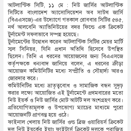
আটলান্টিক সিটি, ১১ মে : নিউ জার্সির আটলান্টিক
সিটিতে বাংলাদেশ অ্যাসোসিয়েশন অব সাউথ জার্সি
(বিএএসজে)-এর উদ্যোগে গতকাল রোববার সিটির ৫৪৫,
নর্থ আলবেনি অ্যাভিনিউয়ের বদর ফিল্ডে এক ক্রিকেট
টুর্নামেন্ট সফলভাবে সম্পন্ন হয়েছে।
টুর্নামেন্টের উদ্বোধন করেন আটলান্টিক সিটির মেয়র মার্টি
স্মল সিনিয়র, যিনি প্রধান অতিথি হিসেবে উপস্থিত
ছিলেন। তিনি এ ধরনের আয়োজনের জন্য বিএএসজে
কর্তৃপক্ষকে ধন্যবাদ জানিয়ে বলেন, এ ধরনের ক্রীড়া
আয়োজন কমিউনিটির মধ্যে সম্প্রীতি ও সৌহার্দ্য আরও
জোরদার করে।
কমিউনিটির মধ্যে ভ্রাতৃত্ববোধ ও সামাজিক বন্ধন সুদৃঢ়
করার লক্ষ্যে আয়োজিত এই টুর্নামেন্টে প্রথমবারের মতো
নিউ ইয়র্ক ও নিউ জার্সির মোট আটটি দল অংশগ্রহণ করে।
প্রতিযোগিতামূলক ও উপভোগ্য ম্যাচের মাধ্যমে পুরো
আয়োজনটি প্রাণবন্ত হয়ে ওঠে।
ফাইনাল খেলায় নিউ জার্সির ওল্ড ব্রিজ ওয়ারিয়র্স ক্রিকেট
দল নিউ ইয়র্কের ইয়াং ফাইটার্স ক্রিকেট দলকে পরাজিত