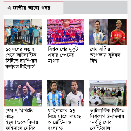
এ জাতীয় আরো খবর
১২ দলের লড়াই
বিশ্বকাপের মুকুট
শেষ বাঁশির
শেষে আটলান্টিক
এবার স্পেনের
অপেক্ষায় ফুটবল
সিটিতে চ্যাম্পিয়ন
মাথায়
বিশ্ব
কর্নারড টাইগার্স
শেষ ৭ মিনিটের
ফাইনালের স্বপ্ন
আটলান্টিক সিটিতে
ঝড়ে
নিয়ে মাঠে নামছে
বিশ্বকাপ উন্মাদনায়
ইংল্যান্ডকে বিদায়,
আর্জেন্টিনা ও
‘নর্থ টু শোর
ফাইনালে মেসির
ইংল্যান্ড
ফেস্টিভ্যাল’