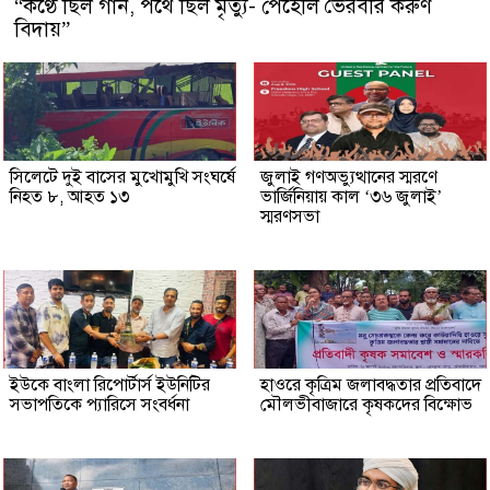
“কণ্ঠে ছিল গান, পথে ছিল মৃত্যু- পেহেলি ভৈরবীর করুণ
বিদায়”
সিলেটে দুই বাসের মুখোমুখি সংঘর্ষে
জুলাই গণঅভ্যুত্থানের স্মরণে
নিহত ৮, আহত ১৩
ভার্জিনিয়ায় কাল ‘৩৬ জুলাই’
স্মরণসভা
ইউকে বাংলা রিপোর্টার্স ইউনিটির
হাওরে কৃত্রিম জলাবদ্ধতার প্রতিবাদে
সভাপতিকে প্যারিসে সংবর্ধনা
মৌলভীবাজারে কৃষকদের বিক্ষোভ