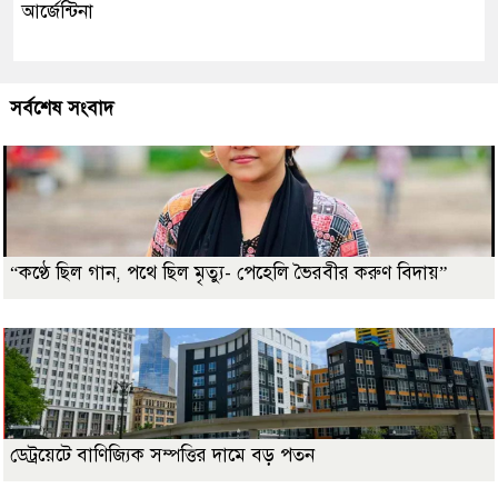
আর্জেন্টিনা
সর্বশেষ সংবাদ
“কণ্ঠে ছিল গান, পথে ছিল মৃত্যু- পেহেলি ভৈরবীর করুণ বিদায়”
ডেট্রয়েটে বাণিজ্যিক সম্পত্তির দামে বড় পতন