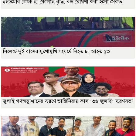
হুইটমোর লেকে ই. কোলাই বৃদ্ধি, বন্ধ ঘোষণা করা হলো সৈকত
সিলেটে দুই বাসের মুখোমুখি সংঘর্ষে নিহত ৮, আহত ১৩
জুলাই গণঅভ্যুত্থানের স্মরণে ভার্জিনিয়ায় কাল ‘৩৬ জুলাই’ স্মরণসভা