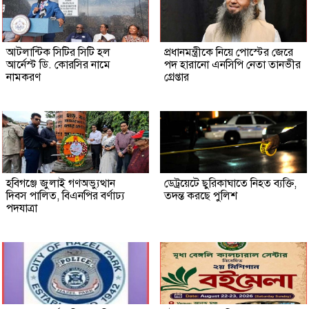
আটলান্টিক সিটির সিটি হল
প্রধানমন্ত্রীকে নিয়ে পোস্টের জেরে
আর্নেস্ট ডি. কোরসির নামে
পদ হারানো এনসিপি নেতা তানভীর
নামকরণ
গ্রেপ্তার
হবিগঞ্জে জুলাই গণঅভ্যুত্থান
ডেট্রয়েটে ছুরিকাঘাতে নিহত ব্যক্তি,
দিবস পালিত, বিএনপির বর্ণাঢ্য
তদন্ত করছে পুলিশ
পদযাত্রা