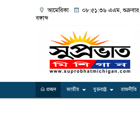
আমেরিকা
০৮:৫১:৩৭ এএম
, শুক্রব
বঙ্গাব্দ
প্রচ্ছদ
জাতীয়
যুক্তরাষ্ট্র
রাজনীতি