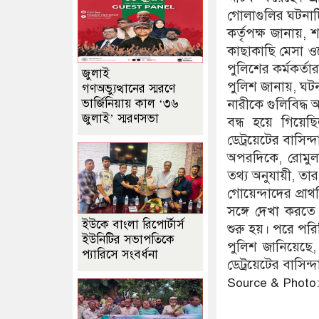
গোলাগুলির ঘটনাট
কর্তৃপক্ষ জানায়
কাছাকাছি মেসা ও
পুলিশের কর্মকর্তার
জুলাই
পুলিশ জানায়, ঘট
গণঅভ্যুত্থানের স্মরণে
ভার্জিনিয়ায় কাল ‘৩৬
নারীকে গুলিবিদ্ধ 
জুলাই’ স্মরণসভা
বন্ধ হয়ে গিয়েছ
ডেট্রয়েটের বাসিন্
অপরদিকে, রোমুলা
তথ্য অনুযায়ী, তার
গোয়েন্দাদের প্রা
সঙ্গে দেখা করতে
ইউকে বাংলা রিপোর্টার্স
শুরু হয়। পরে পরি
ইউনিটির সভাপতিকে
পুলিশ জানিয়েছে,
প্যারিসে সংবর্ধনা
ডেট্রয়েটের বাসিন্দ
Source & Photo