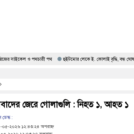
 ও পথচারী পথ
হুইটমোর লেকে ই. কোলাই বৃদ্ধি, বন্ধ ঘোষণা করা হলো স
িবাদের জেরে গোলাগুলি : নিহত ১, আহত ১
 ডেস্ক :
০৫-২০২৬ ১২:৪৩:২৪ অপরাহ্ন