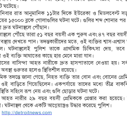
ি ঘটেছে।
, শনিবার রাত আনুমানিক ১১টার দিকে ইউরেকা ও মিডলবেল্ট 
য়ের ১৫০০০ ব্লকে গোলাগুলির ঘটনা ঘটে। গুলির শব্দ শোনার প
া দ্রুত ঘটনাস্থলে পৌঁছান।
নাস্থলে পৌঁছে তারা ৫১ বছর বয়সী এক পুরুষ এবং ৪৭ বছর বয়
অবস্থায় দেখতে পান। তদন্তকারীদের মতে, ওই ব্যক্তির শ্বাস-প্রশ্বা
িল। ঘটনাস্থলেই পুলিশ তাকে প্রাথমিক চিকিৎসা দেয়, তবে
দা ওই ব্যক্তি আঘাতের কাছে হার মেনে মারা যান।
সের বাসিন্দা আহত নারীকে দ্রুত হাসপাতালে নেওয়া হয়। সর
 অবস্থা গুরুতর হলেও স্থিতিশীল রয়েছে।
থমিক তদন্তে জানা গেছে, নিহত ব্যক্তি তার বোন এবং বোনের প্রে
 ওই বাড়িতে গিয়েছিলেন। একপর্যায়ে তাদের মধ্যে তীব্র বাকবি
স্থিতি সহিংস রূপ নেয় এবং গুলি ছোড়ার ঘটনা ঘটে।
 আহত নারীর ২৯ বছর বয়সী প্রেমিককে গ্রেপ্তার করা হয়েছে।
া। ঘটনাস্থল থেকে একটি আগ্নেয়াস্ত্রও উদ্ধার করেছে পুলিশ।
:
http://detroitnews.com