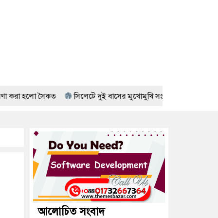
ৈকত
সিলেটে দুই বাসের মুখোমুখি সংঘর্ষে নিহত ৮, আহত ১৩
প্রধানম
আলোচিত সংবাদ