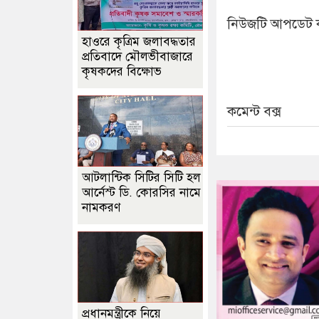
নিউজটি আপডেট 
হাওরে কৃত্রিম জলাবদ্ধতার
প্রতিবাদে মৌলভীবাজারে
কৃষকদের বিক্ষোভ
কমেন্ট বক্স
আটলান্টিক সিটির সিটি হল
আর্নেস্ট ডি. কোরসির নামে
নামকরণ
প্রধানমন্ত্রীকে নিয়ে