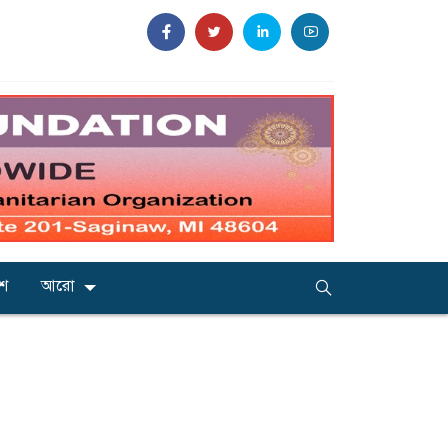
েশ
আরো