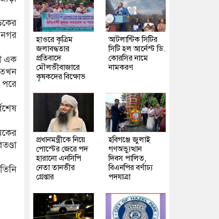
সড়কের
র নগর
হাওরে কৃত্রিম
আটলান্টিক সিটির
জলাবদ্ধতার
সিটি হল আর্নেস্ট ডি.
প্রতিবাদে
কোরসির নামে
সী এক
মৌলভীবাজারে
নামকরণ
স তখন
কৃষকদের বিক্ষোভ
 পরে
্বশেষ
মিকের
প্রধানমন্ত্রীকে নিয়ে
হবিগঞ্জে জুলাই
তণ্ডা
পোস্টের জেরে পদ
গণঅভ্যুত্থান
হারানো এনসিপি
দিবস পালিত,
নেতা তানভীর
বিএনপির বর্ণাঢ্য
 তিনি
গ্রেপ্তার
পদযাত্রা