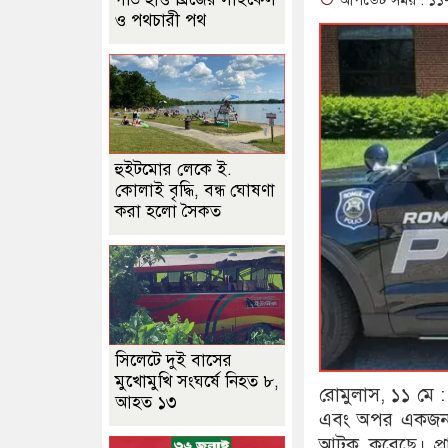
আপডেট সময় : ১১-
ও পথচারী পথ
হুইটমোর লেকে ই.
কোলাই বৃদ্ধি, বন্ধ ঘোষণা
করা হলো সৈকত
সিলেটে দুই বাসের
মুখোমুখি সংঘর্ষে নিহত ৮,
রোমুলাস, ১১ মে :
আহত ১৩
এবং অপর একজন 
আটক করেছে। প্র