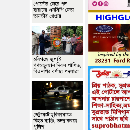
পোস্টের জেরে পদ
হারানো এনসিপি নেতা
তানভীর গ্রেপ্তার
হবিগঞ্জে জুলাই
গণঅভ্যুত্থান দিবস পালিত,
বিএনপির বর্ণাঢ্য পদযাত্রা
ডেট্রয়েটে ছুরিকাঘাতে
নিহত ব্যক্তি, তদন্ত করছে
পুলিশ