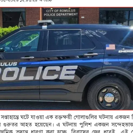
০৫-২০২৬ ১২:৪৩:২৪ অপরাহ্ন
 সপ্তাহান্তে ঘটে যাওয়া এক রক্তক্ষয়ী গোলাগুলির ঘটনায় একজন
গুরুতর আহত হয়েছেন। এ ঘটনায় পুলিশ একজন সন্দেহভা
াথমিক তদন্তে ধারণা করা হচ্ছে, বিবাদের জের ধরেই এই 