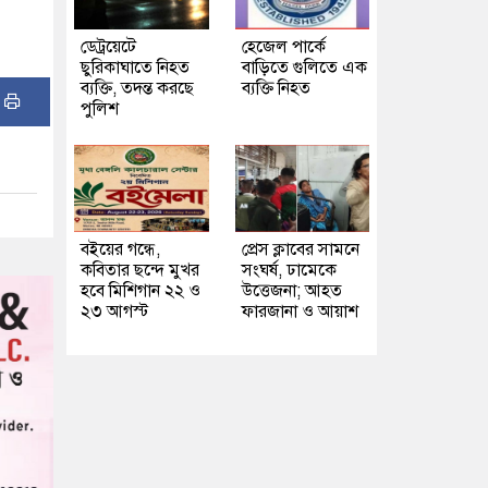
ডেট্রয়েটে
হেজেল পার্কে
ছুরিকাঘাতে নিহত
বাড়িতে গুলিতে এক
ব্যক্তি, তদন্ত করছে
ব্যক্তি নিহত
:
পুলিশ
বইয়ের গন্ধে,
প্রেস ক্লাবের সামনে
কবিতার ছন্দে মুখর
সংঘর্ষ, ঢামেকে
হবে মিশিগান ২২ ও
উত্তেজনা; আহত
২৩ আগস্ট
ফারজানা ও আয়াশ