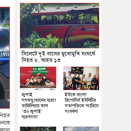
সিলেটে দুই বাসের মুখোমুখি সংঘর্ষে
নিহত ৮, আহত ১৩
জুলাই
ইউকে বাংলা
গণঅভ্যুত্থানের স্মরণে
রিপোর্টার্স ইউনিটির
ভার্জিনিয়ায় কাল
সভাপতিকে প্যারিসে
‘৩৬ জুলাই’
সংবর্ধনা
 নিহত
স্মরণসভা
জনকে
জোড়া