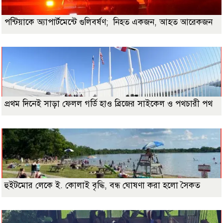
পন্টিয়াকে অ্যাপার্টমেন্টে গুলিবর্ষণ; নিহত একজন, আহত আরেকজন
প্রথম দিনেই সাড়া ফেলল গর্ডি হাও ব্রিজের সাইকেল ও পথচারী পথ
হুইটমোর লেকে ই. কোলাই বৃদ্ধি, বন্ধ ঘোষণা করা হলো সৈকত