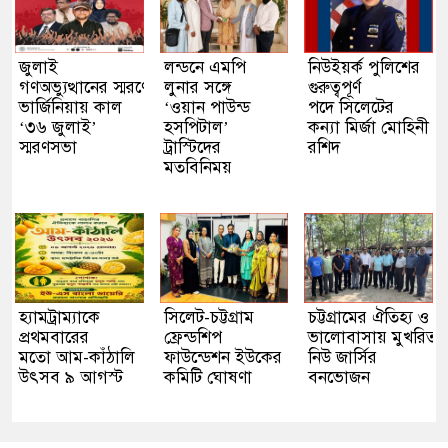
জুলাই
লন্ডনে এমপি
নিউইয়র্ক পুলিশের
গণঅভ্যুত্থানের স্মরণে
লুনার সঙ্গে
গুরুত্বপূর্ণ
ভার্জিনিয়ায় কাল
‘ওয়ান পাউন্ড
পদে সিলেটের
‘৩৬ জুলাই’
হসপিটাল’
কন্যা মির্জা মোহিনী
স্মরণসভা
ট্রাস্টিদের
রশিদ
মতবিনিময়
হ্যামট্রাম্যাকে
সিলেট-চট্টগ্রাম
চট্টগ্রামের ঐতিহ্য ও
প্রথমবারের
ফ্রেন্ডশিপ
ভালোবাসায় মুখরিত
মতো আম-কাঁঠালি
ফাউন্ডেশন ইউকের
নিউ জার্সির
উৎসব ৯ আগস্ট
কমিটি ঘোষণা
বনভোজন