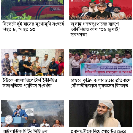
সিলেটে দুই বাসের মুখোমুখি সংঘর্ষে
জুলাই গণঅভ্যুত্থানের স্মরণে
নিহত ৮, আহত ১৩
ভার্জিনিয়ায় কাল ‘৩৬ জুলাই’
স্মরণসভা
ইউকে বাংলা রিপোর্টার্স ইউনিটির
হাওরে কৃত্রিম জলাবদ্ধতার প্রতিবাদে
সভাপতিকে প্যারিসে সংবর্ধনা
মৌলভীবাজারে কৃষকদের বিক্ষোভ
আটলান্টিক সিটির সিটি হল
প্রধানমন্ত্রীকে নিয়ে পোস্টের জেরে