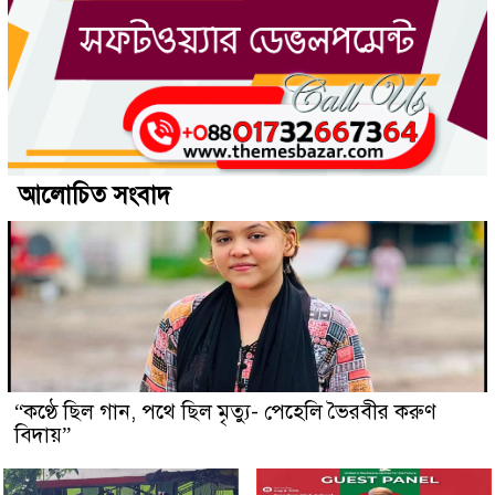
আলোচিত সংবাদ
“কণ্ঠে ছিল গান, পথে ছিল মৃত্যু- পেহেলি ভৈরবীর করুণ
বিদায়”