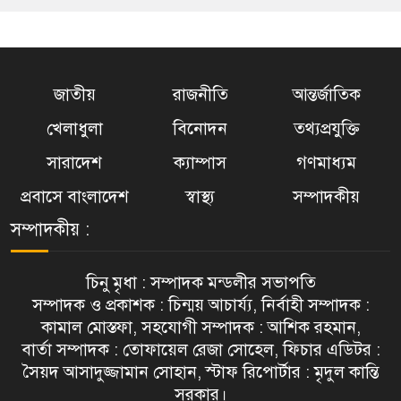
জাতীয়
রাজনীতি
আন্তর্জাতিক
খেলাধুলা
বিনোদন
তথ্যপ্রযুক্তি
সারাদেশ
ক্যাম্পাস
গণমাধ্যম
প্রবাসে বাংলাদেশ
স্বাস্থ্য
সম্পাদকীয়
সম্পাদকীয় :
চিনু মৃধা : সম্পাদক মন্ডলীর সভাপতি
সম্পাদক ও প্রকাশক : চিন্ময় আচার্য্য, নির্বাহী সম্পাদক :
কামাল মোস্তফা, সহযোগী সম্পাদক : আশিক রহমান,
বার্তা সম্পাদক : তোফায়েল রেজা সোহেল, ফিচার এডিটর :
সৈয়দ আসাদুজ্জামান সোহান, স্টাফ রিপোর্টার : মৃদুল কান্তি
সরকার।