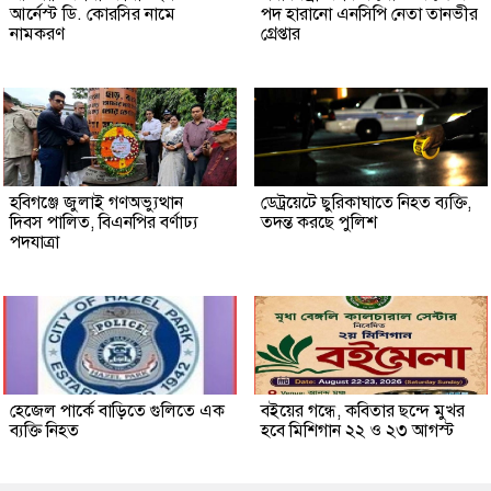
আর্নেস্ট ডি. কোরসির নামে
পদ হারানো এনসিপি নেতা তানভীর
নামকরণ
গ্রেপ্তার
হবিগঞ্জে জুলাই গণঅভ্যুত্থান
ডেট্রয়েটে ছুরিকাঘাতে নিহত ব্যক্তি,
দিবস পালিত, বিএনপির বর্ণাঢ্য
তদন্ত করছে পুলিশ
পদযাত্রা
হেজেল পার্কে বাড়িতে গুলিতে এক
বইয়ের গন্ধে, কবিতার ছন্দে মুখর
ব্যক্তি নিহত
হবে মিশিগান ২২ ও ২৩ আগস্ট