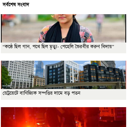
সর্বশেষ সংবাদ
“কণ্ঠে ছিল গান, পথে ছিল মৃত্যু- পেহেলি ভৈরবীর করুণ বিদায়”
ডেট্রয়েটে বাণিজ্যিক সম্পত্তির দামে বড় পতন