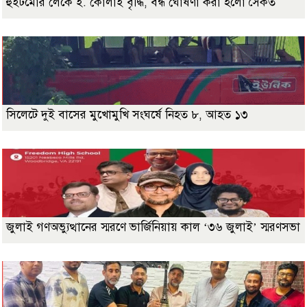
হুইটমোর লেকে ই. কোলাই বৃদ্ধি, বন্ধ ঘোষণা করা হলো সৈকত
সিলেটে দুই বাসের মুখোমুখি সংঘর্ষে নিহত ৮, আহত ১৩
জুলাই গণঅভ্যুত্থানের স্মরণে ভার্জিনিয়ায় কাল ‘৩৬ জুলাই’ স্মরণসভা