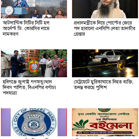
আটলান্টিক সিটির সিটি হল
প্রধানমন্ত্রীকে নিয়ে পোস্টের জেরে
আর্নেস্ট ডি. কোরসির নামে
পদ হারানো এনসিপি নেতা তানভীর
নামকরণ
গ্রেপ্তার
হবিগঞ্জে জুলাই গণঅভ্যুত্থান
ডেট্রয়েটে ছুরিকাঘাতে নিহত ব্যক্তি,
দিবস পালিত, বিএনপির বর্ণাঢ্য
তদন্ত করছে পুলিশ
পদযাত্রা