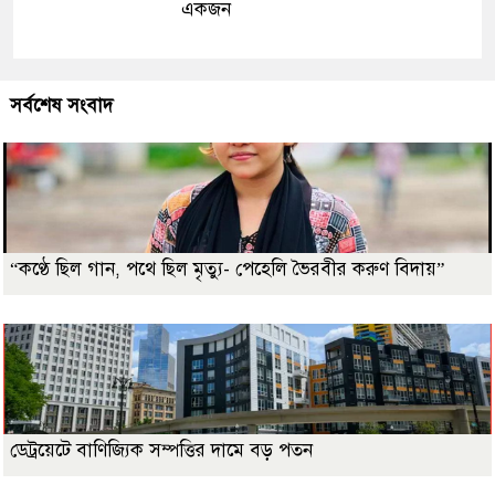
একজন
সর্বশেষ সংবাদ
“কণ্ঠে ছিল গান, পথে ছিল মৃত্যু- পেহেলি ভৈরবীর করুণ বিদায়”
ডেট্রয়েটে বাণিজ্যিক সম্পত্তির দামে বড় পতন