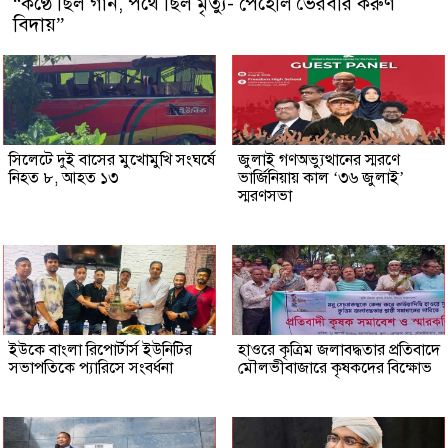
“কণ্ঠে ছিল গান, পথে ছিল মৃত্যু- পেহেলি ভৈরবীর করুণ
বিদায়”
সিলেটে দুই বাসের মুখোমুখি সংঘর্ষে
জুলাই গণঅভ্যুত্থানের স্মরণে
নিহত ৮, আহত ১৩
ভার্জিনিয়ায় কাল ‘৩৬ জুলাই’
স্মরণসভা
ইউকে বাংলা রিপোর্টার্স ইউনিটির
হাওরে কৃত্রিম জলাবদ্ধতার প্রতিবাদে
সভাপতিকে প্যারিসে সংবর্ধনা
মৌলভীবাজারে কৃষকদের বিক্ষোভ