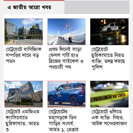
এ জাতীয় আরো খবর
ডেট্রয়েটে বাণিজ্যিক
প্রথম দিনেই সাড়া
ডেট্রয়েটে
সম্পত্তির দামে বড়
ফেলল গর্ডি হাও
ছুরিকাঘাতে নিহত
পতন
ব্রিজের সাইকেল ও
ব্যক্তি, তদন্ত করছে
পথচারী পথ
পুলিশ
ডেট্রয়েট এমজিএম
ডেট্রয়েটের
ডেট্রয়েটে গুলিতে
ক্যাসিনোতে
মহাসড়কে তিন
এক ব্যক্তি নিহত,
ছুরিকাঘাত, আহত
গাড়ির সংঘর্ষ,
আটক সন্দেহভাজন
৩
আহত ১; গ্রেপ্তার