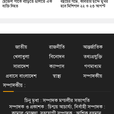
হেজেল পার্কে বাড়িতে গুলিতে এক
বইয়ের গন্ধে, কবিতার ছন্দে মুখর
ব্যক্তি নিহত
হবে মিশিগান ২২ ও ২৩ আগস্ট
জাতীয়
রাজনীতি
আন্তর্জাতিক
খেলাধুলা
বিনোদন
তথ্যপ্রযুক্তি
সারাদেশ
ক্যাম্পাস
গণমাধ্যম
প্রবাসে বাংলাদেশ
স্বাস্থ্য
সম্পাদকীয়
সম্পাদকীয় :
চিনু মৃধা : সম্পাদক মন্ডলীর সভাপতি
সম্পাদক ও প্রকাশক : চিন্ময় আচার্য্য, নির্বাহী সম্পাদক :
কামাল মোস্তফা, সহযোগী সম্পাদক : আশিক রহমান,