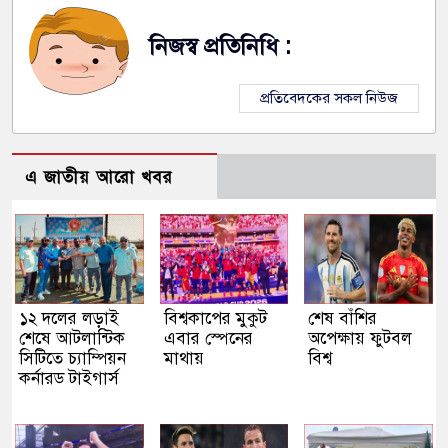
নিজস্ব প্রতিনিধি :
প্রতিবেদকের সকল নিউজ
এ জাতীয় আরো খবর
১২ দলের লড়াই
বিশ্বকাপের মুকুট
শেষ বাঁশির
শেষে আটলান্টিক
এবার স্পেনের
অপেক্ষায় ফুটবল
সিটিতে চ্যাম্পিয়ন
মাথায়
বিশ্ব
কর্নারড টাইগার্স