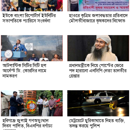
ইউকে বাংলা রিপোর্টার্স ইউনিটির
হাওরে কৃত্রিম জলাবদ্ধতার প্রতিবাদে
সভাপতিকে প্যারিসে সংবর্ধনা
মৌলভীবাজারে কৃষকদের বিক্ষোভ
আটলান্টিক সিটির সিটি হল
প্রধানমন্ত্রীকে নিয়ে পোস্টের জেরে
আর্নেস্ট ডি. কোরসির নামে
পদ হারানো এনসিপি নেতা তানভীর
নামকরণ
গ্রেপ্তার
হবিগঞ্জে জুলাই গণঅভ্যুত্থান
ডেট্রয়েটে ছুরিকাঘাতে নিহত ব্যক্তি,
দিবস পালিত, বিএনপির বর্ণাঢ্য
তদন্ত করছে পুলিশ