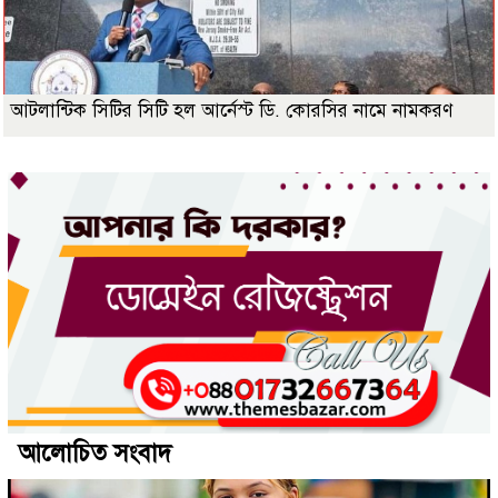
আটলান্টিক সিটির সিটি হল আর্নেস্ট ডি. কোরসির নামে নামকরণ
আলোচিত সংবাদ