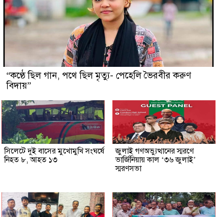
“কণ্ঠে ছিল গান, পথে ছিল মৃত্যু- পেহেলি ভৈরবীর করুণ
বিদায়”
সিলেটে দুই বাসের মুখোমুখি সংঘর্ষে
জুলাই গণঅভ্যুত্থানের স্মরণে
নিহত ৮, আহত ১৩
ভার্জিনিয়ায় কাল ‘৩৬ জুলাই’
স্মরণসভা