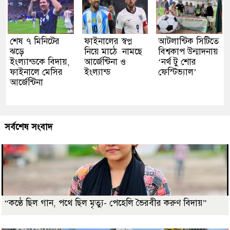
শেষ ৭ মিনিটের
ফাইনালের স্বপ্ন
আটলান্টিক সিটিতে
ঝড়ে
নিয়ে মাঠে নামছে
বিশ্বকাপ উন্মাদনায়
ইংল্যান্ডকে বিদায়,
আর্জেন্টিনা ও
‘নর্থ টু শোর
ফাইনালে মেসির
ইংল্যান্ড
ফেস্টিভ্যাল’
আর্জেন্টিনা
সর্বশেষ সংবাদ
“কণ্ঠে ছিল গান, পথে ছিল মৃত্যু- পেহেলি ভৈরবীর করুণ বিদায়”