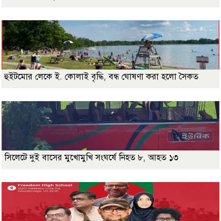
হুইটমোর লেকে ই. কোলাই বৃদ্ধি, বন্ধ ঘোষণা করা হলো সৈকত
সিলেটে দুই বাসের মুখোমুখি সংঘর্ষে নিহত ৮, আহত ১৩