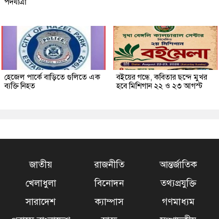
পদযাত্রা
হেজেল পার্কে বাড়িতে গুলিতে এক
বইয়ের গন্ধে, কবিতার ছন্দে মুখর
ব্যক্তি নিহত
হবে মিশিগান ২২ ও ২৩ আগস্ট
জাতীয়
রাজনীতি
আন্তর্জাতিক
খেলাধুলা
বিনোদন
তথ্যপ্রযুক্তি
সারাদেশ
ক্যাম্পাস
গণমাধ্যম