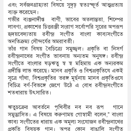
এবং সর্বজনগ্রাহ্যতা বিষয়ে সুদৃঢ় স্বতঃস্ফূর্ত আত্মপ্রত্যয়
ব্যক্ত করেছেন।
গভীর ব্যঞ্জনাদীপ্ত বাণী, ভাবের অতলান্ততা, শিল্পের
লাবণ্য, প্রকাশের চিত্তরঞ্জী সংরাগ সর্বোপরি সুরের অপরূপ
হৃদয়বেদ্যতায় রবীন্দ্র সংগীত বাংলা কাব্যসংগীতে
অনতিক্রম্য সৌন্দর্যের অমরাবতী।
তাঁর গান বিষয় বৈচিত্র্যে সমুজ্জ্বল। প্রকৃতি বা নিসর্গ
রবীন্দ্রনাথের সংগীত ভাবনায় অন্যতম অনুষঙ্গ। রবীন্দ্র
সংগীতে বাংলার ষড়ঋতু স্ব স্ব মহিমায় এক অন্যরকম
প্রদীপ্তি লাভ করেছে। মানব প্রকৃতি ও বিশ্বপ্রকৃতিযে একই
সূত্রে গাঁথা, বিশ্বপ্রকৃতির তরঙ্গ মূর্ছনায় মানব প্রকৃতিওযে
বিচিত্র বর্ণ-বিভঙ্গে জেগে উঠে এ বোধ রবীন্দ্রসংগীতে
শতধারায় উৎসারিত।
ঋতুচক্রের আবর্তনে পৃথিবীর নব নব রূপ গানে
সমুদ্ভাসিত। এ বিষয়ে করুণাময় গোস্বামী বলেন," বাংলা
কাব্য সংগীতের ধারায় এক অমূল্য সংযোজন রবীন্দ্রনাথের
প্রকৃতি বিষয়ক গান। অপর কোন বাঙালি সংগীত