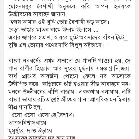
মোহনমধুর বৈশাখী অনুভবে কবি আপন হৃদয়কে
উজ্জীবনের আবাহন জানান,
"হৃদয় আমার ওই বুঝি তোর বৈশাখী ঝড় আসে।
বেড়া-ভাঙার মাতন নামে উদ্দাম উল্লাসে।...
এবার জাগরে হতাশ, আয়রে ছুটে অবসাদের বাঁধন টুঁটে_
বুঝি এল তোমার পথেরসাথি বিপুল অট্টহাসে। "
বাংলা নববর্ষের প্রথম প্রভাতে যে গানটি গাওয়া হয়, সে
গান বাণীর হিল্লোল আর সুরের মূর্ছনায় সমস্ত গ্লানি,জরা,
ব্যর্থ প্রাণের আবর্জনা পেছনে ফেলে নব আলোকে
উদ্দীপিত করে। অগ্নিস্নানে শুচি হওয়ার দীপ্ত আবাহনে মন-
মননে উজ্জীবনের বাঁশি বাজায়। এককথায় বলাযায়, এটি
বাংলা ভাষায় রচিত শ্রেষ্ঠ গ্রীষ্মের গান। প্রাণবিক মনস্বিতায়
দীপ্র গানটি হল,
"এসো এসো, এসো হে বৈশাখ।
তাপসনিশ্বাসবায়ে
মুমূর্ষুরে দাও উড়ায়ে
বৎসরের আবর্জনা দূর হয়ে যাক।