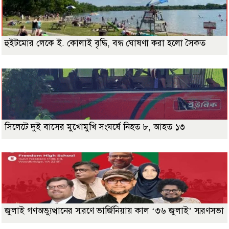
হুইটমোর লেকে ই. কোলাই বৃদ্ধি, বন্ধ ঘোষণা করা হলো সৈকত
সিলেটে দুই বাসের মুখোমুখি সংঘর্ষে নিহত ৮, আহত ১৩
জুলাই গণঅভ্যুত্থানের স্মরণে ভার্জিনিয়ায় কাল ‘৩৬ জুলাই’ স্মরণসভা