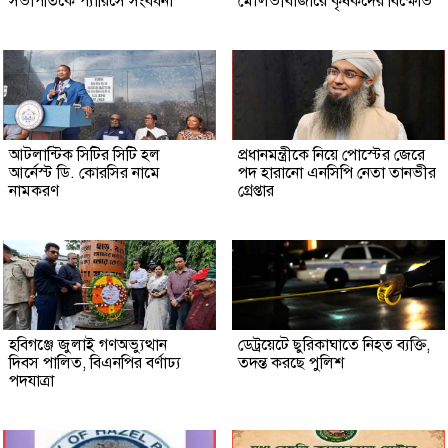
সভাপতিকে প্যারিসে সংবর্ধনা
মৌলভীবাজারে কৃষকদের বিক্ষোভ
আটলান্টিক সিটির সিটি হল
প্রধানমন্ত্রীকে নিয়ে পোস্টের জেরে
আর্নেস্ট ডি. কোরসির নামে
পদ হারানো এনসিপি নেতা তানভীর
নামকরণ
গ্রেপ্তার
হবিগঞ্জে জুলাই গণঅভ্যুত্থান
ডেট্রয়েটে ছুরিকাঘাতে নিহত ব্যক্তি,
দিবস পালিত, বিএনপির বর্ণাঢ্য
তদন্ত করছে পুলিশ
পদযাত্রা