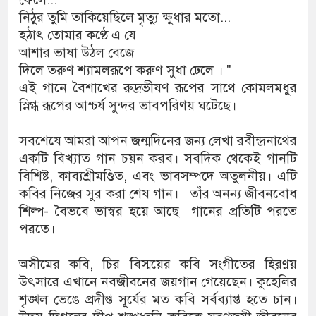
নিঠুর তুমি তাকিয়েছিলে মৃত্যু ক্ষুধার মতো...
হঠাৎ তোমার কণ্ঠে এ যে
আশার ভাষা উঠল বেজে
দিলে তরুণ শ্যামলরূপে করুণ সুধা ঢেলে । "
এই গানে বৈশাখের রুদ্রভীষণ রূপের সাথে কোমলমধুর
স্নিগ্ধ রূপের আশ্চর্য সুন্দর ভাবপরিণয় ঘটেছে।
সবশেষে আমরা আপন জন্মদিনের জন্য লেখা রবীন্দ্রনাথের
একটি বিখ্যাত গান চয়ন করব। সবদিক থেকেই গানটি
বিশিষ্ট, কাব্যশ্রীমণ্ডিত, এবং ভাবসম্পদে অতুলনীয়। এটি
কবির নিজের সুর করা শেষ গান। তাঁর অনন্য জীবনবোধ
শিল্প- বৈভবে ভাস্বর হয়ে আছে গানের প্রতিটি পরতে
পরতে।
অসীমের কবি, চির বিস্ময়ের কবি সংগীতের হিরণ্ময়
উৎসারে এখানে নবজীবনের জয়গান গেয়েছেন। কুহেলির
শৃঙ্খল ভেঙে প্রদীপ্ত সূর্যের মত কবি সর্বব্যাপ্ত হতে চান।