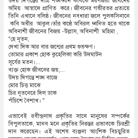
উদয় দিগন্তের দীপ্র শঙ্খধ্বনি কবিকে মরণজয়ী জীবনের
অমিয় আস্বাদে প্রাণিত করে। জীবনের গভীরতর প্রত্যয়ে
তিনি এখানে বলিষ্ঠ। জীবনের নবধারা জলে পুলকসিনানে
কবি অধীর আকুল।তাঁর কণ্ঠে অবিরল ধ্বনিত হতে থাকে
অবিনাশী জীবনের বিজয় -উল্লাস, অবিনাশী মহিমা ,
"হে নূতন,
দেখা দিক আর বার জন্মের প্রথম শুভক্ষণ।
তোমার প্রকাশ হোক কুহেলিকা করি উদঘাটন
সূর্যের মতন।...
ব্যক্ত হোক জীবনের জয়,...
উদয় দিগন্তে শঙ্খ বাজে
মোর চিত্ত মাঝে
চির নূতনেরে দিল ডাক
পঁচিশে বৈশাখ। "
এভাবেই রবীন্দ্রনাথ প্রকৃতির সাথে মানুষের সম্পর্কের
বিপুলতাকে, মানব মনে প্রকৃতির নিরন্তর প্রভাবকে চিরশ্রী
দান করেছেন। এই অশেষ ব্যঞ্জনা আংশিক বিচছুরিত