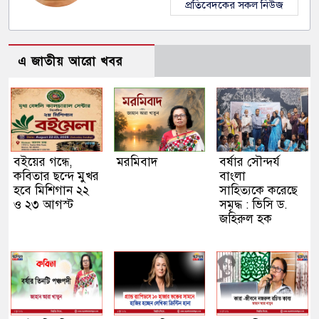
প্রতিবেদকের সকল নিউজ
এ জাতীয় আরো খবর
বইয়ের গন্ধে,
মরমিবাদ
বর্ষার সৌন্দর্য
কবিতার ছন্দে মুখর
বাংলা
হবে মিশিগান ২২
সাহিত্যকে করেছে
ও ২৩ আগস্ট
সমৃদ্ধ : ভিসি ড.
জহিরুল হক