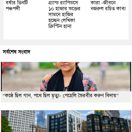
বর্ষার তিনটি
গ্র্যান্ড র‍্যাপিডসে
কারা -জীবনে
পঞ্চপদী
১০ হাজার ভক্তের
নজরুল রচিত কাব্য
সামনে হাজির
হচ্ছেন লেখিকা
ক্রিস্টিন হানা
সর্বশেষ সংবাদ
“কণ্ঠে ছিল গান, পথে ছিল মৃত্যু- পেহেলি ভৈরবীর করুণ বিদায়”