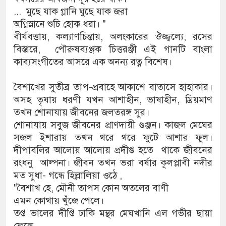
... মুছে যাক গ্লানি ঘুছে যাক জরা
অগ্নিস্নানে শুচি হোক ধরা। "
বীর্যবত্তায়, কল্যাণচিন্তায়, অলংকারের ঔজ্জ্বল্যে, রসের
বিস্তারে, পৌরুষব্যঞ্জক চিত্তরঞ্জী এই গানটি বাংলা
কাব্যসংগীতের আসরে এক অনন্য রত্ন বিশেষ।
বৈশাখের সুতীব্র তাপ-প্রবাহে আকাশে বাতাসে হাহাকার।
অসহ তৃষায় ধরণী যখন আশাহীন, ভাষাহীন, ম্রিয়মাণ
তখন শোনাযায় জীবনের জলতরঙ্গ সুর।
শোনাযায় সবুজ জীবনের প্রাণদায়ী গুঞ্জন। কাজল মেঘের
সজল ইশারায় তখন থরে থরে ফুটে আশার ফুল।
দীপাবলির আলোয় আলোয় প্রদীপ্ত হতে থাকে জীবনের
রংধনু আল্পনা। জীবন তখন ভরা বর্ষার কূলপ্লাবী নদীর
মত সুধা- গন্ধে হিল্লালিয়া ওঠে ,
"বৈশাখ হে, মৌনী তাপস কোন অতলের বাণী
এমন কোথায় খুঁজে পেলে।
তপ্ত ভালের দীপ্তি ঢাকি মন্থর মেঘখানি এল গভীর ছায়া
ফেলে...