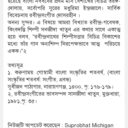
হয়েছে বাংলা নববর্ষের প্রথম মাস বৈশাখের বিচিত্র তরঙ্গ-
দোলায়, সর্বোপরি সুরের মধুরিমা ইন্দ্রজালে। সার্বিক
বিবেচনায় রবীন্দ্রসংগীত দোসরহীন ।
অনন্য সুন্দর। এ বিষয়ে আমরা বিখ্যাত রবীন্দ্র-গবেষক,
কিংবদন্তি শিল্পী সনজীদা খাতুন এর কথার সাথে একাত্ম
হয়ে বলব, "রবীন্দ্রনাথের শিল্পীসত্তার বিচিত্র বিকাশের
মধ্যে তাঁর গান অন্যশিল্প নিরপেক্ষভাবে আত্ম পরিচয়ে
একক।"২
তথ্যসূত্র
১. করুণাময় গোস্বামী বাংলা সংস্কৃতির শতবর্ষ, (বাংলা
সংস্কৃতির শতবর্ষ: সংগীত, প্রবন্ধ)
সুধীজন পাঠাগার, নারায়ণগঞ্জ, ১৪০০, পৃ: ১৭৬-১৭৯।
২, রবীন্দ্রসংগীতের ভাবসম্পদ সানজীদা খাতুন, মুক্তধারা,
১৯৮১,পৃ: ৩৫।
নিউজটি আপডেট করেছেন : Suprobhat Michigan