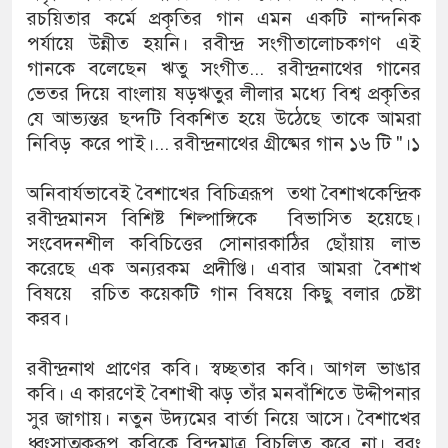
রচয়িতার কর্মে প্রকৃতির গান এমন একটি নান্দনিক
পর্যায়ে উন্নীত হয়নি। রবীন্দ্র সংগীতালোচকগণ এই
গানকে বলেছেন ঋতু সংগীত... রবীন্দ্রনাথের গানের
ভেতর দিয়ে বাংলায় ষড়ঋতুর লীলার মধ্যে বিশ্ব প্রকৃতির
যে আভ্যন্তর ছন্দটি বিকশিত হয়ে উঠেছে তাকে আমরা
নিবিড় করে পাই।... রবীন্দ্রনাথের গ্রীষ্মের গান ১৬ টি "।১
অনিবার্যভাবেই বৈশাখের বিচিত্ররূপ তথা বৈশাখকেন্দ্রিক
রবীন্দ্রমানস বিশিষ্ট শিল্পাঙ্গিকে বিভাসিত হয়েছে।
সংবেদনশীল কবিচিত্তের সোনারকাঠির ছোঁয়ায় লাভ
করেছে এক অন্যরকম প্রদীপ্তি। এবার আমরা বৈশাখ
বিষয়ে রচিত কয়েকটি গান বিষয়ে কিছু বলার চেষ্টা
করব।
রবীন্দ্রনাথ প্রাণের কবি। স্বচ্ছতার কবি। আগল ভাঙার
কবি। এ কারণেই বৈশাখী ঝড় তাঁর মনবাঁশিতে উদ্দীপনার
সুর জাগায়। নতুন উদ্যমের বার্তা নিয়ে আসে। বৈশাখের
ধ্বংসাত্মকরূপ কবিকে বিন্দুমাত্র বিচলিত করে না। বরং