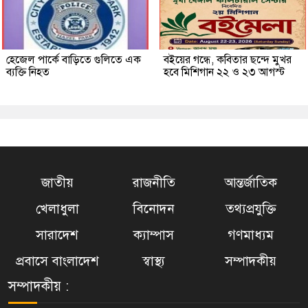
হেজেল পার্কে বাড়িতে গুলিতে এক
বইয়ের গন্ধে, কবিতার ছন্দে মুখর
ব্যক্তি নিহত
হবে মিশিগান ২২ ও ২৩ আগস্ট
জাতীয়
রাজনীতি
আন্তর্জাতিক
খেলাধুলা
বিনোদন
তথ্যপ্রযুক্তি
সারাদেশ
ক্যাম্পাস
গণমাধ্যম
প্রবাসে বাংলাদেশ
স্বাস্থ্য
সম্পাদকীয়
সম্পাদকীয় :