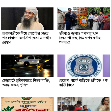
প্রধানমন্ত্রীকে নিয়ে পোস্টের জেরে
হবিগঞ্জে জুলাই গণঅভ্যুত্থান
পদ হারানো এনসিপি নেতা তানভীর
দিবস পালিত, বিএনপির বর্ণাঢ্য
গ্রেপ্তার
পদযাত্রা
ডেট্রয়েটে ছুরিকাঘাতে নিহত ব্যক্তি,
হেজেল পার্কে বাড়িতে গুলিতে এক
তদন্ত করছে পুলিশ
ব্যক্তি নিহত