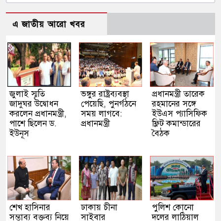
এ জাতীয় আরো খবর
জুলাই স্মৃতি
ভঙ্গুর রাষ্ট্রব্যবস্থা
প্রধানমন্ত্রী তারেক
জাদুঘর উদ্বোধন
পেয়েছি, পুনর্গঠনে
রহমানের সঙ্গে
করলেন প্রধানমন্ত্রী,
সময় লাগবে:
ইউএস প্যাসিফিক
পাশে ছিলেন ড.
প্রধানমন্ত্রী
ফ্লিট কমান্ডারের
ইউনূস
বৈঠক
শেখ হাসিনার
ঢাকায় চীনা
পুলিশ কোনো
সম্ভাব্য বক্তব্য নিয়ে
সাইবার
দলের লাঠিয়াল