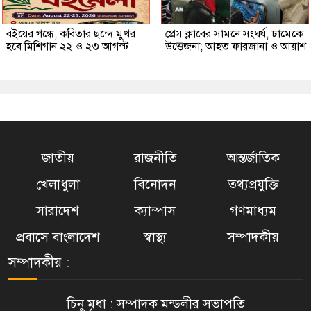
বইয়ের গন্ধে, কবিতার ছন্দে মুখর
প্রেস ক্লাবের সামনে সংঘর্ষ, ঢামেকে
হবে মিশিগান ২২ ও ২৩ আগস্ট
উত্তেজনা; আহত ফারজানা ও আয়াশ
জাতীয়
রাজনীতি
আন্তর্জাতিক
খেলাধুলা
বিনোদন
তথ্যপ্রযুক্তি
সারাদেশ
ক্যাম্পাস
গণমাধ্যম
প্রবাসে বাংলাদেশ
স্বাস্থ্য
সম্পাদকীয়
সম্পাদকীয় :
চিনু মৃধা : সম্পাদক মন্ডলীর সভাপতি