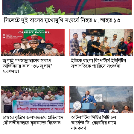
সিলেটে দুই বাসের মুখোমুখি সংঘর্ষে নিহত ৮, আহত ১৩
জুলাই গণঅভ্যুত্থানের স্মরণে
ইউকে বাংলা রিপোর্টার্স ইউনিটির
ভার্জিনিয়ায় কাল ‘৩৬ জুলাই’
সভাপতিকে প্যারিসে সংবর্ধনা
স্মরণসভা
হাওরে কৃত্রিম জলাবদ্ধতার প্রতিবাদে
আটলান্টিক সিটির সিটি হল
মৌলভীবাজারে কৃষকদের বিক্ষোভ
আর্নেস্ট ডি. কোরসির নামে
নামকরণ