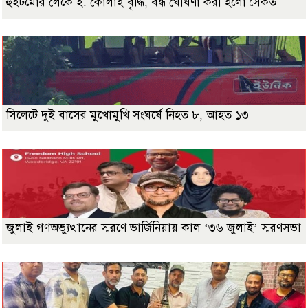
হুইটমোর লেকে ই. কোলাই বৃদ্ধি, বন্ধ ঘোষণা করা হলো সৈকত
সিলেটে দুই বাসের মুখোমুখি সংঘর্ষে নিহত ৮, আহত ১৩
জুলাই গণঅভ্যুত্থানের স্মরণে ভার্জিনিয়ায় কাল ‘৩৬ জুলাই’ স্মরণসভা