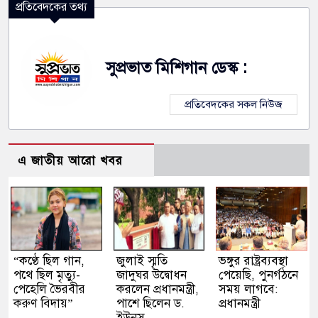
প্রতিবেদকের তথ্য
সুপ্রভাত মিশিগান ডেস্ক :
প্রতিবেদকের সকল নিউজ
এ জাতীয় আরো খবর
“কণ্ঠে ছিল গান,
জুলাই স্মৃতি
ভঙ্গুর রাষ্ট্রব্যবস্থা
পথে ছিল মৃত্যু-
জাদুঘর উদ্বোধন
পেয়েছি, পুনর্গঠনে
পেহেলি ভৈরবীর
করলেন প্রধানমন্ত্রী,
সময় লাগবে:
করুণ বিদায়”
পাশে ছিলেন ড.
প্রধানমন্ত্রী
ইউনূস