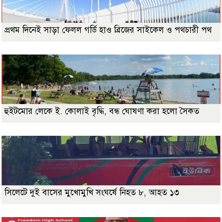
প্রথম দিনেই সাড়া ফেলল গর্ডি হাও ব্রিজের সাইকেল ও পথচারী পথ
হুইটমোর লেকে ই. কোলাই বৃদ্ধি, বন্ধ ঘোষণা করা হলো সৈকত
সিলেটে দুই বাসের মুখোমুখি সংঘর্ষে নিহত ৮, আহত ১৩