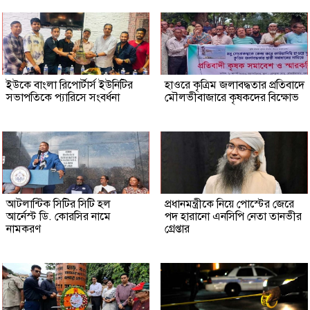
ইউকে বাংলা রিপোর্টার্স ইউনিটির
হাওরে কৃত্রিম জলাবদ্ধতার প্রতিবাদে
সভাপতিকে প্যারিসে সংবর্ধনা
মৌলভীবাজারে কৃষকদের বিক্ষোভ
আটলান্টিক সিটির সিটি হল
প্রধানমন্ত্রীকে নিয়ে পোস্টের জেরে
আর্নেস্ট ডি. কোরসির নামে
পদ হারানো এনসিপি নেতা তানভীর
নামকরণ
গ্রেপ্তার