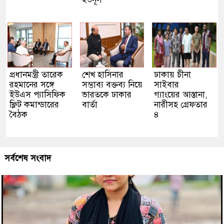
প্রধানমন্ত্রী তারেক
শেখ হাসিনার
ঢাকায় চীনা
রহমানের সঙ্গে
সম্ভাব্য বক্তব্য নিয়ে
সাইবার
ইউএস প্যাসিফিক
ভারতকে ঢাকার
গ্যাংয়ের আস্তানা,
ফ্লিট কমান্ডারের
বার্তা
নারীসহ গ্রেফতার
বৈঠক
৪
সর্বশেষ সংবাদ