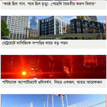
“কণ্ঠে ছিল গান, পথে ছিল মৃত্যু- পেহেলি ভৈরবীর করুণ বিদায়”
ডেট্রয়েটে বাণিজ্যিক সম্পত্তির দামে বড় পতন
পন্টিয়াকে অ্যাপার্টমেন্টে গুলিবর্ষণ; নিহত একজন, আহত আরেকজন