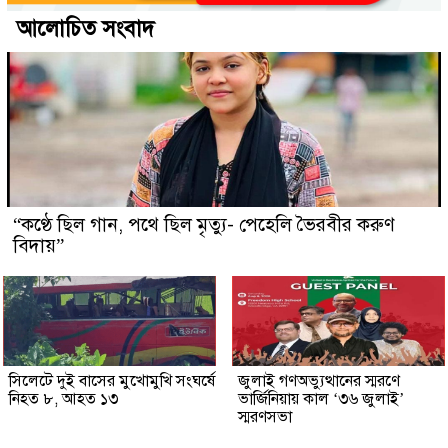
আলোচিত সংবাদ
“কণ্ঠে ছিল গান, পথে ছিল মৃত্যু- পেহেলি ভৈরবীর করুণ
বিদায়”
সিলেটে দুই বাসের মুখোমুখি সংঘর্ষে
জুলাই গণঅভ্যুত্থানের স্মরণে
নিহত ৮, আহত ১৩
ভার্জিনিয়ায় কাল ‘৩৬ জুলাই’
স্মরণসভা