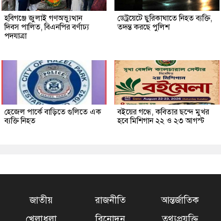
হবিগঞ্জে জুলাই গণঅভ্যুত্থান
ডেট্রয়েটে ছুরিকাঘাতে নিহত ব্যক্তি,
দিবস পালিত, বিএনপির বর্ণাঢ্য
তদন্ত করছে পুলিশ
পদযাত্রা
হেজেল পার্কে বাড়িতে গুলিতে এক
বইয়ের গন্ধে, কবিতার ছন্দে মুখর
ব্যক্তি নিহত
হবে মিশিগান ২২ ও ২৩ আগস্ট
জাতীয়
রাজনীতি
আন্তর্জাতিক
খেলাধুলা
বিনোদন
তথ্যপ্রযুক্তি