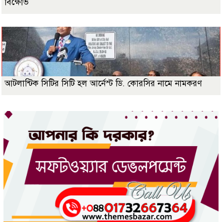
বিক্ষোভ
আটলান্টিক সিটির সিটি হল আর্নেস্ট ডি. কোরসির নামে নামকরণ