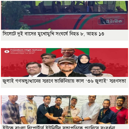
সিলেটে দুই বাসের মুখোমুখি সংঘর্ষে নিহত ৮, আহত ১৩
জুলাই গণঅভ্যুত্থানের স্মরণে ভার্জিনিয়ায় কাল ‘৩৬ জুলাই’ স্মরণসভা
ইউকে বাংলা রিপোর্টার্স ইউনিটির সভাপতিকে প্যারিসে সংবর্ধনা