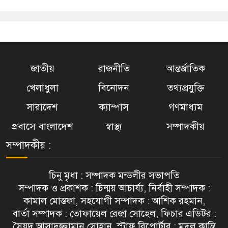
জাতীয়
রাজনীতি
আন্তর্জাতিক
খেলাধুলা
বিনোদন
তথ্যপ্রযুক্তি
সারাদেশ
ক্যাম্পাস
গণমাধ্যম
প্রবাসে বাংলাদেশ
স্বাস্থ্য
সম্পাদকীয়
সম্পাদকীয় :
চিনু মৃধা : সম্পাদক মন্ডলীর সভাপতি
সম্পাদক ও প্রকাশক : চিন্ময় আচার্য্য, নির্বাহী সম্পাদক :
কামাল মোস্তফা, সহযোগী সম্পাদক : আশিক রহমান,
বার্তা সম্পাদক : তোফায়েল রেজা সোহেল, ফিচার এডিটর :
সৈয়দ আসাদুজ্জামান সোহান, স্টাফ রিপোর্টার : মৃদুল কান্তি