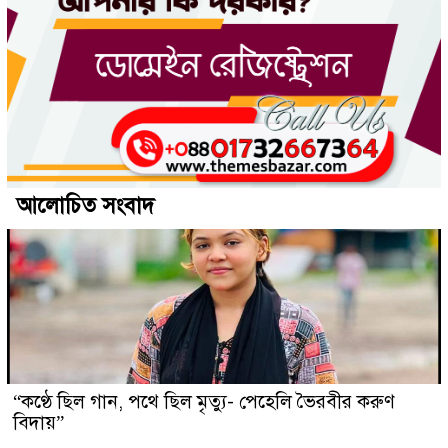
আলোচিত সংবাদ
“কণ্ঠে ছিল গান, পথে ছিল মৃত্যু- পেহেলি ভৈরবীর করুণ
বিদায়”