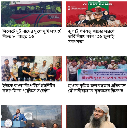
সিলেটে দুই বাসের মুখোমুখি সংঘর্ষে
জুলাই গণঅভ্যুত্থানের স্মরণে
নিহত ৮, আহত ১৩
ভার্জিনিয়ায় কাল ‘৩৬ জুলাই’
স্মরণসভা
ইউকে বাংলা রিপোর্টার্স ইউনিটির
হাওরে কৃত্রিম জলাবদ্ধতার প্রতিবাদে
সভাপতিকে প্যারিসে সংবর্ধনা
মৌলভীবাজারে কৃষকদের বিক্ষোভ