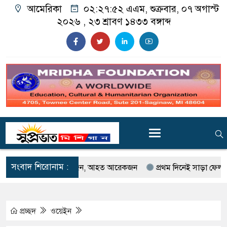
আমেরিকা
০২:২৭:৫৩ এএম
, শুক্রবার, ০৭ অগাস্ট
২০২৬ ,
২৩ শ্রাবণ ১৪৩৩
বঙ্গাব্দ
সংবাদ শিরোনাম :
িবর্ষণ; নিহত একজন, আহত আরেকজন
প্রথম দিনেই সাড়া ফেলল গর্ডি হাও ব
প্রচ্ছদ
ওয়েইন