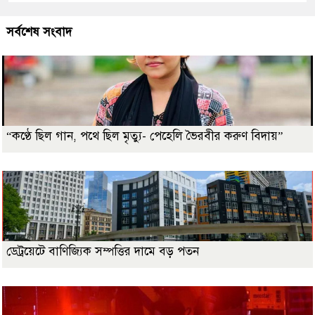
সর্বশেষ সংবাদ
“কণ্ঠে ছিল গান, পথে ছিল মৃত্যু- পেহেলি ভৈরবীর করুণ বিদায়”
ডেট্রয়েটে বাণিজ্যিক সম্পত্তির দামে বড় পতন