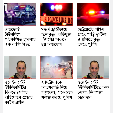
রেডফোর্ড
মদ্যপ ড্রাইভিংয়ে
ডেট্রয়েটের পশ্চিম
টাউনশিপে
তিন মৃত্যু, অভিযুক্ত
প্রান্তে গাড়ি দুর্ঘটনা
পরিকল্পিত হামলায়
ইয়পের বিরুদ্ধে
ও গুলিতে মৃত্যু,
এক ব্যক্তি নিহত
ছয় অভিযোগ
তদন্তে পুলিশ
ওয়েইন স্টেট
হ্যামট্রাম্যাকে
ওয়েইন স্টেট
ইউনিভার্সিটির
আতশবাজি নিয়ে
ইউনিভার্সিটিতে অনলা
বিরুদ্ধে হুমকির
বিশৃঙ্খলা, সন্দেহভাজনদের
হুমকি, নিরাপত্তা
অভিযোগে গ্রেপ্তার
শনাক্ত করছে পুলিশ
জোরদার
কাইল ব্রাউন