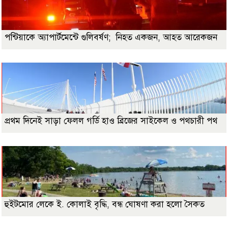
পন্টিয়াকে অ্যাপার্টমেন্টে গুলিবর্ষণ; নিহত একজন, আহত আরেকজন
প্রথম দিনেই সাড়া ফেলল গর্ডি হাও ব্রিজের সাইকেল ও পথচারী পথ
হুইটমোর লেকে ই. কোলাই বৃদ্ধি, বন্ধ ঘোষণা করা হলো সৈকত