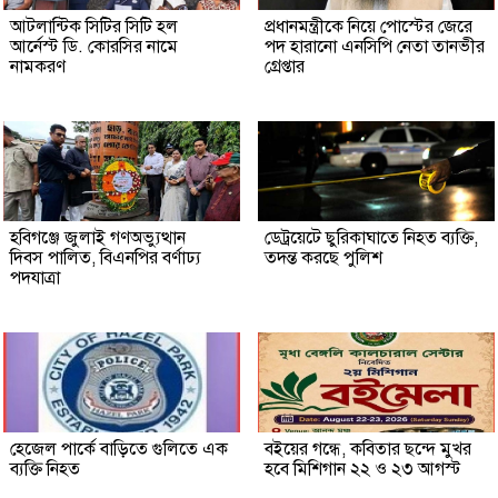
আটলান্টিক সিটির সিটি হল
প্রধানমন্ত্রীকে নিয়ে পোস্টের জেরে
আর্নেস্ট ডি. কোরসির নামে
পদ হারানো এনসিপি নেতা তানভীর
নামকরণ
গ্রেপ্তার
হবিগঞ্জে জুলাই গণঅভ্যুত্থান
ডেট্রয়েটে ছুরিকাঘাতে নিহত ব্যক্তি,
দিবস পালিত, বিএনপির বর্ণাঢ্য
তদন্ত করছে পুলিশ
পদযাত্রা
হেজেল পার্কে বাড়িতে গুলিতে এক
বইয়ের গন্ধে, কবিতার ছন্দে মুখর
ব্যক্তি নিহত
হবে মিশিগান ২২ ও ২৩ আগস্ট