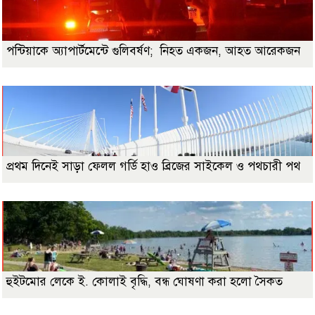
পন্টিয়াকে অ্যাপার্টমেন্টে গুলিবর্ষণ; নিহত একজন, আহত আরেকজন
প্রথম দিনেই সাড়া ফেলল গর্ডি হাও ব্রিজের সাইকেল ও পথচারী পথ
হুইটমোর লেকে ই. কোলাই বৃদ্ধি, বন্ধ ঘোষণা করা হলো সৈকত