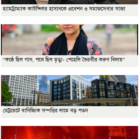
হ্যামট্রাম্যাক কাউন্সিলর হাসানকে প্রবেশন ও সমাজসেবার সাজা
“কণ্ঠে ছিল গান, পথে ছিল মৃত্যু- পেহেলি ভৈরবীর করুণ বিদায়”
ডেট্রয়েটে বাণিজ্যিক সম্পত্তির দামে বড় পতন