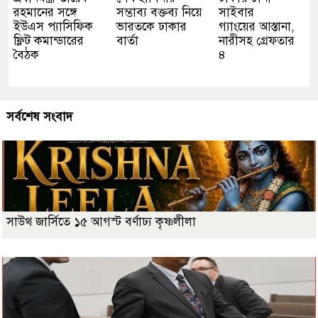
রহমানের সঙ্গে
সম্ভাব্য বক্তব্য নিয়ে
সাইবার
ইউএস প্যাসিফিক
ভারতকে ঢাকার
গ্যাংয়ের আস্তানা,
ফ্লিট কমান্ডারের
বার্তা
নারীসহ গ্রেফতার
বৈঠক
৪
সর্বশেষ সংবাদ
সাউথ জার্সিতে ১৫ আগস্ট বর্ণাঢ্য কৃষ্ণলীলা