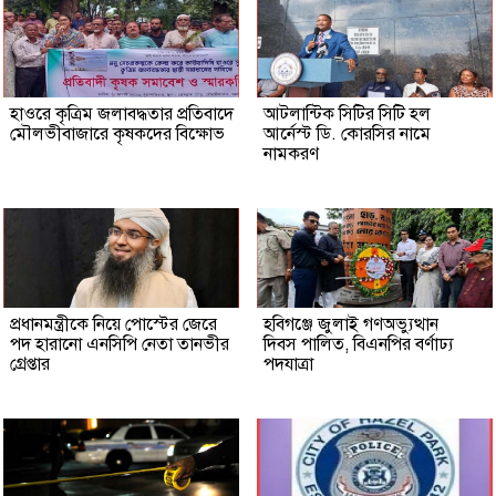
হাওরে কৃত্রিম জলাবদ্ধতার প্রতিবাদে
আটলান্টিক সিটির সিটি হল
মৌলভীবাজারে কৃষকদের বিক্ষোভ
আর্নেস্ট ডি. কোরসির নামে
নামকরণ
প্রধানমন্ত্রীকে নিয়ে পোস্টের জেরে
হবিগঞ্জে জুলাই গণঅভ্যুত্থান
পদ হারানো এনসিপি নেতা তানভীর
দিবস পালিত, বিএনপির বর্ণাঢ্য
গ্রেপ্তার
পদযাত্রা