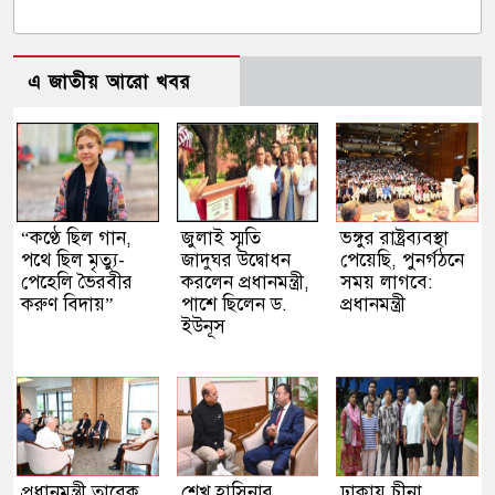
এ জাতীয় আরো খবর
“কণ্ঠে ছিল গান,
জুলাই স্মৃতি
ভঙ্গুর রাষ্ট্রব্যবস্থা
পথে ছিল মৃত্যু-
জাদুঘর উদ্বোধন
পেয়েছি, পুনর্গঠনে
পেহেলি ভৈরবীর
করলেন প্রধানমন্ত্রী,
সময় লাগবে:
করুণ বিদায়”
পাশে ছিলেন ড.
প্রধানমন্ত্রী
ইউনূস
প্রধানমন্ত্রী তারেক
শেখ হাসিনার
ঢাকায় চীনা