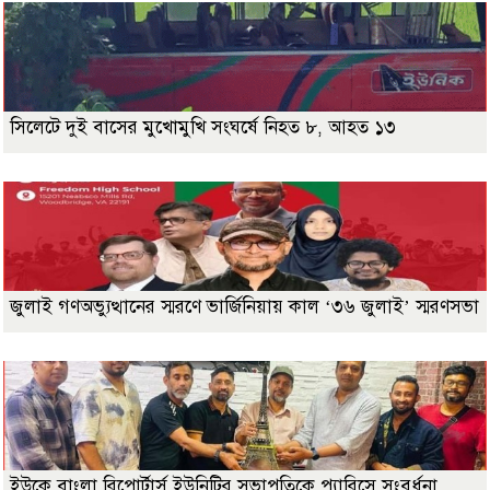
সিলেটে দুই বাসের মুখোমুখি সংঘর্ষে নিহত ৮, আহত ১৩
জুলাই গণঅভ্যুত্থানের স্মরণে ভার্জিনিয়ায় কাল ‘৩৬ জুলাই’ স্মরণসভা
ইউকে বাংলা রিপোর্টার্স ইউনিটির সভাপতিকে প্যারিসে সংবর্ধনা