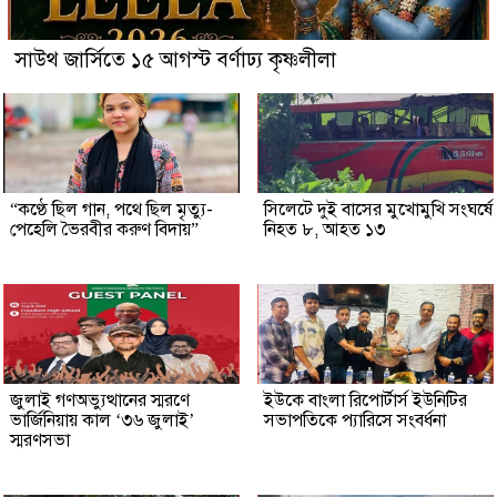
সাউথ জার্সিতে ১৫ আগস্ট বর্ণাঢ্য কৃষ্ণলীলা
“কণ্ঠে ছিল গান, পথে ছিল মৃত্যু-
সিলেটে দুই বাসের মুখোমুখি সংঘর্ষে
পেহেলি ভৈরবীর করুণ বিদায়”
নিহত ৮, আহত ১৩
জুলাই গণঅভ্যুত্থানের স্মরণে
ইউকে বাংলা রিপোর্টার্স ইউনিটির
ভার্জিনিয়ায় কাল ‘৩৬ জুলাই’
সভাপতিকে প্যারিসে সংবর্ধনা
স্মরণসভা