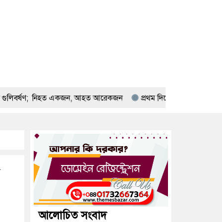
র্ষণ; নিহত একজন, আহত আরেকজন
প্রথম দিনেই সাড়া ফেলল গর্ডি হাও ব্রি
আলোচিত সংবাদ