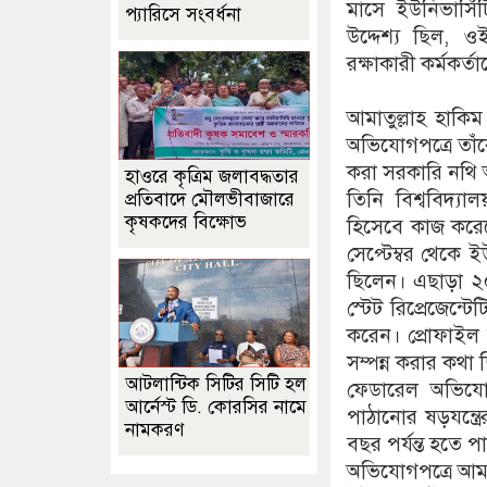
মাসে ইউনিভার্সি
প্যারিসে সংবর্ধনা
উদ্দেশ্য ছিল, ও
রক্ষাকারী কর্মকর্
আমাতুল্লাহ হাকি
অভিযোগপত্রে তাঁ
করা সরকারি নথি অ
হাওরে কৃত্রিম জলাবদ্ধতার
তিনি বিশ্ববিদ্য
প্রতিবাদে মৌলভীবাজারে
কৃষকদের বিক্ষোভ
হিসেবে কাজ করেছ
সেপ্টেম্বর থেকে 
ছিলেন। এছাড়া ২০২
স্টেট রিপ্রেজেন্ট
করেন। প্রোফাইল 
সম্পন্ন করার কথা 
আটলান্টিক সিটির সিটি হল
ফেডারেল অভিযোগে
আর্নেস্ট ডি. কোরসির নামে
পাঠানোর ষড়যন্ত্র
নামকরণ
বছর পর্যন্ত হতে প
অভিযোগপত্রে আমাত