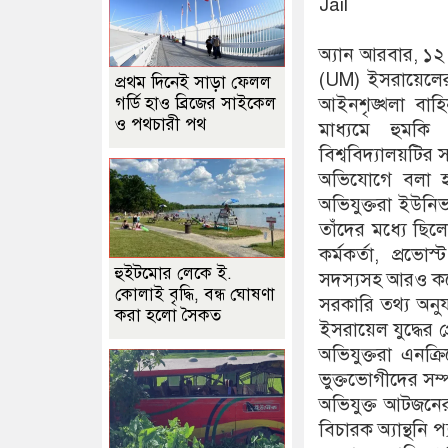
Jail
অ্যান আরবার, ১২
(UM) ইসরায়েলের সঙ
প্রথম দিনেই সাড়া ফেলল
গর্ডি হাও ব্রিজের সাইকেল
আইনশৃঙ্খলা বাহিন
ও পথচারী পথ
মাধ্যমে হুমক
বিশ্ববিদ্যালয়টির স
অভিযোগে বলা হয়
অভিযুক্তরা ইউনিভ
তাঁদের মধ্যে ছিলে
কর্মকর্তা, প্রভ
হুইটমোর লেকে ই.
সদস্যসহ আরও কয়ে
কোলাই বৃদ্ধি, বন্ধ ঘোষণা
সরকারি তথ্য অনুয
করা হলো সৈকত
ইসরায়েল যুদ্ধের 
অভিযুক্তরা এনক্র
ভুক্তভোগীদের সম্প
অভিযুক্ত আটজনের ম
বিচারক অ্যান্থনি 