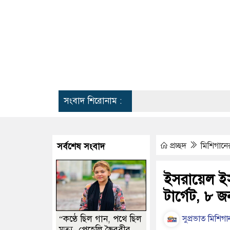
সংবাদ শিরোনাম :
ডেট্রয়েট
প্রচ্ছদ
মিশিগান
সর্বশেষ সংবাদ
ইসরায়েল ইস্
টার্গেট, ৮ জ
“কণ্ঠে ছিল গান, পথে ছিল
সুপ্রভাত মিশিগান
মৃত্যু- পেহেলি ভৈরবীর