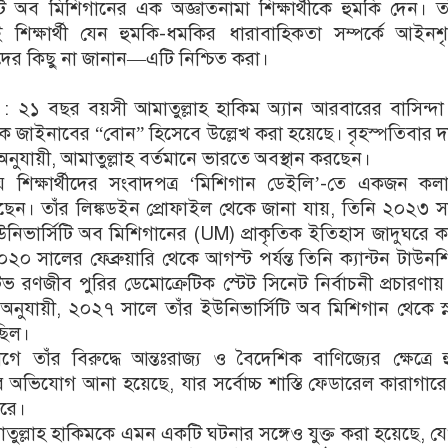
টি অব মিশিগানের এক অজ্ঞাতনামা শিক্ষার্থীকে হুমকি দেন। ত
ই শিক্ষার্থী যেন হুমকি-ধমকির ধারাবাহিকতা সম্পর্কে আইনশৃ
তাদের কিছু না জানান—এটি নিশ্চিত করা।
ম : ২১ বছর বয়সী আমাতুল্লাহ হাকিম অ্যান আরবারের বাসিন্দ
কে জাইনাবের “বোন” হিসেবে উল্লেখ করা হয়েছে। বৃহস্পতিবার 
নুযায়ী, আমাতুল্লাহ বর্তমানে ভারতে অবস্থান করছেন।
ালয় শিক্ষার্থীদের সংবাদপত্র ‘মিশিগান ডেইলি’-তে একজন কলা
েন। তাঁর লিঙ্কডইন প্রোফাইল থেকে জানা যায়, তিনি ২০২৩ 
ইউনিভার্সিটি অব মিশিগানের (UM) প্রাকৃতিক ইতিহাস জাদুঘরে ক
০ সালের ফেব্রুয়ারি থেকে আগস্ট পর্যন্ত তিনি ক্যান্টন টাউন
েটিভ রণজীব পুরির ডেমোক্রেটিক স্টেট সিনেট নির্বাচনী প্রচারণা
অনুযায়ী, ২০২৭ সালে তাঁর ইউনিভার্সিটি অব মিশিগান থেকে স
ছিল।
 তাঁর বিরুদ্ধে আন্তঃরাজ্য ও বৈদেশিক বাণিজ্যের ক্ষেত্রে 
ের অভিযোগ আনা হয়েছে, যার সর্বোচ্চ শাস্তি ফেডারেল কারাগারে
ারে।
ুল্লাহ হাকিমকে এমন একটি ঘটনার সঙ্গেও যুক্ত করা হয়েছে, য