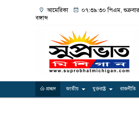
আমেরিকা
০৭:৩৯:৩১ পিএম
, শুক্রব
বঙ্গাব্দ
প্রচ্ছদ
জাতীয়
যুক্তরাষ্ট্র
রাজনীতি