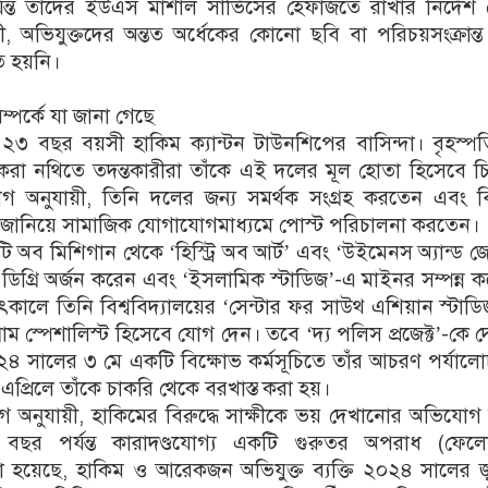
 পর্যন্ত তাদের ইউএস মার্শাল সার্ভিসের হেফাজতে রাখার নির্দেশ
ী, অভিযুক্তদের অন্তত অর্ধেকের কোনো ছবি বা পরিচয়সংক্রান্ত
ত হয়নি।
্পর্কে যা জানা গেছে
২৩ বছর বয়সী হাকিম ক্যান্টন টাউনশিপের বাসিন্দা। বৃহস্প
া নথিতে তদন্তকারীরা তাঁকে এই দলের মূল হোতা হিসেবে চি
 অনুযায়ী, তিনি দলের জন্য সমর্থক সংগ্রহ করতেন এবং বিভ
ন জানিয়ে সামাজিক যোগাযোগমাধ্যমে পোস্ট পরিচালনা করতেন।
ি অব মিশিগান থেকে ‘হিস্ট্রি অব আর্ট’ এবং ‘উইমেনস অ্যান্ড জে
ক ডিগ্রি অর্জন করেন এবং ‘ইসলামিক স্টাডিজ’-এ মাইনর সম্পন্ন 
ালে তিনি বিশ্ববিদ্যালয়ের ‘সেন্টার ফর সাউথ এশিয়ান স্টাড
্রাম স্পেশালিস্ট হিসেবে যোগ দেন। তবে ‘দ্য পলিস প্রজেক্ট’-কে 
০২৪ সালের ৩ মে একটি বিক্ষোভ কর্মসূচিতে তাঁর আচরণ পর্যাল
্রিলে তাঁকে চাকরি থেকে বরখাস্ত করা হয়।
 অনুযায়ী, হাকিমের বিরুদ্ধে সাক্ষীকে ভয় দেখানোর অভিযোগ
বছর পর্যন্ত কারাদণ্ডযোগ্য একটি গুরুতর অপরাধ (ফেলো
া হয়েছে, হাকিম ও আরেকজন অভিযুক্ত ব্যক্তি ২০২৪ সালের জ