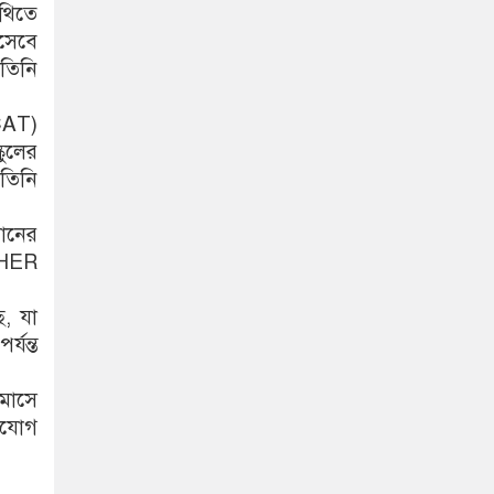
থিতে
িসেবে
 তিনি
MCAT)
কুলের
 তিনি
ঠানের
OTHER
, যা
্যন্ত
মাসে
ভিযোগ