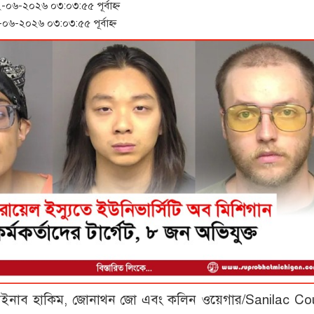
৬-২০২৬ ০৩:০৩:৫৫ পূর্বাহ্ন
৬-২০২৬ ০৩:০৩:৫৫ পূর্বাহ্ন
াইনাব হাকিম, জোনাথন জো এবং কলিন ওয়েগার/Sanilac Co