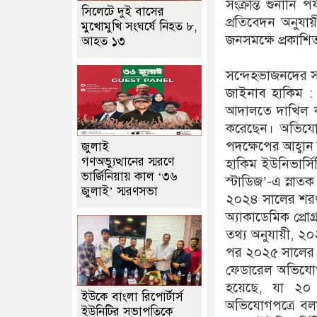
সংক্রান্ত শুনানি
সিলেটে দুই বাসের
প্রতিবেদন অনুযায়
মুখোমুখি সংঘর্ষে নিহত ৮,
জনসমক্ষে প্রকাশি
আহত ১৩
সন্দেহভাজনদের সম
জাইনাব হাকিম : 
আদালতে দাখিল কর
করেছেন। অভিযোগ
পদক্ষেপের আহ্বা
জুলাই
গণঅভ্যুত্থানের স্মরণে
হাকিম ইউনিভার্সিট
ভার্জিনিয়ায় কাল ‘৩৬
স্টাডিজ’-এ স্নাত
জুলাই’ স্মরণসভা
২০২৪ সালের শরৎক
অ্যাকাডেমিক প্রোগ
তথ্য অনুযায়ী, ২
পর ২০২৫ সালের এপ
ফেডারেল অভিযোগ
হয়েছে, যা ২০ 
ইউকে বাংলা রিপোর্টার্স
অভিযোগপত্রে বল
ইউনিটির সভাপতিকে