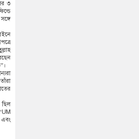
ের ৩
িল্ডে
সঙ্গে
াইনে
পত্রে
্লাহ
রছেন
ত”।
ন্যরা
তাঁরা
াতের
ে ছিল
 “UM
 এবং