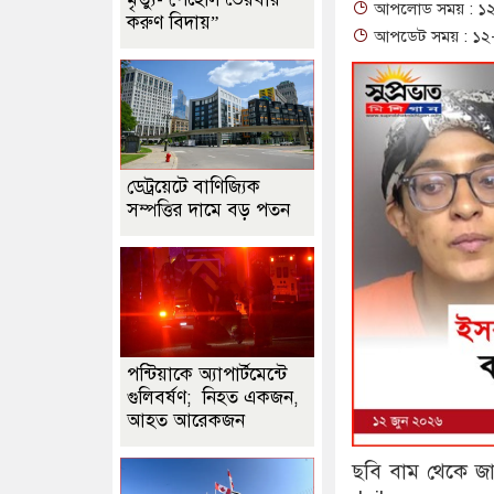
আপলোড সময় : ১২-০
করুণ বিদায়”
আপডেট সময় : ১২-০
ডেট্রয়েটে বাণিজ্যিক
সম্পত্তির দামে বড় পতন
পন্টিয়াকে অ্যাপার্টমেন্টে
গুলিবর্ষণ; নিহত একজন,
আহত আরেকজন
ছবি বাম থেকে জ