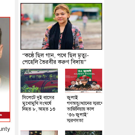
“কণ্ঠে ছিল গান, পথে ছিল মৃত্যু-
পেহেলি ভৈরবীর করুণ বিদায়”
সিলেটে দুই বাসের
জুলাই
মুখোমুখি সংঘর্ষে
গণঅভ্যুত্থানের স্মরণে
নিহত ৮, আহত ১৩
ভার্জিনিয়ায় কাল
‘৩৬ জুলাই’
স্মরণসভা
unty