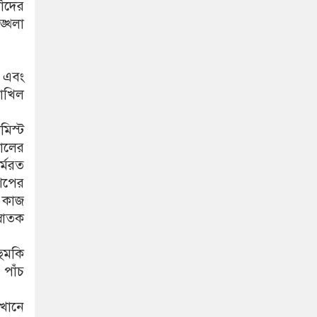
াঁদের
ঙ্খলা
া এবং
দাখিল
মিস্ট
সালের
র্মরত
শিপের
য় কাজ
্নাতক
হুমকি
 পাঁচ
েখানে