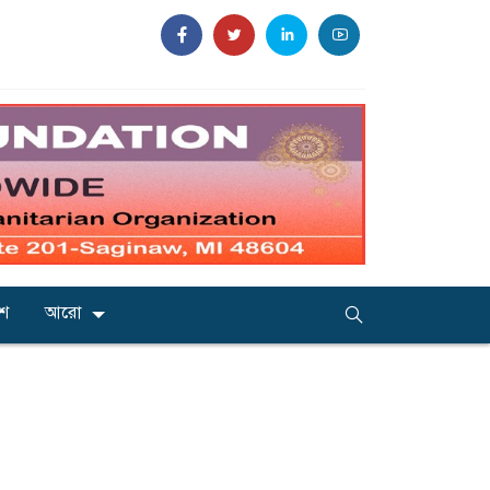
েশ
আরো