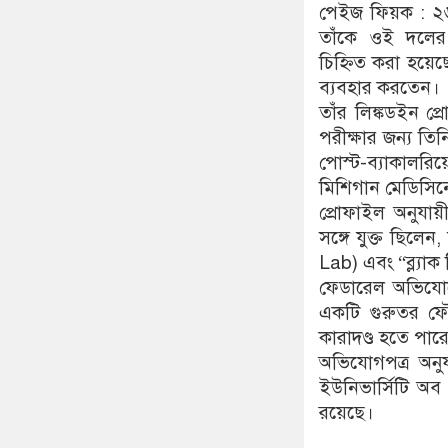
পেইজ ফিয়ক : ২
তাঁকে ওই দলের “
চিহ্নিত করা হয়েছ
ব্যবহার করতেন।
তাঁর লিঙ্কডইন প্
পরীক্ষার জন্য ত
পোস্ট-ব্যাকালরিয়
মিশিগান মেডিসিনে 
প্রোফাইল অনুযায়ী,
সঙ্গে যুক্ত ছিলে
Lab) এবং “ব্ল্যাক
ফেডারেল অভিযোগ
একটি গুরুতর ফৌজ
কারাদণ্ড হতে পার
অভিযোগপত্র অনু
ইউনিভার্সিটি অব
রয়েছে।