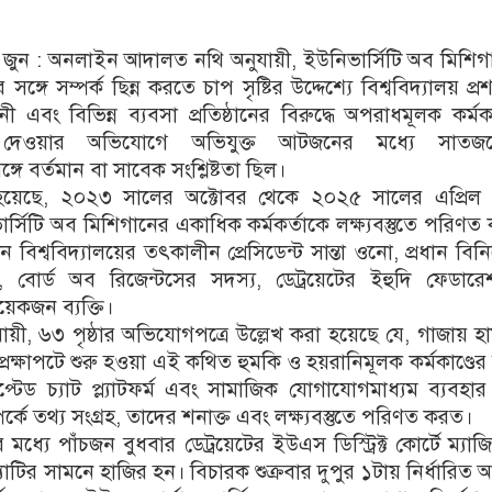
 জুন : অনলাইন আদালত নথি অনুযায়ী, ইউনিভার্সিটি অব মিশি
্গে সম্পর্ক ছিন্ন করতে চাপ সৃষ্টির উদ্দেশ্যে বিশ্ববিদ্যালয় প্র
ী এবং বিভিন্ন ব্যবসা প্রতিষ্ঠানের বিরুদ্ধে অপরাধমূলক কর্মকা
ি দেওয়ার অভিযোগে অভিযুক্ত আটজনের মধ্যে সাতজ
ঙ্গে বর্তমান বা সাবেক সংশ্লিষ্টতা ছিল।
েছে, ২০২৩ সালের অক্টোবর থেকে ২০২৫ সালের এপ্রিল পর্
ার্সিটি অব মিশিগানের একাধিক কর্মকর্তাকে লক্ষ্যবস্তুতে পরিণত
ন বিশ্ববিদ্যালয়ের তৎকালীন প্রেসিডেন্ট সান্তা ওনো, প্রধান বি
োস্ট, বোর্ড অব রিজেন্টসের সদস্য, ডেট্রয়েটের ইহুদি ফেডার
কজন ব্যক্তি।
ায়ী, ৬৩ পৃষ্ঠার অভিযোগপত্রে উল্লেখ করা হয়েছে যে, গাজায় হ
প্রেক্ষাপটে শুরু হওয়া এই কথিত হুমকি ও হয়রানিমূলক কর্মকাণ্ডে
িপ্টেড চ্যাট প্ল্যাটফর্ম এবং সামাজিক যোগাযোগমাধ্যম ব্যবহা
র্কে তথ্য সংগ্রহ, তাদের শনাক্ত এবং লক্ষ্যবস্তুতে পরিণত করত।
ধ্যে পাঁচজন বুধবার ডেট্রয়েটের ইউএস ডিস্ট্রিক্ট কোর্টে ম্যাজিস্
প্যাটির সামনে হাজির হন। বিচারক শুক্রবার দুপুর ১টায় নির্ধারিত