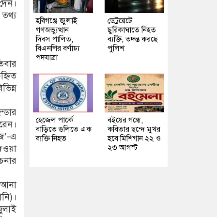
 দেন।
 তথ্য
হবিগঞ্জে জুলাই
ডেট্রয়েটে
গণঅভ্যুত্থান
ছুরিকাঘাতে নিহত
দিবস পালিত,
ব্যক্তি, তদন্ত করছে
বিএনপির বর্ণাঢ্য
পুলিশ
পদযাত্রা
তিবার
হ্নিত
িন্ন
ন্ডার
হেজেল পার্কে
বইয়ের গন্ধে,
করেন।
বাড়িতে গুলিতে এক
কবিতার ছন্দে মুখর
িজ’-এ
ব্যক্তি নিহত
হবে মিশিগান ২২ ও
দেওয়া
২৩ আগস্ট
োচনার
 আনা
নি)।
ুলাই