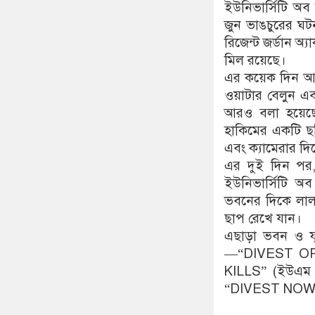
ইউনিভার্সিটি অ
জুন ভাঙচুরের ঘটন
রিজেন্ট জর্ডান অ
মিল রয়েছে।
এর কয়েক দিন আগ
ওয়াটার বেলুন এবং
আরও বলা হয়েছে,
হাকিমের একটি ছ
এবং ক্যামেরার দ
এর দুই দিন পর, 
ইউনিভার্সিটি অব
ভবনের দিকে লাল
ছাপ রেখে যান।
এছাড়া ভবন ও ফুটপ
—“DIVEST OR F
KILLS” (ইউএম হ
“DIVEST NOW” (