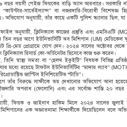
৬ বছর বয়সী পেইজ ফিয়কের বাড়ি অ্যান আরবারে। সরকারি ন
কাউন্টার-সার্ভেইল্যান্স” বা নজরদারি-বিরোধী বিশেষজ্ঞ হ
ে। অভিযোগ অনুযায়ী, তাঁর কাছে একটি পুলিশ স্ক্যানার ছিল, যা
রোফাইল অনুযায়ী, ক্লিনিক্যাল কাজের প্রস্তুতি এবং এমসিএটি (
িনি তিন বছর আগে ইউনিভার্সিটি অব মিশিগান (UM) মেডিকেল স্
েট প্রি-মেড প্রোগ্রামে যোগ দেন। ২০২৪ সালের অক্টোবর থেকে
ক্লিনিক্যাল রিসার্চ কো-অর্ডিনেটর হিসেবে কাজ শুরু করেন।
 তিনি স্বাস্থ্য সমতা বা “হেলথ ইকুইটি” বিষয়ক বিভিন্ন প্রতিষ্
ন, যার মধ্যে রয়েছে টাফটস ইউনিভার্সিটির “মাদার ল্যাব” (M
 রিপ্রোডাক্টিভ জাস্টিস ইনিশিয়েটিভ স্টাডি”।
ে তাঁর বিরুদ্ধে সাক্ষীকে ভয় দেখানোর অভিযোগ আনা হয়েছে
দারি অপরাধ (ফেলোনি) এবং এর সর্বোচ্চ শাস্তি ২০ বছর পর
ে।
যায়ী, ফিয়ক ও জাইনাব হাকিম মিলে ২০২৪ সালের জুলাই 
 মিশিগানের এক অজ্ঞাতনামা শিক্ষার্থীকে দিয়েছিলেন বলে অ