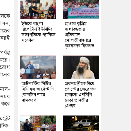
গানকে
শাসন,
ইউকে বাংলা
হাওরে কৃত্রিম
রিপোর্টার্স ইউনিটির
জলাবদ্ধতার
ণ্ডের
সভাপতিকে প্যারিসে
প্রতিবাদে
নেরই
সংবর্ধনা
মৌলভীবাজারে
কৃষকদের বিক্ষোভ
যন্ত
 করে।
নিয়োগ
েশনের
আটলান্টিক সিটির
প্রধানমন্ত্রীকে নিয়ে
ামাস-
সিটি হল আর্নেস্ট ডি.
পোস্টের জেরে পদ
কোরসির নামে
হারানো এনসিপি
র সময়
নামকরণ
নেতা তানভীর
র করে
গ্রেপ্তার
ট্রেট
 আটক-