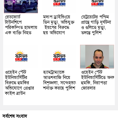
রেডফোর্ড
মদ্যপ ড্রাইভিংয়ে
ডেট্রয়েটের পশ্চিম
টাউনশিপে
তিন মৃত্যু, অভিযুক্ত
প্রান্তে গাড়ি দুর্ঘটনা
পরিকল্পিত হামলায়
ইয়পের বিরুদ্ধে
ও গুলিতে মৃত্যু,
এক ব্যক্তি নিহত
ছয় অভিযোগ
তদন্তে পুলিশ
ওয়েইন স্টেট
হ্যামট্রাম্যাকে
ওয়েইন স্টেট
ইউনিভার্সিটির
আতশবাজি নিয়ে
ইউনিভার্সিটিতে অনলা
বিরুদ্ধে হুমকির
বিশৃঙ্খলা, সন্দেহভাজনদের
হুমকি, নিরাপত্তা
অভিযোগে গ্রেপ্তার
শনাক্ত করছে পুলিশ
জোরদার
কাইল ব্রাউন
সর্বশেষ সংবাদ