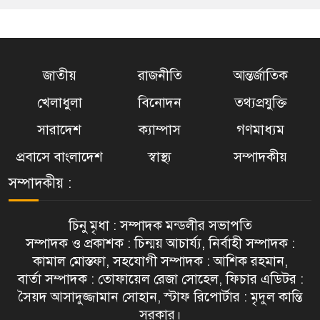
জাতীয়
রাজনীতি
আন্তর্জাতিক
খেলাধুলা
বিনোদন
তথ্যপ্রযুক্তি
সারাদেশ
ক্যাম্পাস
গণমাধ্যম
প্রবাসে বাংলাদেশ
স্বাস্থ্য
সম্পাদকীয়
সম্পাদকীয় :
চিনু মৃধা : সম্পাদক মন্ডলীর সভাপতি
সম্পাদক ও প্রকাশক : চিন্ময় আচার্য্য, নির্বাহী সম্পাদক :
কামাল মোস্তফা, সহযোগী সম্পাদক : আশিক রহমান,
বার্তা সম্পাদক : তোফায়েল রেজা সোহেল, ফিচার এডিটর :
সৈয়দ আসাদুজ্জামান সোহান, স্টাফ রিপোর্টার : মৃদুল কান্তি
সরকার।