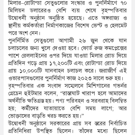
মিলার–রোটান্ডা সেতুগুলোর সংস্কার ও পুনর্নির্মাণে ৭০
মিলিয়ন ডলারেরও বেশি ব্যয় শেষে বৃহস্পতিবার
উদ্বোধনী অনুষ্ঠান অনুষ্ঠিত হয়েছে। এতে অঙ্গরাজ্য ও
স্থানীয় কর্মকর্তারা নির্মাণকাজের বিশেষ ভেস্ট ও হেলমেট
পরে অংশ নেন।
পুনর্নির্মিত সেতুগুলো আগামী ২৬ জুন থেকে যান
চলাচলের জন্য খুলে দেওয়া হবে। ফোর্ড রুজ কমপ্লেক্সের
পাশে রেললাইনের ওপর দিয়ে যাওয়া মিলার রোড দিয়ে
প্রতিদিন গড়ে প্রায় ১৭,২০০টি এবং রোটান্ডা রোড দিয়ে
প্রায় ১০,০০০টি যানবাহন চলাচল করে। জরাজীর্ণ এই
ওভারপাসগুলোর পুনর্নির্মাণ কাজ ২০২৩ সালে শুরু হয়।
বৃহস্পতিবার এক সংবাদ সম্মেলনে মিশিগানের গভর্নর
গ্রেচেন হুইটমার বলেন, “রাস্তাঘাট খারাপ হলে আমাদের
অর্থনীতি ক্ষতিগ্রস্ত হয়। পণ্য পরিবহন ও সরবরাহ বিলম্বিত
হয়; কর্মীদের যাতায়াতে বেশি সময় লাগে; আর
ভোক্তাদের বাড়তি খরচ করতে হয়।”
উদ্বোধনী অনুষ্ঠানে সরকারের প্রায় সব স্তরের নির্বাচিত
প্রতিনিধিরা উপস্থিত ছিলেন। তাঁদের মধ্যে ছিলেন