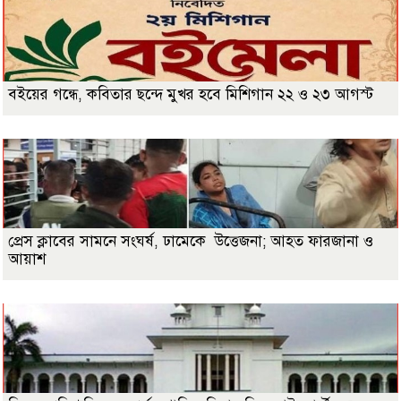
বইয়ের গন্ধে, কবিতার ছন্দে মুখর হবে মিশিগান ২২ ও ২৩ আগস্ট
প্রেস ক্লাবের সামনে সংঘর্ষ, ঢামেকে উত্তেজনা; আহত ফারজানা ও
আয়াশ