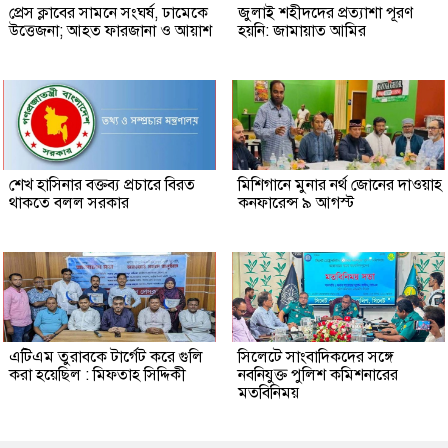
প্রেস ক্লাবের সামনে সংঘর্ষ, ঢামেকে
জুলাই শহীদদের প্রত্যাশা পূরণ
উত্তেজনা; আহত ফারজানা ও আয়াশ
হয়নি: জামায়াত আমির
শেখ হাসিনার বক্তব্য প্রচারে বিরত
মিশিগানে মুনার নর্থ জোনের দাওয়াহ
থাকতে বলল সরকার
কনফারেন্স ৯ আগস্ট
এটিএম তুরাবকে টার্গেট করে গুলি
সিলেটে সাংবাদিকদের সঙ্গে
করা হয়েছিল : মিফতাহ সিদ্দিকী
নবনিযুক্ত পুলিশ কমিশনারের
মতবিনিময়