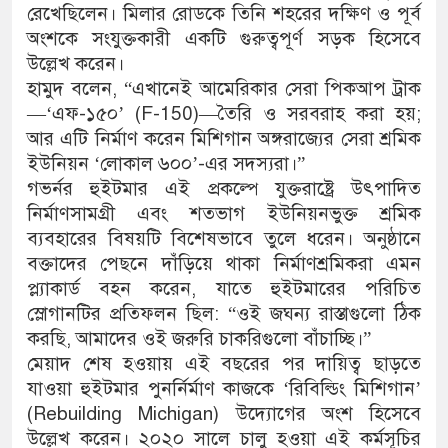
রেখেছিলেন। মিলার রোডকে তিনি শহরের দক্ষিণ ও পূর্ব
অংশকে সংযুক্তকারী একটি গুরুত্বপূর্ণ সড়ক হিসেবে
উল্লেখ করেন।
হামুদ বলেন, “এখানেই আমেরিকার সেরা পিকআপ ট্রাক
—‘এফ-১৫০’ (F-150)—তৈরি ও সরবরাহ করা হয়;
আর এটি নির্মাণ করেন মিশিগান অঙ্গরাজ্যের সেরা শ্রমিক
ইউনিয়ন ‘লোকাল ৬০০’-এর সদস্যরা।”
গভর্নর হুইটমার এই প্রকল্পে যুক্তরাষ্ট্রে উৎপাদিত
নির্মাণসামগ্রী এবং শতভাগ ইউনিয়নভুক্ত শ্রমিক
ব্যবহারের বিষয়টি বিশেষভাবে তুলে ধরেন। অনুষ্ঠানে
বক্তাদের পেছনে দাঁড়িয়ে থাকা নির্মাণশ্রমিকরা এমন
প্ল্যাকার্ড বহন করেন, যাতে হুইটমারের পরিচিত
স্লোগানটির প্রতিফলন ছিল: “ওই জঘন্য রাস্তাগুলো ঠিক
করছি, আমাদের ওই জরুরি চাকরিগুলো বাঁচাচ্ছি।”
মেয়াদ শেষ হওয়ায় এই বছরের পর দায়িত্ব ছাড়তে
যাওয়া হুইটমার পুনর্নির্মাণ কাজকে ‘রিবিল্ডিং মিশিগান’
(Rebuilding Michigan) উদ্যোগের অংশ হিসেবে
উল্লেখ করেন। ২০২০ সালে চালু হওয়া এই কর্মসূচির