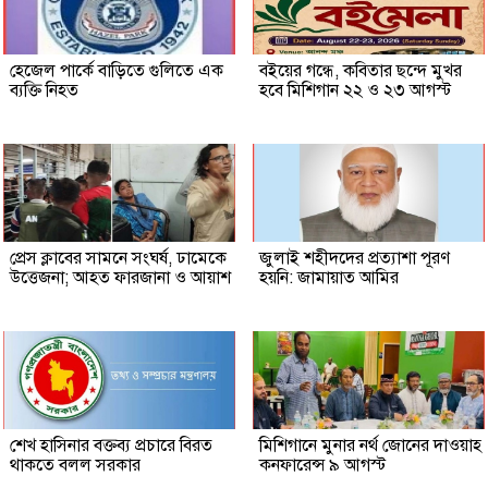
হেজেল পার্কে বাড়িতে গুলিতে এক
বইয়ের গন্ধে, কবিতার ছন্দে মুখর
ব্যক্তি নিহত
হবে মিশিগান ২২ ও ২৩ আগস্ট
প্রেস ক্লাবের সামনে সংঘর্ষ, ঢামেকে
জুলাই শহীদদের প্রত্যাশা পূরণ
উত্তেজনা; আহত ফারজানা ও আয়াশ
হয়নি: জামায়াত আমির
শেখ হাসিনার বক্তব্য প্রচারে বিরত
মিশিগানে মুনার নর্থ জোনের দাওয়াহ
থাকতে বলল সরকার
কনফারেন্স ৯ আগস্ট