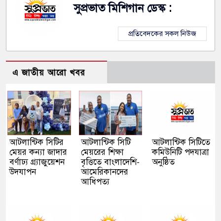
সুপ্রভাত মিশিগান ডেস্ক :
প্রতিবেদকের সকল নিউজ
এ জাতীয় আরো খবর
আটলান্টিক সিটির
আটলান্টিক সিটি
আটলান্টিক সিটিতে
মেয়র কন্যা জাদার
মেয়রের শিক্ষা
কমিউনিটি পদযাত্রা
বর্ণাঢ্য গ্র্যাজুয়েশন
বৃত্তিতে বাংলাদেশি-
অনুষ্ঠিত
উদযাপন
আমেরিকানদের
আধিপত্য