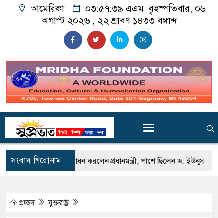
আমেরিকা
০৩:৫৭:৪০ এএম
, বৃহস্পতিবার, ০৬
অগাস্ট ২০২৬ ,
২২ শ্রাবণ ১৪৩৩
বঙ্গাব্দ
সংবাদ শিরোনাম :
ি জাদুঘর উদ্বোধন করলেন প্রধানমন্ত্রী, পাশে ছিলেন ড. ইউনূস
জুলাই শহীদদ
প্রচ্ছদ
যুক্তরাষ্ট্র