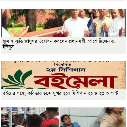
জুলাই স্মৃতি জাদুঘর উদ্বোধন করলেন প্রধানমন্ত্রী, পাশে ছিলেন ড.
ইউনূস
বইয়ের গন্ধে, কবিতার ছন্দে মুখর হবে মিশিগান ২২ ও ২৩ আগস্ট