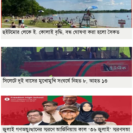
হুইটমোর লেকে ই. কোলাই বৃদ্ধি, বন্ধ ঘোষণা করা হলো সৈকত
সিলেটে দুই বাসের মুখোমুখি সংঘর্ষে নিহত ৮, আহত ১৩
জুলাই গণঅভ্যুত্থানের স্মরণে ভার্জিনিয়ায় কাল ‘৩৬ জুলাই’ স্মরণসভা