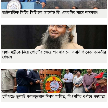
আটলান্টিক সিটির সিটি হল আর্নেস্ট ডি. কোরসির নামে নামকরণ
প্রধানমন্ত্রীকে নিয়ে পোস্টের জেরে পদ হারানো এনসিপি নেতা তানভীর
গ্রেপ্তার
হবিগঞ্জে জুলাই গণঅভ্যুত্থান দিবস পালিত, বিএনপির বর্ণাঢ্য পদযাত্রা