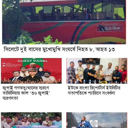
সিলেটে দুই বাসের মুখোমুখি সংঘর্ষে নিহত ৮, আহত ১৩
জুলাই গণঅভ্যুত্থানের স্মরণে
ইউকে বাংলা রিপোর্টার্স ইউনিটির
ভার্জিনিয়ায় কাল ‘৩৬ জুলাই’
সভাপতিকে প্যারিসে সংবর্ধনা
স্মরণসভা