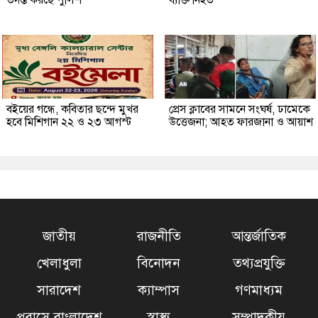
তদন্ত করছে পুলিশ
ব্যক্তি নিহত
বইয়ের গন্ধে, কবিতার ছন্দে মুখর
প্রেস ক্লাবের সামনে সংঘর্ষ, ঢামেকে
হবে মিশিগান ২২ ও ২৩ আগস্ট
উত্তেজনা; আহত ফারজানা ও আয়াশ
জাতীয়
রাজনীতি
আন্তর্জাতিক
খেলাধুলা
বিনোদন
তথ্যপ্রযুক্তি
সারাদেশ
ক্যাম্পাস
গণমাধ্যম
প্রবাসে বাংলাদেশ
স্বাস্থ্য
সম্পাদকীয়