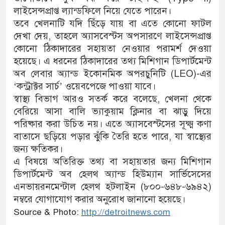
লাইসেন্সপ্রাপ্ত ল্যান্ডফিলে নিয়ে যেতে পারেন।
তবে খেলনাটি যদি ছিঁড়ে যায় বা এতে কোনো ফাটল
দেখা দেয়, তাহলে অ্যাসবেস্টস অপসারণে লাইসেন্সপ্রাপ্ত
কোনো ঠিকাদারের সহায়তা নেওয়ার পরামর্শ দেওয়া
হয়েছে। এ ধরনের ঠিকাদারের তথ্য মিশিগান ডিপার্টমেন্ট
অব লেবার অ্যান্ড ইকোনমিক অপরচুনিটি (LEO)-এর
‘কন্ট্রাক্টর সার্চ’ ওয়েবপেজে পাওয়া যাবে।
স্বাস্থ্য বিভাগ আরও সতর্ক করে বলেছে, খেলনা থেকে
বেরিয়ে আসা বালি ভ্যাকুয়াম ক্লিনার বা ঝাড়ু দিয়ে
পরিষ্কার করা উচিত নয়। এতে অ্যাসবেস্টসের সূক্ষ্ম কণা
বাতাসে ছড়িয়ে পড়ার ঝুঁকি তৈরি হতে পারে, যা স্বাস্থ্যের
জন্য ক্ষতিকর।
এ বিষয়ে অতিরিক্ত তথ্য বা সহায়তার জন্য মিশিগান
ডিপার্টমেন্ট অব হেলথ অ্যান্ড হিউম্যান সার্ভিসেসের
এনভায়রনমেন্টাল হেলথ হটলাইন (৮০০-৬৪৮-৬৯৪২)
নম্বরে যোগাযোগ করার অনুরোধ জানানো হয়েছে।
Source & Photo:
http://detroitnews.com