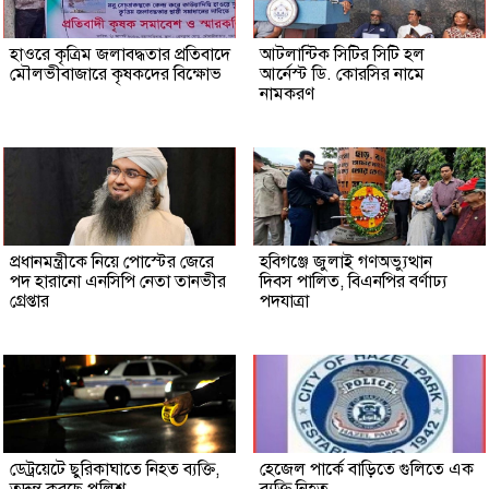
হাওরে কৃত্রিম জলাবদ্ধতার প্রতিবাদে
আটলান্টিক সিটির সিটি হল
মৌলভীবাজারে কৃষকদের বিক্ষোভ
আর্নেস্ট ডি. কোরসির নামে
নামকরণ
প্রধানমন্ত্রীকে নিয়ে পোস্টের জেরে
হবিগঞ্জে জুলাই গণঅভ্যুত্থান
পদ হারানো এনসিপি নেতা তানভীর
দিবস পালিত, বিএনপির বর্ণাঢ্য
গ্রেপ্তার
পদযাত্রা
ডেট্রয়েটে ছুরিকাঘাতে নিহত ব্যক্তি,
হেজেল পার্কে বাড়িতে গুলিতে এক