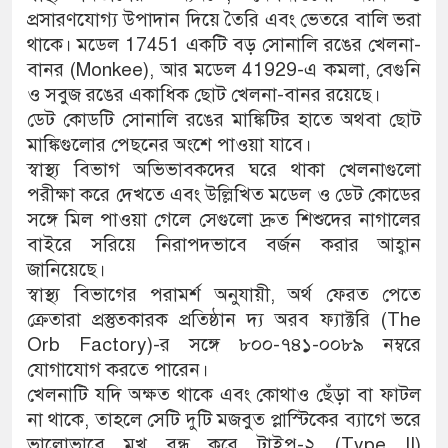
প্রসারণযোগ্য উপাদান দিয়ে তৈরি এবং ভেতরে বালি ভরা
থাকে। মডেল 17451 একটি বড় সোনালি রঙের খেলনা-
বানর (Monkee), আর মডেল 41929-এ কমলা, বেগুনি
ও সবুজ রঙের একাধিক ছোট খেলনা-বানর রয়েছে।
ডেট কোডটি সোনালি রঙের মাঙ্কিটির হাতে অথবা ছোট
মাঙ্কিগুলোর পেছনের অংশে পাওয়া যাবে।
স্বাস্থ্য বিভাগ অভিভাবকদের ঘরে থাকা খেলনাগুলো
পরীক্ষা করে দেখতে এবং উল্লিখিত মডেল ও ডেট কোডের
সঙ্গে মিল পাওয়া গেলে সেগুলো দ্রুত শিশুদের নাগালের
বাইরে সরিয়ে নিরাপদভাবে বর্জন করার আহ্বান
জানিয়েছে।
স্বাস্থ্য বিভাগের পরামর্শ অনুযায়ী, অর্থ ফেরত পেতে
ক্রেতারা প্রস্তুতকারক প্রতিষ্ঠান দ্য অরব ফ্যাক্টরি (The
Orb Factory)-র সঙ্গে ৮০০-৭৪১-০০৮৯ নম্বরে
যোগাযোগ করতে পারেন।
খেলনাটি যদি অক্ষত থাকে এবং কোথাও ছেঁড়া বা ফাটল
না থাকে, তাহলে সেটি দুটি মজবুত প্লাস্টিকের ব্যাগে ভরে
ভালোভাবে মুখ বন্ধ করে টাইপ-২ (Type II)