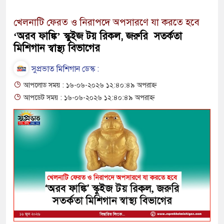
খেলনাটি ফেরত ও নিরাপদে অপসারণে যা করতে হবে
‘অরব ফাঙ্কি’ স্কুইজ টয় রিকল, জরুরি সতর্কতা
মিশিগান স্বাস্থ্য বিভাগের
সুপ্রভাত মিশিগান ডেস্ক :
আপলোড সময় : ১৬-০৬-২০২৬ ১২:৪০:৪৯ অপরাহ্ন
আপডেট সময় : ১৬-০৬-২০২৬ ১২:৪০:৪৯ অপরাহ্ন