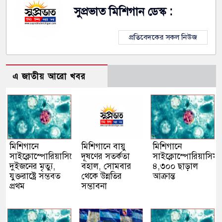
সুপ্রভাত মিশিগান ডেস্ক :
প্রতিবেদকের সকল নিউজ
এ জাতীয় আরো খবর
মিশিগানে
মিশিগানে বায়ু
মিশিগানে
সাইক্লোস্পোরিয়াসিসে
দূষণের সতর্কতা
সাইক্লোস্পোরিয়াসিস 
দুইজনের মৃত্যু,
বহাল, সোমবার
৪,৩০০ ছাড়াল
যুক্তরাষ্ট্রে সম্ভবত
থেকে উন্নতির
আক্রান্ত
প্রথম
সম্ভাবনা