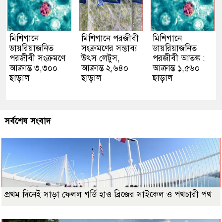
মিশিগানে
মিশিগানে পরজীবী
মিশিগানে
ডায়রিয়াজনিত
সংক্রমণের সম্ভাব্য
ডায়রিয়াজনিত
পরজীবী সংক্রমণে
উৎস লেটুস,
পরজীবী আতঙ্ক :
আক্রান্ত ৩,৩০০
আক্রান্ত ২,৬৪০
আক্রান্ত ১,৫৬০
ছাড়াল
ছাড়াল
ছাড়াল
সর্বশেষ সংবাদ
প্রথম দিনেই সাড়া ফেলল গর্ডি হাও ব্রিজের সাইকেল ও পথচারী পথ