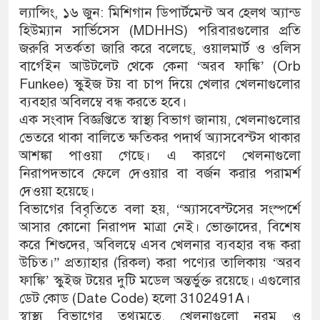
ল্যান্সিং, ১৬ জুন: মিশিগান ডিপার্টমেন্ট অব হেলথ অ্যান্ড
হিউম্যান সার্ভিসেস (MDHHS) পরিবারগুলোর প্রতি
জরুরি সতর্কতা জারি করে বলেছে, ওয়ালমার্ট ও ওলিস
বার্গেইন আউটলেট থেকে কেনা ‘অরব ফাঙ্কি’ (Orb
Funkee) স্কুইজ টয় বা চাপ দিয়ে খেলার খেলনাগুলোর
ব্যবহার অবিলম্বে বন্ধ করতে হবে।
এক সংবাদ বিজ্ঞপ্তিতে স্বাস্থ্য বিভাগ জানায়, খেলনাগুলোর
ভেতরে থাকা বালিতে ক্ষতিকর পদার্থ অ্যাসবেস্টস থাকার
আশঙ্কা পাওয়া গেছে। এ কারণে খেলনাগুলো
নিরাপদভাবে ফেলে দেওয়ার বা বর্জন করার পরামর্শ
দেওয়া হয়েছে।
বিভাগের বিবৃতিতে বলা হয়, “অ্যাসবেস্টসের সংস্পর্শে
আসার কোনো নিরাপদ মাত্রা নেই। ভোক্তাদের, বিশেষ
করে শিশুদের, অবিলম্বে এসব খেলনার ব্যবহার বন্ধ করা
উচিত।” প্রত্যাহার (রিকল) করা পণ্যের তালিকায় ‘অরব
ফাঙ্কি’ স্কুইজ টয়ের দুটি মডেল অন্তর্ভুক্ত রয়েছে। এগুলোর
ডেট কোড (Date Code) হলো 3102491A।
স্বাস্থ্য বিভাগের তথ্যমতে, খেলনাগুলো নরম ও