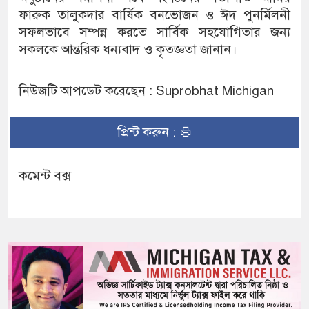
ফারুক তালুকদার বার্ষিক বনভোজন ও ঈদ পুনর্মিলনী
সফলভাবে সম্পন্ন করতে সার্বিক সহযোগিতার জন্য
সকলকে আন্তরিক ধন্যবাদ ও কৃতজ্ঞতা জানান।
নিউজটি আপডেট করেছেন : Suprobhat Michigan
প্রিন্ট করুন :
কমেন্ট বক্স