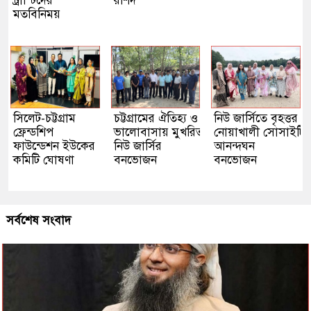
ট্রাস্টিদের
রশিদ
মতবিনিময়
সিলেট-চট্টগ্রাম
চট্টগ্রামের ঐতিহ্য ও
নিউ জার্সিতে বৃহত্তর
ফ্রেন্ডশিপ
ভালোবাসায় মুখরিত
নোয়াখালী সোসাইটি
ফাউন্ডেশন ইউকের
নিউ জার্সির
আনন্দঘন
কমিটি ঘোষণা
বনভোজন
বনভোজন
সর্বশেষ সংবাদ