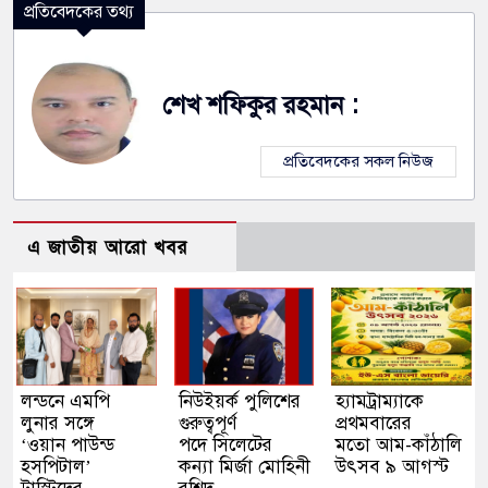
প্রতিবেদকের তথ্য
শেখ শফিকুর রহমান :
প্রতিবেদকের সকল নিউজ
এ জাতীয় আরো খবর
লন্ডনে এমপি
নিউইয়র্ক পুলিশের
হ্যামট্রাম্যাকে
লুনার সঙ্গে
গুরুত্বপূর্ণ
প্রথমবারের
‘ওয়ান পাউন্ড
পদে সিলেটের
মতো আম-কাঁঠালি
হসপিটাল’
কন্যা মির্জা মোহিনী
উৎসব ৯ আগস্ট