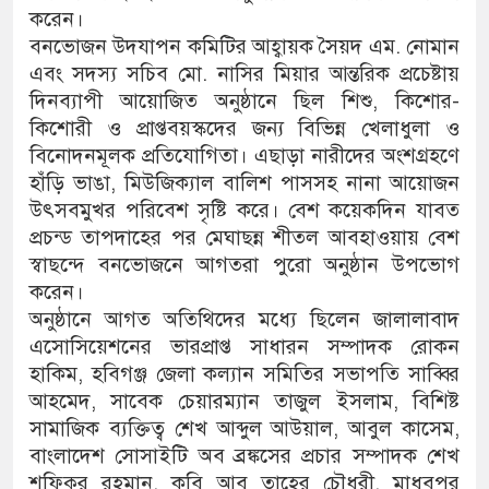
করেন।
বনভোজন উদযাপন কমিটির আহ্বায়ক সৈয়দ এম. নোমান
এবং সদস্য সচিব মো. নাসির মিয়ার আন্তরিক প্রচেষ্টায়
দিনব্যাপী আয়োজিত অনুষ্ঠানে ছিল শিশু, কিশোর-
কিশোরী ও প্রাপ্তবয়স্কদের জন্য বিভিন্ন খেলাধুলা ও
বিনোদনমূলক প্রতিযোগিতা। এছাড়া নারীদের অংশগ্রহণে
হাঁড়ি ভাঙা, মিউজিক্যাল বালিশ পাসসহ নানা আয়োজন
উৎসবমুখর পরিবেশ সৃষ্টি করে। বেশ কয়েকদিন যাবত
প্রচন্ড তাপদাহের পর মেঘাছন্ন শীতল আবহাওয়ায় বেশ
স্বাছন্দে বনভোজনে আগতরা পুরো অনুষ্ঠান উপভোগ
করেন।
অনুষ্ঠানে আগত অতিথিদের মধ্যে ছিলেন জালালাবাদ
এসোসিয়েশনের ভারপ্রাপ্ত সাধারন সম্পাদক রোকন
হাকিম, হবিগঞ্জ জেলা কল্যান সমিতির সভাপতি সাব্বির
আহমেদ, সাবেক চেয়ারম্যান তাজুল ইসলাম, বিশিষ্ট
সামাজিক ব্যক্তিত্ব শেখ আব্দুল আউয়াল, আবুল কাসেম,
বাংলাদেশ সোসাইটি অব ব্রঙ্কসের প্রচার সম্পাদক শেখ
শফিকুর রহমান, কবি আবু তাহের চৌধুরী, মাধবপুর