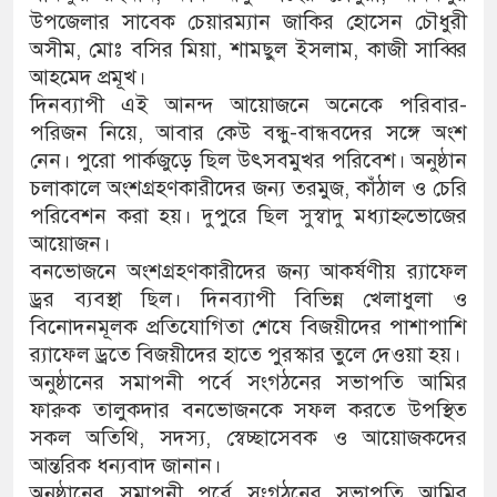
উপজেলার সাবেক চেয়ারম্যান জাকির হোসেন চৌধুরী
অসীম, মোঃ বসির মিয়া, শামছুল ইসলাম, কাজী সাব্বির
আহমেদ প্রমূখ।
দিনব্যাপী এই আনন্দ আয়োজনে অনেকে পরিবার-
পরিজন নিয়ে, আবার কেউ বন্ধু-বান্ধবদের সঙ্গে অংশ
নেন। পুরো পার্কজুড়ে ছিল উৎসবমুখর পরিবেশ। অনুষ্ঠান
চলাকালে অংশগ্রহণকারীদের জন্য তরমুজ, কাঁঠাল ও চেরি
পরিবেশন করা হয়। দুপুরে ছিল সুস্বাদু মধ্যাহ্নভোজের
আয়োজন।
বনভোজনে অংশগ্রহণকারীদের জন্য আকর্ষণীয় র‍্যাফেল
ড্রর ব্যবস্থা ছিল। দিনব্যাপী বিভিন্ন খেলাধুলা ও
বিনোদনমূলক প্রতিযোগিতা শেষে বিজয়ীদের পাশাপাশি
র‍্যাফেল ড্রতে বিজয়ীদের হাতে পুরস্কার তুলে দেওয়া হয়।
অনুষ্ঠানের সমাপনী পর্বে সংগঠনের সভাপতি আমির
ফারুক তালুকদার বনভোজনকে সফল করতে উপস্থিত
সকল অতিথি, সদস্য, স্বেচ্ছাসেবক ও আয়োজকদের
আন্তরিক ধন্যবাদ জানান।
অনুষ্ঠানের সমাপনী পর্বে সংগঠনের সভাপতি আমির