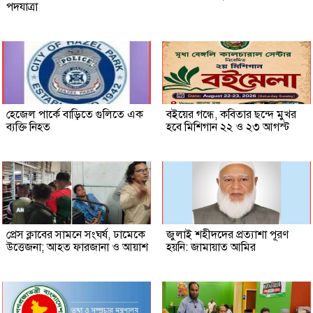
পদযাত্রা
হেজেল পার্কে বাড়িতে গুলিতে এক
বইয়ের গন্ধে, কবিতার ছন্দে মুখর
ব্যক্তি নিহত
হবে মিশিগান ২২ ও ২৩ আগস্ট
প্রেস ক্লাবের সামনে সংঘর্ষ, ঢামেকে
জুলাই শহীদদের প্রত্যাশা পূরণ
উত্তেজনা; আহত ফারজানা ও আয়াশ
হয়নি: জামায়াত আমির