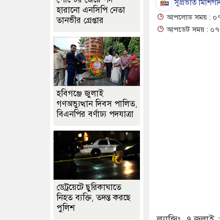
সুপ্রভাত মিশিগান
হারানো এনসিপি নেতা
আপলোড সময় : ০৭
তানভীর গ্রেপ্তার
আপডেট সময় : ০৭-
হবিগঞ্জে জুলাই
গণঅভ্যুত্থান দিবস পালিত,
বিএনপির বর্ণাঢ্য পদযাত্রা
ডেট্রয়েটে ছুরিকাঘাতে
নিহত ব্যক্তি, তদন্ত করছে
পুলিশ
ল্যান্সিং, ৭ জুলা