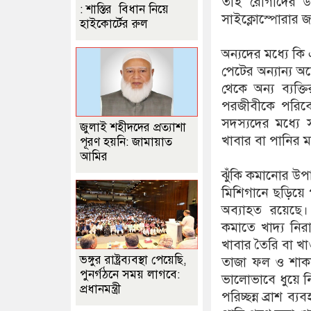
তাই রোগীদের উচ
: শাস্তির বিধান নিয়ে
সাইক্লোস্পোরার জ
হাইকোর্টের রুল
অন্যদের মধ্যে কি
পেটের অন্যান্য 
থেকে অন্য ব্যক
পরজীবীকে পরিবে
সদস্যদের মধ্যে
জুলাই শহীদদের প্রত্যাশা
খাবার বা পানির ম
পূরণ হয়নি: জামায়াত
আমির
ঝুঁকি কমানোর উপ
মিশিগানে ছড়িয়ে 
অব্যাহত রয়েছে। এ
কমাতে খাদ্য নিরা
খাবার তৈরি বা খ
ভঙ্গুর রাষ্ট্রব্যবস্থা পেয়েছি,
তাজা ফল ও শাকসব
পুনর্গঠনে সময় লাগবে:
ভালোভাবে ধুয়ে নি
প্রধানমন্ত্রী
পরিচ্ছন্ন ব্রাশ 