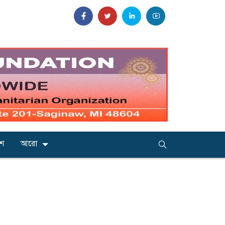
েশ
আরো