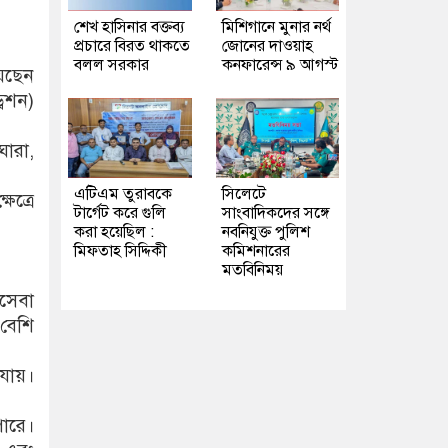
শেখ হাসিনার বক্তব্য
মিশিগানে মুনার নর্থ
প্রচারে বিরত থাকতে
জোনের দাওয়াহ
বলল সরকার
কনফারেন্স ৯ আগস্ট
য়েছেন
রেশন)
ঘোরা,
এটিএম তুরাবকে
সিলেটে
েত্রে
টার্গেট করে গুলি
সাংবাদিকদের সঙ্গে
করা হয়েছিল :
নবনিযুক্ত পুলিশ
মিফতাহ সিদ্দিকী
কমিশনারের
মতবিনিময়
যসেবা
 বেশি
 যায়।
ারে।