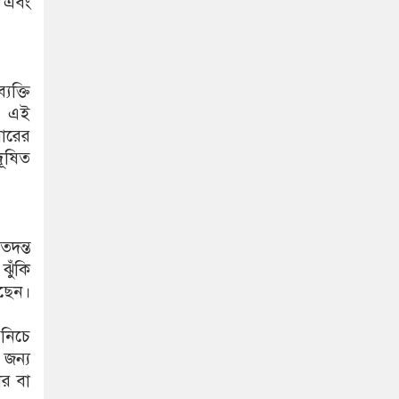
 এবং
যক্তি
ে এই
ারের
ূষিত
তদন্ত
ঝুঁকি
েছেন।
 নিচে
 জন্য
ার বা