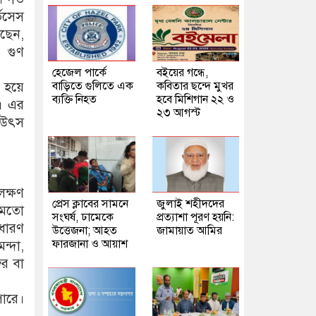
ভিসেস
েছেন,
৪ গুণ
হেজেল পার্কে
বইয়ের গন্ধে,
ণ হয়ে
বাড়িতে গুলিতে এক
কবিতার ছন্দে মুখর
ব্যক্তি নিহত
হবে মিশিগান ২২ ও
ে। এর
২৩ আগস্ট
ত উৎস
লক্ষণ
প্রেস ক্লাবের সামনে
জুলাই শহীদদের
 মতো
সংঘর্ষ, ঢামেকে
প্রত্যাশা পূরণ হয়নি:
 ধারণ
উত্তেজনা; আহত
জামায়াত আমির
ফারজানা ও আয়াশ
ন্দা,
বর বা
পারে।