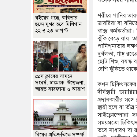
অনেক সময় সাময়ি
শরীরে পানির ভারস
বইয়ের গন্ধে, কবিতার
ডায়রিয়া বা বমিতে 
ছন্দে মুখর হবে মিশিগান
স্বাস্থ্য কর্মকর্
২২ ও ২৩ আগস্ট
ঝুঁকি বেড়ে যায়, 
পানিশূন্যতার লক্ষ
দুর্বলতা, গাঢ় রঙের
ছোট শিশু, বয়স্ক ব
বেশি ঝুঁকিতে থা
প্রেস ক্লাবের সামনে
সংঘর্ষ, ঢামেকে উত্তেজনা;
কখন চিকিৎসকের 
আহত ফারজানা ও আয়াশ
দীর্ঘস্থায়ী ডায়র
প্রদানকারীর সঙ্
স্থায়ী হলে বা তী
সাইক্লোস্পোরা স
সময়মতো চিকিৎসা 
তবে সাধারণ বা 
বিয়ের প্রতিশ্রুতিতে সম্পর্ক