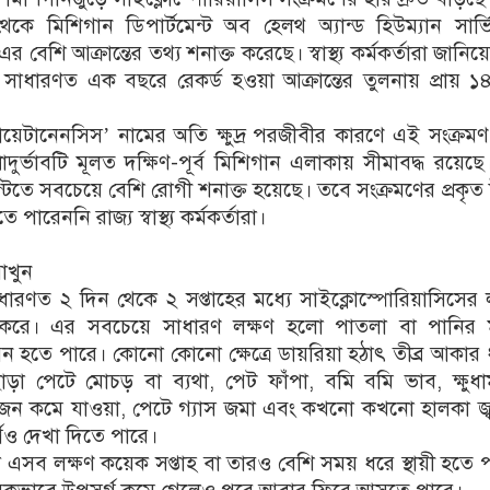
ে মিশিগান ডিপার্টমেন্ট অব হেলথ অ্যান্ড হিউম্যান সার্
শি আক্রান্তের তথ্য শনাক্ত করেছে। স্বাস্থ্য কর্মকর্তারা জানিয়
ে সাধারণত এক বছরে রেকর্ড হওয়া আক্রান্তের তুলনায় প্রায় ১
ায়েটানেনসিস’ নামের অতি ক্ষুদ্র পরজীবীর কারণে এই সংক্রম
্রাদুর্ভাবটি মূলত দক্ষিণ-পূর্ব মিশিগান এলাকায় সীমাবদ্ধ রয়েছ
টিতে সবচেয়ে বেশি রোগী শনাক্ত হয়েছে। তবে সংক্রমণের প্রকৃ
ারেননি রাজ্য স্বাস্থ্য কর্মকর্তারা।
াখুন
ারণত ২ দিন থেকে ২ সপ্তাহের মধ্যে সাইক্লোস্পোরিয়াসিসের 
ু করে। এর সবচেয়ে সাধারণ লক্ষণ হলো পাতলা বা পানির
ঘন হতে পারে। কোনো কোনো ক্ষেত্রে ডায়রিয়া হঠাৎ তীব্র আকার
া পেটে মোচড় বা ব্যথা, পেট ফাঁপা, বমি বমি ভাব, ক্ষুধাম
ি, ওজন কমে যাওয়া, পেটে গ্যাস জমা এবং কখনো কখনো হালকা জ্
ও দেখা দিতে পারে।
 এসব লক্ষণ কয়েক সপ্তাহ বা তারও বেশি সময় ধরে স্থায়ী হতে 