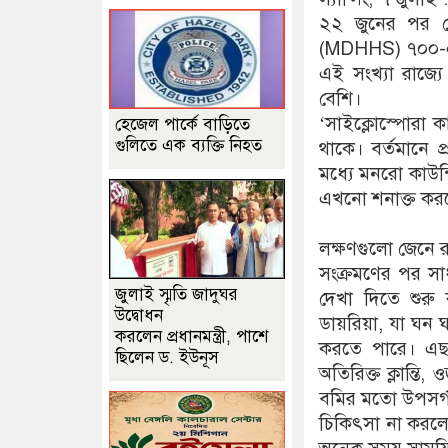
২২ জুনের পর থেক
(MDHHS) ৭০০-এর বে
এই সংখ্যা রাজ্য
বেশি।
‘সাইক্লোস্পোরা ক
হেজেল পার্কে বাড়িতে
গুলিতে এক ব্যক্তি নিহত
থাকে। বর্তমানে প
মধ্যে মনরো কাউন্
এখনো শনাক্ত করতে প
লক্ষণগুলো জেনে র
সংক্রমণের পর সাধ
জুলাই স্মৃতি জাদুঘর
দেখা দিতে শুর
উদ্বোধন
ডায়রিয়া, যা ঘন 
করলেন প্রধানমন্ত্রী, পাশে
করতে পারে। এছাড়
ছিলেন ড. ইউনূস
অতিরিক্ত ক্লান্ত
বমির মতো উপসর্গ
চিকিৎসা না করলে